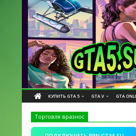
КУПИТЬ GTA 5
GTA V
GTA ONL
Торговля вразнос
ПОДКЛЮЧИТЬ PPN.GTA5.SU