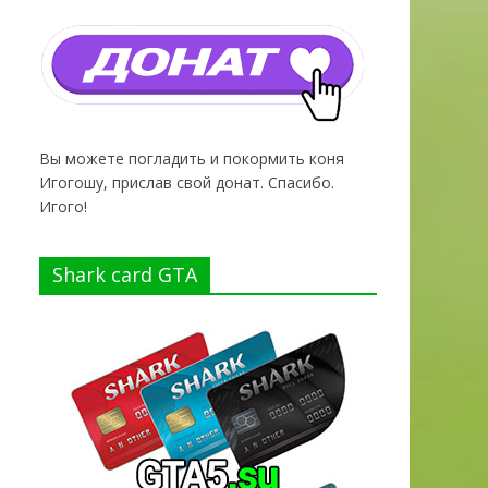
Вы можете погладить и покормить коня
Игогошу, прислав свой донат. Спасибо.
Игого!
Shark card GTA