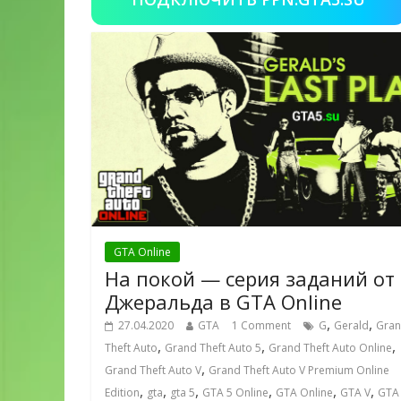
GTA Online
На покой — серия заданий от
Джеральда в GTA Online
,
,
27.04.2020
GTA
1 Comment
G
Gerald
Gra
,
,
,
Theft Auto
Grand Theft Auto 5
Grand Theft Auto Online
,
Grand Theft Auto V
Grand Theft Auto V Premium Online
,
,
,
,
,
,
Edition
gta
gta 5
GTA 5 Online
GTA Online
GTA V
GTA