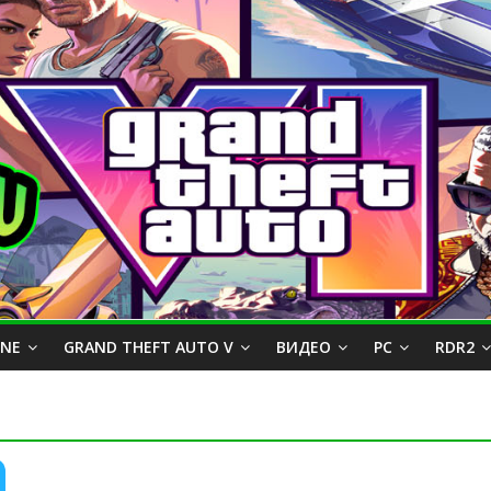
INE
GRAND THEFT AUTO V
ВИДЕО
PC
RDR2