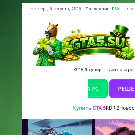
Четверг, 6 августа, 2026
Последние:
PSN — нов
The Kortz 
Регистраци
Получайте 
GTA 6 офиц
GTA 5 супер
— сайт о игре
КУПИТЬ GTA 5 ONLINE НА PC
РЕШЕНИЕ П
Купить GTA 5
RDR 2
Новос