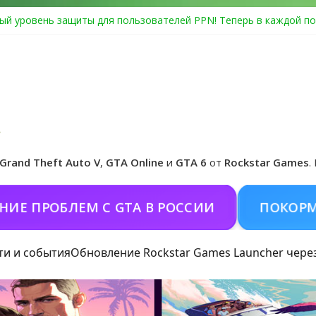
ый уровень защиты для пользователей PPN! Теперь в каждой по
Center Heist выйдет в GTA Online уже 14 июля
я в Rockstar Games Social Club ошибка #1.500.7: как зарегистрир
особые награды в GTA Online по программе Fine Art Collector
иальная обложка игры и Предзаказ Grand Theft Auto VI
Grand Theft Auto V
,
GTA Online
и
GTA 6
от
Rockstar Games
.
РОБЛЕМ С GTA В РОССИИ
ПОКОРМИТЬ К
ти и события
Обновление Rockstar Games Launcher чере