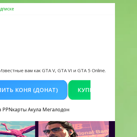
дписке
овать аккаунт и войти без проблем в 2026 году
 Известные вам как GTA V, GTA VI и GTA 5 Online.
ОНЯ (ДОНАТ)
КУПИТЬ GTA 5 ONLINE НА 
з PPN
карты Акула
Мегалодон