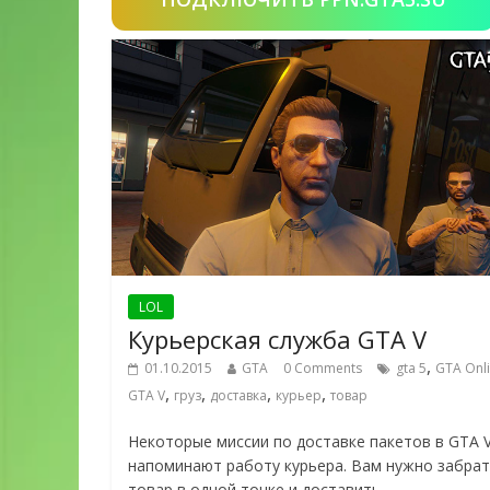
LOL
Курьерская служба GTA V
,
01.10.2015
GTA
0 Comments
gta 5
GTA Onl
,
,
,
,
GTA V
груз
доставка
курьер
товар
Некоторые миссии по доставке пакетов в GTA 
напоминают работу курьера. Вам нужно забра
товар в одной точке и доставить