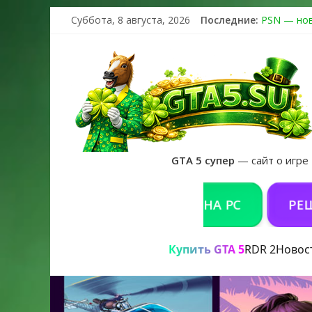
Суббота, 8 августа, 2026
Последние:
PSN — нов
The Kortz 
Регистраци
Получайте 
GTA 6 офи
GTA 5 супер
— сайт о игре
КУПИТЬ GTA 5 ONLINE НА PC
РЕШЕНИЕ
Купить GTA 5
RDR 2
Новос