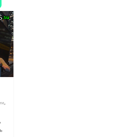
,
ine
V
ть