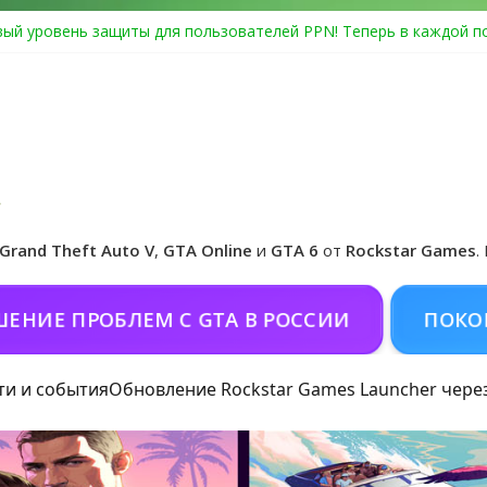
ый уровень защиты для пользователей PPN! Теперь в каждой п
Center Heist выйдет в GTA Online уже 14 июля
я в Rockstar Games Social Club ошибка #1.500.7: как зарегистри
особые награды в GTA Online по программе Fine Art Collector
циальная обложка игры и Предзаказ Grand Theft Auto VI
Grand Theft Auto V
,
GTA Online
и
GTA 6
от
Rockstar Games
.
 ПРОБЛЕМ С GTA В РОССИИ
ПОКОРМИТЬ
ти и события
Обновление Rockstar Games Launcher чере