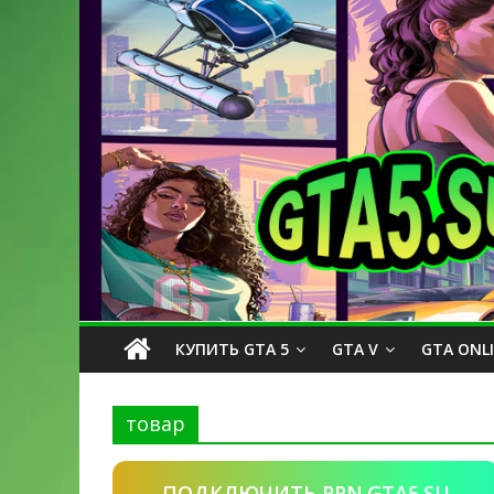
КУПИТЬ GTA 5
GTA V
GTA ONL
товар
ПОДКЛЮЧИТЬ PPN.GTA5.SU