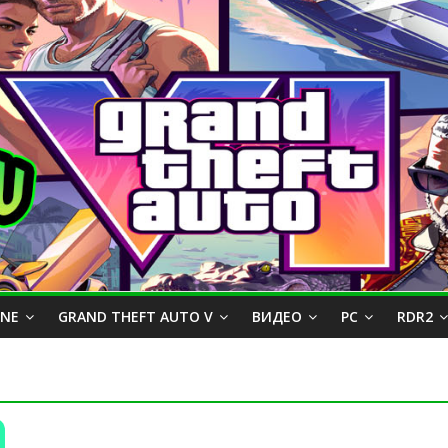
INE
GRAND THEFT AUTO V
ВИДЕО
PC
RDR2