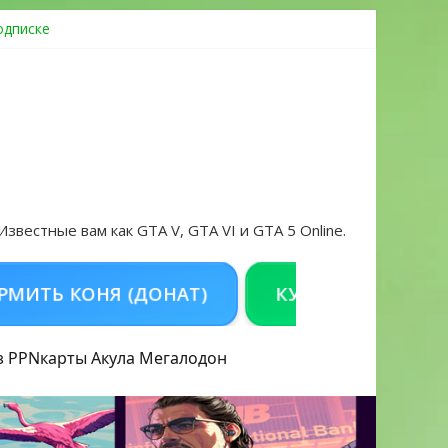
одписке
ровать аккаунт и войти без проблем в 2026 году
 Известные вам как GTA V, GTA VI и GTA 5 Online.
 КОНЯ (ДОНАТ)
КУПИТЬ GTA 5 ONLINE 
з PPN
карты Акула
Мегалодон