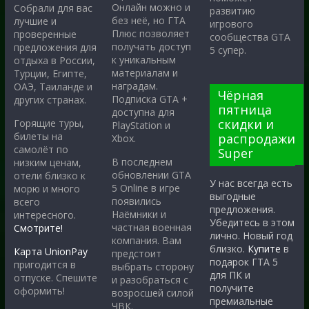
Онлайн можно и
Собрали для вас
развитию
без неё, но ГТА
лучшие и
игрового
Плюс позволяет
проверенные
сообщества GTA
получать доступ
предложения для
5 супер.
к уникальным
отдыха в России,
материалам и
Турции, Египте,
наградам.
ОАЭ, Таиланде и
Чёрная
Подписка GTA +
других странах.
пятница
доступна для
скидки и
Горящие туры,
PlayStation и
билеты на
распродажи
Xbox.
самолёт по
Super
В последнем
низким ценам,
обновлении GTA
отели близко к
У нас всегда есть
5 Online в игре
морю и много
выгодные
появились
всего
предложения.
Наёмники и
интересного.
Убедитесь в этом
частная военная
Смотрите!
лично. Новый год
компания. Вам
близко.
Купите
в
Карта UnionPay
предстоит
подарок ГТА 5
пригодится в
выбрать сторону
для ПК и
отпуске. Спешите
и разобраться с
получите
оформить!
возросшей силой
премиальные
ЧВК.