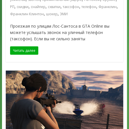
,
,
,
,
,
,
,
РП
скидки
снайпер
схватки
таксофон
телефон
Франклин
,
,
Франклин Клинтон
шокер
ЭМИ
Проезжая по улицам Лос-Сантоса в GTA Online вы
можете услышать звонок на уличный телефон
(таксофон). Если вы не сильно заняты
Читать далее