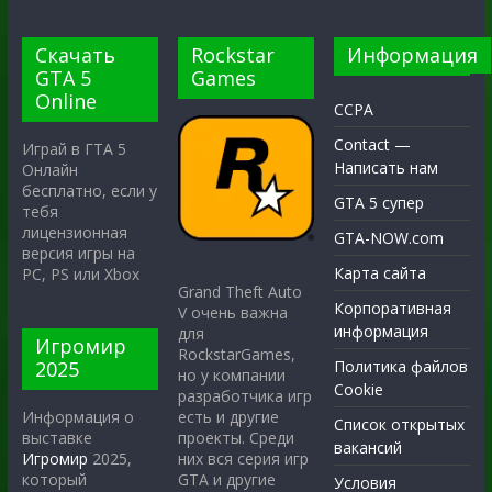
Скачать
Rockstar
Информация
GTA 5
Games
Online
CCPA
Contact —
Играй в ГТА 5
Написать нам
Онлайн
бесплатно, если у
GTA 5 супер
тебя
лицензионная
GTA-NOW.com
версия игры на
Карта сайта
PC, PS или Xbox
Grand Theft Auto
Корпоративная
V очень важна
информация
для
Игромир
RockstarGames,
2025
Политика файлов
но у компании
Cookie
разработчика игр
есть и другие
Информация о
Список открытых
проекты. Среди
выставке
вакансий
них вся серия игр
Игромир
2025,
GTA и другие
который
Условия