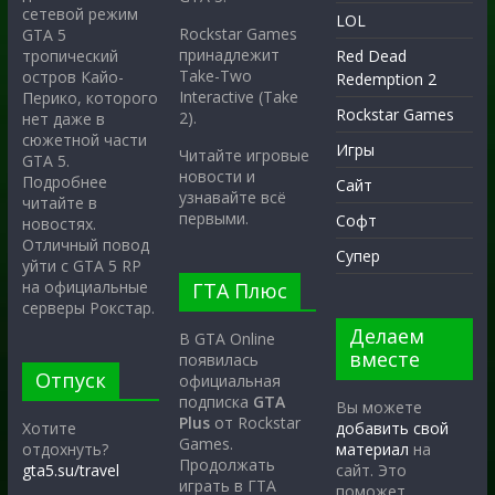
сетевой режим
LOL
Rockstar Games
GTA 5
принадлежит
тропический
Red Dead
Take-Two
остров Кайо-
Redemption 2
Interactive (Take
Перико, которого
Rockstar Games
2).
нет даже в
сюжетной части
Игры
Читайте игровые
GTA 5.
новости и
Подробнее
Сайт
узнавайте всё
читайте в
первыми.
Софт
новостях.
Отличный повод
Супер
уйти с GTA 5 RP
на официальные
ГТА Плюс
серверы Рокстар.
Делаем
В GTA Online
вместе
появилась
Отпуск
официальная
подписка
GTA
Вы можете
Plus
от Rockstar
Хотите
добавить свой
Games.
отдохнуть?
материал
на
Продолжать
gta5.su/travel
сайт. Это
играть в ГТА
поможет