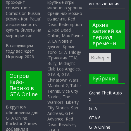
крупные игры
проходит
использования
мирового уровня.
совместно с
Среди них можно
Comic Con Russia
выделить Red
(Комик Кон Раша)
Архив
Dead Redemption
и возможность
2, Red Dead
купить билеты на
записей за
Online, Max Payne
мероприятие.
период
3, LA Noire и
времени
В следующем
другие. Кроме
году вас ждёт
того: GTA Trilogy
Игромир 2026
(Трилогия ГТА),
Bully, Midnight
Club Los Angeles,
GTA 4, GTA
Остров
Рубрики
Chinatown Wars,
Кайо-
Manhunt 2, Table
Перико в
Tennis, Vice City
Grand Theft Auto
GTA Online
Stories, The
5
Warriors, Liberty
В крупном
City Stories, San
GTA
обновлении для
Andreas, GTA
GTA 6
GTA Online
Advance, Red
Rockstar Games
Dead Revolver,
GTA Online
добавили в
GTA 3.