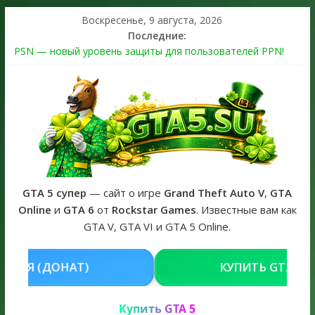
Воскресенье, 9 августа, 2026
Последние:
PSN — новый уровень защиты для пользователей PPN!
Теперь в каждой подписке
The Kortz Center Heist выйдет в GTA Online уже 14 июля
Регистрация в Rockstar Games Social Club ошибка #1.500.7:
как зарегистрировать аккаунт и войти без проблем в 2026
году
Получайте особые награды в GTA Online по программе
Fine Art Collector
GTA 6 официальная обложка игры и Предзаказ Grand Theft
Auto VI
GTA 5 супер
— сайт о игре
Grand Theft Auto V
,
GTA
Online
и
GTA 6
от
Rockstar Games
. Известные вам как
GTA V, GTA VI и GTA 5 Online.
КУПИТЬ GTA 5 ONLINE НА PC
Купить GTA 5