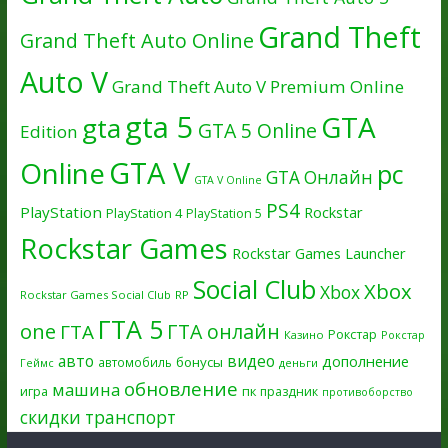
Grand Theft
Grand Theft Auto Online
Auto V
Grand Theft Auto V Premium Online
gta 5
GTA
gta
GTA 5 Online
Edition
GTA V
Online
pc
GTA Онлайн
GTA V Online
PS4
PlayStation
Rockstar
PlayStation 4
PlayStation 5
Rockstar Games
Rockstar Games Launcher
Social Club
Xbox
Xbox
Rockstar Games Social Club
RP
ГТА 5
one
ГТА онлайн
ГТА
Рокстар
Казино
Рокстар
авто
видео
дополнение
бонусы
автомобиль
Геймс
деньги
обновление
машина
игра
пк
праздник
противоборство
скидки
транспорт