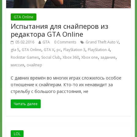
GTA Online
Испытания для снайперов из
редактора GTA Online
,
05.02.2016
GTA
0 Comments
Grand Theft Auto V
,
,
,
,
,
,
gta 5
GTA Online
GTA V
pc
PlayStation 3
PlayStation 4
,
,
,
,
,
Rockstar Games
Social Club
Xbox 360
Xbox one
задание
,
миссия
снайпер
С давних времён во многих играх сложилось особое
отношение к снайперам. Кто-то их ненавидит за
стрельбу с большого расстояния, не
Читать далее
LOL