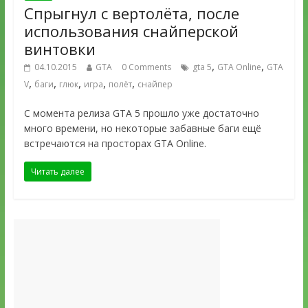
Спрыгнул с вертолёта, после
использования снайперской
винтовки
,
,
04.10.2015
GTA
0 Comments
gta 5
GTA Online
GTA
,
,
,
,
,
V
баги
глюк
игра
полёт
снайпер
С момента релиза GTA 5 прошло уже достаточно
много времени, но некоторые забавные баги ещё
встречаются на просторах GTA Online.
Читать далее