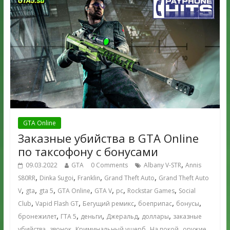
GTA Online
Заказные убийства в GTA Online
по таксофону с бонусами
,
09.03.2022
GTA
0 Comments
Albany V-STR
Annis
,
,
,
,
S80RR
Dinka Sugoi
Franklin
Grand Theft Auto
Grand Theft Auto
,
,
,
,
,
,
,
V
gta
gta 5
GTA Online
GTA V
pc
Rockstar Games
Social
,
,
,
,
,
Club
Vapid Flash GT
Бегущий ремикс
боеприпас
бонусы
,
,
,
,
,
бронежилет
ГТА 5
деньги
Джеральд
доллары
заказные
,
,
,
,
,
убийства
звонок
Криминальный ущерб
На покой
оружие