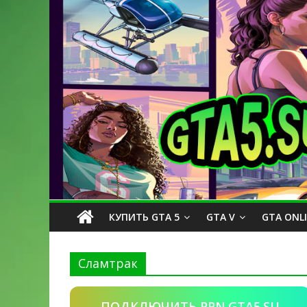
КУПИТЬ GTA 5
GTA V
GTA ONL
Сламтрак
ПОДКЛЮЧИТЬ PPN.GTA5.SU