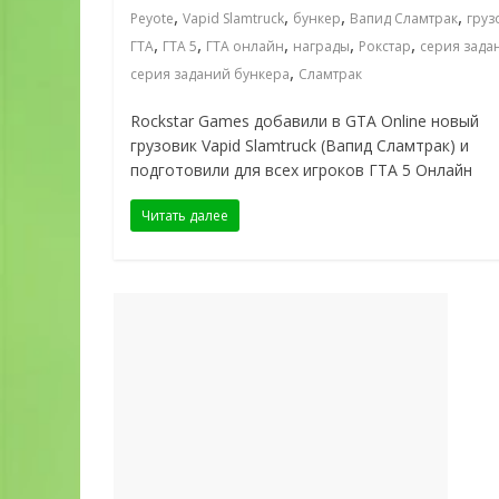
,
,
,
,
Peyote
Vapid Slamtruck
бункер
Вапид Сламтрак
груз
,
,
,
,
,
ГТА
ГТА 5
ГТА онлайн
награды
Рокстар
серия зада
,
серия заданий бункера
Сламтрак
Rockstar Games добавили в GTA Online новый
грузовик Vapid Slamtruck (Вапид Сламтрак) и
подготовили для всех игроков ГТА 5 Онлайн
Читать далее