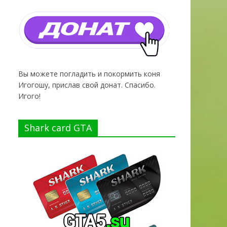
Вы можете погладить и покормить коня
Игогошу, прислав свой донат. Спасибо.
Игого!
Shark card GTA