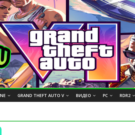
INE
GRAND THEFT AUTO V
ВИДЕО
PC
RDR2