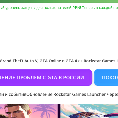
ый уровень защиты для пользователей PPN! Теперь в каждой по
Center Heist выйдет в GTA Online уже 14 июля
я в Rockstar Games Social Club ошибка #1.500.7: как зарегистрир
особые награды в GTA Online по программе Fine Art Collector
иальная обложка игры и Предзаказ Grand Theft Auto VI
Grand Theft Auto V
,
GTA Online
и
GTA 6
от
Rockstar Games
.
ПРОБЛЕМ С GTA В РОССИИ
ПОКОРМИТЬ 
ти и события
Обновление Rockstar Games Launcher чере