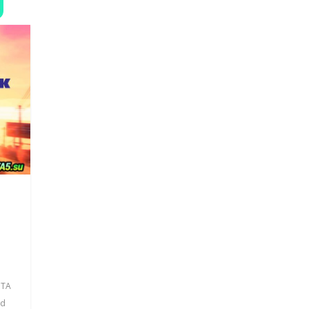
и
TA
id