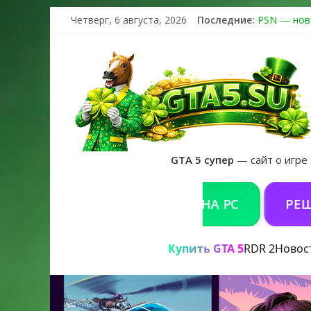
Четверг, 6 августа, 2026
Последние:
PSN — нов
The Kortz 
Регистраци
Получайте 
GTA 6 офиц
GTA 5 супер
— сайт о игре
КУПИТЬ GTA 5 ONLINE НА PC
РЕШЕНИЕ 
Купить GTA 5
RDR 2
Новос