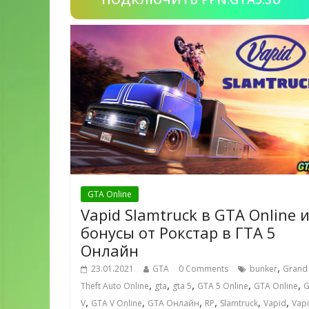
GTA Online
Vapid Slamtruck в GTA Online 
бонусы от Рокстар в ГТА 5
Онлайн
,
23.01.2021
GTA
0 Comments
bunker
Grand
,
,
,
,
,
Theft Auto Online
gta
gta 5
GTA 5 Online
GTA Online
G
,
,
,
,
,
,
V
GTA V Online
GTA Онлайн
RP
Slamtruck
Vapid
Vap