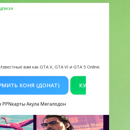
дписке
овать аккаунт и войти без проблем в 2026 году
 Известные вам как GTA V, GTA VI и GTA 5 Online.
КОНЯ (ДОНАТ)
КУПИТЬ GTA 5 ONLINE Н
з PPN
карты Акула
Мегалодон