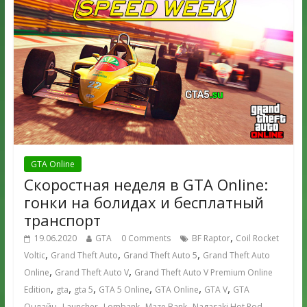
GTA Online
Скоростная неделя в GTA Online:
гонки на болидах и бесплатный
транспорт
,
19.06.2020
GTA
0 Comments
BF Raptor
Coil Rocket
,
,
,
Voltic
Grand Theft Auto
Grand Theft Auto 5
Grand Theft Auto
,
,
Online
Grand Theft Auto V
Grand Theft Auto V Premium Online
,
,
,
,
,
,
Edition
gta
gta 5
GTA 5 Online
GTA Online
GTA V
GTA
,
,
,
,
Онлайн
Launcher
Lombank
Maze Bank
Nagasaki Hot Rod