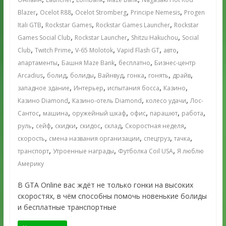
,
,
,
,
Blazer
Ocelot R88
Ocelot Stromberg
Principe Nemesis
Progen
,
,
,
Itali GTB
Rockstar Games
Rockstar Games Launcher
Rockstar
,
,
,
Games Social Club
Rockstar Launcher
Shitzu Hakuchou
Social
,
,
,
,
,
Club
Twitch Prime
V-65 Molotok
Vapid Flash GT
авто
,
,
,
апартаменты
Башня Maze Bank
бесплатно
Бизнес-центр
,
,
,
,
,
,
,
Arcadius
болид
болиды
Вайнвуд
гонка
гонять
драйв
,
,
,
,
западное здание
Интерьер
испытания босса
Казино
,
,
,
Казино Diamond
Казино-отель Diamond
колесо удачи
Лос-
,
,
,
,
,
,
Сантос
машина
оружейный шкаф
офис
парашют
работа
,
,
,
,
,
,
руль
сейф
скидки
скидос
склад
Скоростная неделя
,
,
,
,
скорость
смена названия организации
спецгруз
тачка
,
,
,
транспорт
Утроенные награды
Футболка Coil USA
Я люблю
Америку
В GTA Online вас ждёт не только гонки на высоких
скоростях, в чём способны помочь новенькие болиды
и бесплатные транспортные