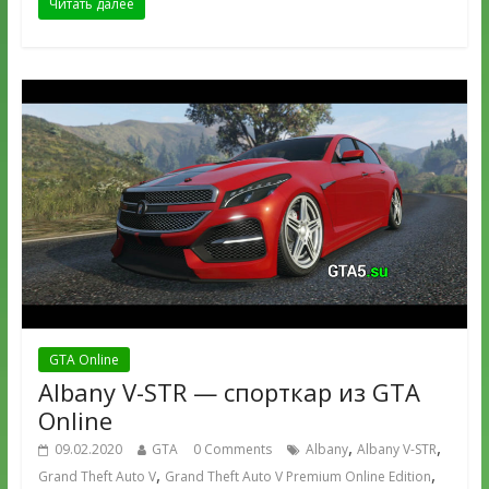
Читать далее
GTA Online
Albany V-STR — спорткар из GTA
Online
,
,
09.02.2020
GTA
0 Comments
Albany
Albany V-STR
,
,
Grand Theft Auto V
Grand Theft Auto V Premium Online Edition