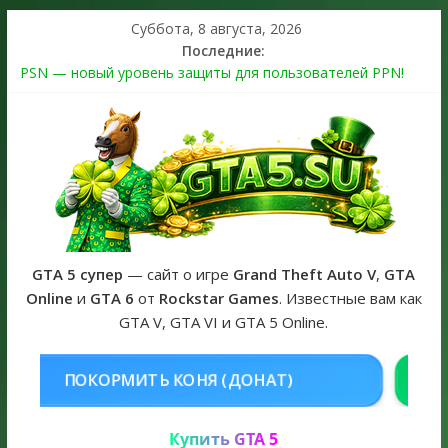
Суббота, 8 августа, 2026
Последние:
PSN — новый уровень защиты для пользователей PPN!
Теперь в каждой подписке
The Kortz Center Heist выйдет в GTA Online уже 14 июля
Регистрация в Rockstar Games Social Club ошибка #1.500.7:
как зарегистрировать аккаунт и войти без проблем в 2026
году
Получайте особые награды в GTA Online по программе
Fine Art Collector
GTA 6 официальная обложка игры и Предзаказ Grand Theft
Auto VI
GTA 5 супер
— сайт о игре
Grand Theft Auto V
,
GTA
Online
и
GTA 6
от
Rockstar Games
. Известные вам как
GTA V, GTA VI и GTA 5 Online.
НЯ (ДОНАТ)
КУПИТЬ GTA 5 ONLI
Купить GTA 5