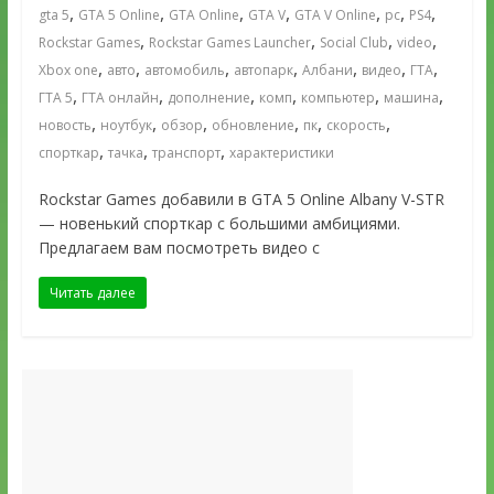
,
,
,
,
,
,
,
gta 5
GTA 5 Online
GTA Online
GTA V
GTA V Online
pc
PS4
,
,
,
,
Rockstar Games
Rockstar Games Launcher
Social Club
video
,
,
,
,
,
,
,
Xbox one
авто
автомобиль
автопарк
Албани
видео
ГТА
,
,
,
,
,
,
ГТА 5
ГТА онлайн
дополнение
комп
компьютер
машина
,
,
,
,
,
,
новость
ноутбук
обзор
обновление
пк
скорость
,
,
,
спорткар
тачка
транспорт
характеристики
Rockstar Games добавили в GTA 5 Online Albany V-STR
— новенький спорткар с большими амбициями.
Предлагаем вам посмотреть видео с
Читать далее