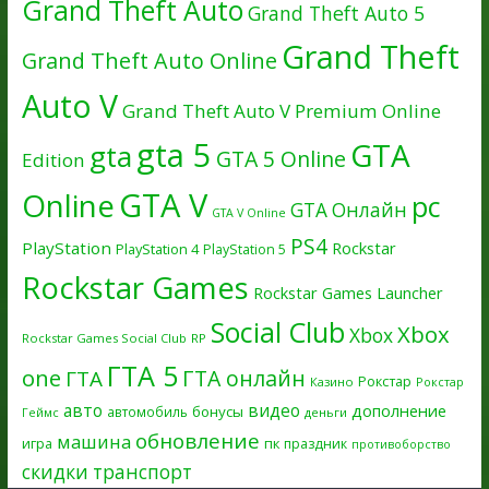
Grand Theft Auto
Grand Theft Auto 5
Grand Theft
Grand Theft Auto Online
Auto V
Grand Theft Auto V Premium Online
gta 5
GTA
gta
GTA 5 Online
Edition
GTA V
Online
pc
GTA Онлайн
GTA V Online
PS4
PlayStation
Rockstar
PlayStation 4
PlayStation 5
Rockstar Games
Rockstar Games Launcher
Social Club
Xbox
Xbox
Rockstar Games Social Club
RP
ГТА 5
one
ГТА онлайн
ГТА
Рокстар
Казино
Рокстар
авто
видео
дополнение
бонусы
автомобиль
Геймс
деньги
обновление
машина
игра
пк
праздник
противоборство
скидки
транспорт