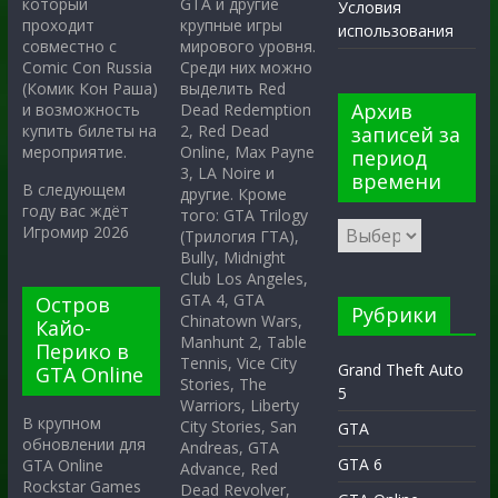
GTA и другие
который
Условия
крупные игры
проходит
использования
мирового уровня.
совместно с
Среди них можно
Comic Con Russia
выделить Red
(Комик Кон Раша)
Архив
Dead Redemption
и возможность
2, Red Dead
купить билеты на
записей за
Online, Max Payne
мероприятие.
период
3, LA Noire и
времени
В следующем
другие. Кроме
году вас ждёт
того: GTA Trilogy
Игромир 2026
(Трилогия ГТА),
Bully, Midnight
Club Los Angeles,
GTA 4, GTA
Остров
Рубрики
Chinatown Wars,
Кайо-
Manhunt 2, Table
Перико в
Tennis, Vice City
Grand Theft Auto
GTA Online
Stories, The
5
Warriors, Liberty
В крупном
City Stories, San
GTA
обновлении для
Andreas, GTA
GTA 6
GTA Online
Advance, Red
Rockstar Games
Dead Revolver,