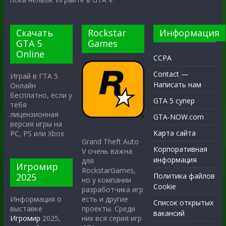
Скачать
Rockstar
Информация
GTA 5
Games
Online
CCPA
Contact —
Играй в ГТА 5
Написать нам
Онлайн
бесплатно, если у
GTA 5 супер
тебя
лицензионная
GTA-NOW.com
версия игры на
Карта сайта
PC, PS или Xbox
Grand Theft Auto
Корпоративная
V очень важна
информация
для
Игромир
RockstarGames,
2025
Политика файлов
но у компании
Cookie
разработчика игр
есть и другие
Информация о
Список открытых
проекты. Среди
выставке
вакансий
них вся серия игр
Игромир
2025,