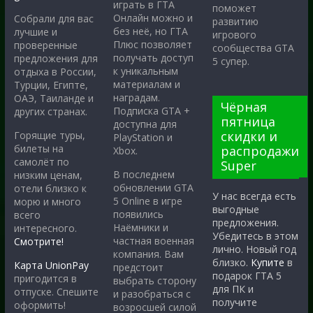
играть в ГТА
поможет
Онлайн можно и
Собрали для вас
развитию
без неё, но ГТА
лучшие и
игрового
Плюс позволяет
проверенные
сообщества GTA
получать доступ
предложения для
5 супер.
к уникальным
отдыха в России,
материалам и
Турции, Египте,
наградам.
ОАЭ, Таиланде и
Чёрная
Подписка GTA +
других странах.
пятница
доступна для
скидки и
Горящие туры,
PlayStation и
билеты на
распродажи
Xbox.
самолёт по
Super
В последнем
низким ценам,
обновлении GTA
отели близко к
У нас всегда есть
5 Online в игре
морю и много
выгодные
появились
всего
предложения.
Наёмники и
интересного.
Убедитесь в этом
частная военная
Смотрите!
лично. Новый год
компания. Вам
близко.
Купите
в
Карта UnionPay
предстоит
подарок ГТА 5
пригодится в
выбрать сторону
для ПК и
отпуске. Спешите
и разобраться с
получите
оформить!
возросшей силой