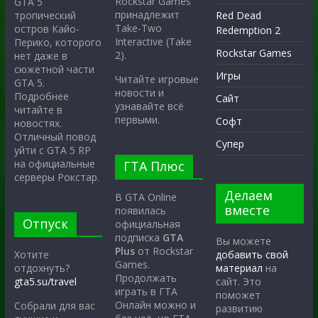
Rockstar Games
GTA 5
принадлежит
тропический
Red Dead
Take-Two
остров Кайо-
Redemption 2
Interactive (Take
Перико, которого
Rockstar Games
2).
нет даже в
сюжетной части
Игры
Читайте игровые
GTA 5.
новости и
Подробнее
Сайт
узнавайте всё
читайте в
первыми.
Софт
новостях.
Отличный повод
Супер
уйти с GTA 5 RP
на официальные
ГТА Плюс
серверы Рокстар.
Делаем
В GTA Online
вместе
появилась
Отпуск
официальная
подписка
GTA
Вы можете
Plus
от Rockstar
Хотите
добавить свой
Games.
отдохнуть?
материал
на
Продолжать
gta5.su/travel
сайт. Это
играть в ГТА
поможет
Онлайн можно и
Собрали для вас
развитию