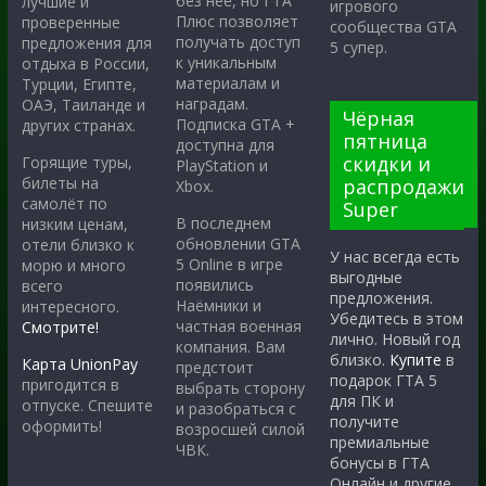
без неё, но ГТА
лучшие и
игрового
Плюс позволяет
проверенные
сообщества GTA
получать доступ
предложения для
5 супер.
к уникальным
отдыха в России,
материалам и
Турции, Египте,
наградам.
ОАЭ, Таиланде и
Чёрная
Подписка GTA +
других странах.
пятница
доступна для
скидки и
Горящие туры,
PlayStation и
билеты на
распродажи
Xbox.
самолёт по
Super
В последнем
низким ценам,
обновлении GTA
отели близко к
У нас всегда есть
5 Online в игре
морю и много
выгодные
появились
всего
предложения.
Наёмники и
интересного.
Убедитесь в этом
частная военная
Смотрите!
лично. Новый год
компания. Вам
близко.
Купите
в
Карта UnionPay
предстоит
подарок ГТА 5
пригодится в
выбрать сторону
для ПК и
отпуске. Спешите
и разобраться с
получите
оформить!
возросшей силой
премиальные
ЧВК.
бонусы в ГТА
Онлайн и другие