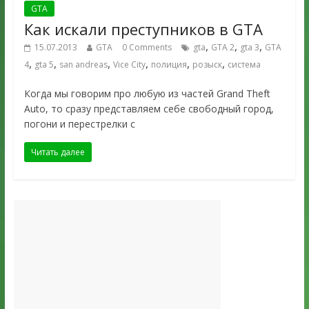
GTA
Как искали преступников в GTA
,
,
,
15.07.2013
GTA
0 Comments
gta
GTA 2
gta 3
GTA
,
,
,
,
,
,
4
gta 5
san andreas
Vice City
полиция
розыск
система
Когда мы говорим про любую из частей Grand Theft
Auto, то сразу представляем себе свободный город,
погони и перестрелки с
Читать далее