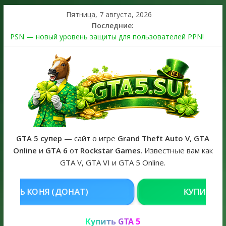
Пятница, 7 августа, 2026
Последние:
PSN — новый уровень защиты для пользователей PPN!
Теперь в каждой подписке
The Kortz Center Heist выйдет в GTA Online уже 14 июля
Регистрация в Rockstar Games Social Club ошибка #1.500.7:
как зарегистрировать аккаунт и войти без проблем в 2026
году
Получайте особые награды в GTA Online по программе
Fine Art Collector
GTA 6 официальная обложка игры и Предзаказ Grand Theft
Auto VI
GTA 5 супер
— сайт о игре
Grand Theft Auto V
,
GTA
Online
и
GTA 6
от
Rockstar Games
. Известные вам как
GTA V, GTA VI и GTA 5 Online.
КУПИТЬ GTA 5 ONLINE НА PC
РЕШ
Купить GTA 5