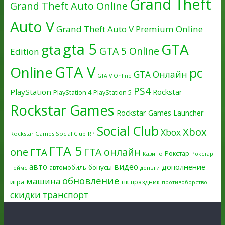
Grand Theft
Grand Theft Auto Online
Auto V
Grand Theft Auto V Premium Online
gta 5
GTA
gta
GTA 5 Online
Edition
GTA V
Online
pc
GTA Онлайн
GTA V Online
PS4
PlayStation
Rockstar
PlayStation 4
PlayStation 5
Rockstar Games
Rockstar Games Launcher
Social Club
Xbox
Xbox
Rockstar Games Social Club
RP
ГТА 5
one
ГТА онлайн
ГТА
Рокстар
Казино
Рокстар
авто
видео
дополнение
бонусы
автомобиль
Геймс
деньги
обновление
машина
игра
пк
праздник
противоборство
скидки
транспорт