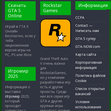
Скачать
Rockstar
Информация
GTA 5
Games
Online
CCPA
Contact —
Играй в ГТА 5
Написать нам
Онлайн
бесплатно, если у
GTA 5 супер
тебя
лицензионная
GTA-NOW.com
версия игры на
Карта сайта
PC, PS или Xbox
Grand Theft Auto
Корпоративная
V очень важна
информация
для
Игромир
RockstarGames,
2025
Политика файлов
но у компании
Cookie
разработчика игр
есть и другие
Информация о
Список открытых
проекты. Среди
выставке
вакансий
них вся серия игр
Игромир
2025,
GTA и другие
который
Условия
крупные игры
проходит
использования
мирового уровня.
совместно с