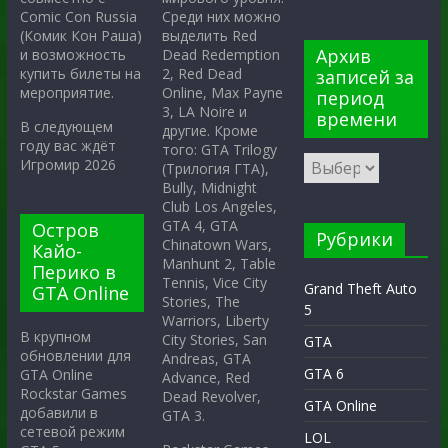
Среди них можно
Comic Con Russia
выделить Red
(Комик Кон Раша)
Архив
Dead Redemption
и возможность
2, Red Dead
купить билеты на
записей за
Online, Max Payne
мероприятие.
период
3, LA Noire и
времени
В следующем
другие. Кроме
году вас ждёт
того: GTA Trilogy
Игромир 2026
(Трилогия ГТА),
Bully, Midnight
Club Los Angeles,
GTA 4, GTA
Остров
Рубрики
Chinatown Wars,
Кайо-
Manhunt 2, Table
Перико в
Tennis, Vice City
Grand Theft Auto
GTA Online
Stories, The
5
Warriors, Liberty
В крупном
City Stories, San
GTA
обновлении для
Andreas, GTA
GTA 6
GTA Online
Advance, Red
Rockstar Games
Dead Revolver,
GTA Online
добавили в
GTA 3.
сетевой режим
LOL