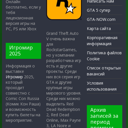
Написать нам
Онлайн
бесплатно, если у
GTA 5 супер
тебя
лицензионная
GTA-NOW.com
версия игры на
Карта сайта
PC, PS или Xbox
Grand Theft Auto
Корпоративная
V очень важна
информация
для
Игромир
RockstarGames,
2025
Политика файлов
но у компании
Cookie
разработчика игр
есть и другие
Информация о
Список открытых
проекты. Среди
выставке
вакансий
них вся серия игр
Игромир
2025,
GTA и другие
который
Условия
крупные игры
проходит
использования
мирового уровня.
совместно с
Среди них можно
Comic Con Russia
выделить Red
(Комик Кон Раша)
Архив
Dead Redemption
и возможность
2, Red Dead
купить билеты на
записей за
Online, Max Payne
мероприятие.
период
3, LA Noire и
времени