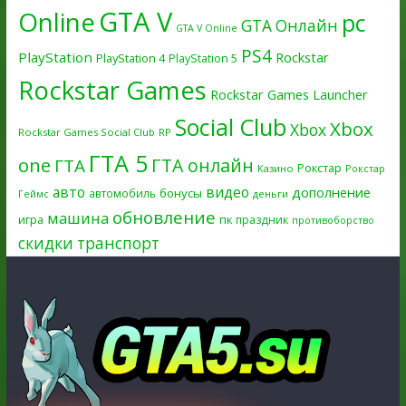
GTA V
Online
pc
GTA Онлайн
GTA V Online
PS4
PlayStation
Rockstar
PlayStation 4
PlayStation 5
Rockstar Games
Rockstar Games Launcher
Social Club
Xbox
Xbox
Rockstar Games Social Club
RP
ГТА 5
one
ГТА онлайн
ГТА
Рокстар
Казино
Рокстар
авто
видео
дополнение
бонусы
автомобиль
Геймс
деньги
обновление
машина
игра
пк
праздник
противоборство
скидки
транспорт