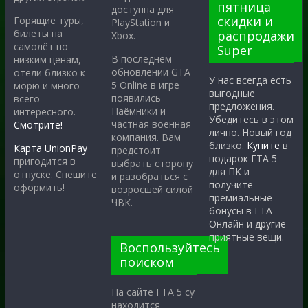
пятница
доступна для
скидки и
Горящие туры,
PlayStation и
билеты на
распродажи
Xbox.
самолёт по
Super
В последнем
низким ценам,
обновлении GTA
отели близко к
У нас всегда есть
5 Online в игре
морю и много
выгодные
появились
всего
предложения.
Наёмники и
интересного.
Убедитесь в этом
частная военная
Смотрите!
лично. Новый год
компания. Вам
близко.
Купите
в
Карта UnionPay
предстоит
подарок ГТА 5
пригодится в
выбрать сторону
для ПК и
отпуске. Спешите
и разобраться с
получите
оформить!
возросшей силой
премиальные
ЧВК.
бонусы в ГТА
Онлайн и другие
приятные вещи.
Воспользуйтесь
поиском
На сайте ГТА 5 су
находится