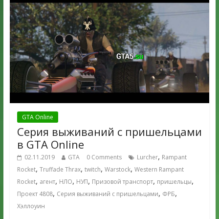
GTA Online
Серия выживаний с пришельцами
в GTA Online
,
02.11.2019
GTA
0 Comments
Lurcher
Rampant
,
,
,
,
Rocket
Truffade Thrax
twitch
Warstock
Western Rampant
,
,
,
,
,
,
Rocket
агент
НЛО
НУП
Призовой транспорт
пришельцы
,
,
,
Проект 4808
Серия выживаний с пришельцами
ФРБ
Хэллоуин