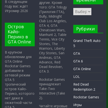
В следующем
другие. Кроме
году вас ждёт
того: GTA Trilogy
Игромир 2026
(Трилогия ГТА),
Bully, Midnight
Club Los Angeles,
GTA 4, GTA
Остров
Рубрики
Chinatown Wars,
Кайо-
Manhunt 2, Table
Перико в
Tennis, Vice City
Grand Theft Auto
GTA Online
Stories, The
5
Warriors, Liberty
В крупном
City Stories, San
GTA
обновлении для
Andreas, GTA
GTA 6
GTA Online
Advance, Red
Rockstar Games
Dead Revolver,
GTA Online
добавили в
GTA 3.
сетевой режим
LOL
Rockstar Games
GTA 5
принадлежит
тропический
Red Dead
Take-Two
остров Кайо-
Redemption 2
Interactive (Take
Перико, которого
Rockstar Games
2).
нет даже в
сюжетной части
Игры
Читайте игровые
GTA 5.