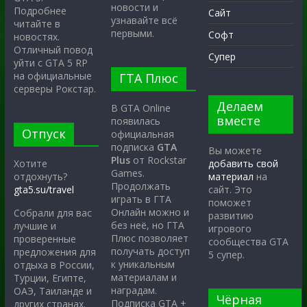
новости и
Подробнее
Сайт
узнавайте всё
читайте в
первыми.
Софт
новостях.
Отличный повод
Супер
уйти с GTA 5 RP
на официальные
ГТА Плюс
серверы Рокстар.
Делаем
В GTA Online
вместе
появилась
Отпуск
официальная
подписка
GTA
Вы можете
Plus
от Rockstar
Хотите
добавить свой
Games.
отдохнуть?
материал
на
Продолжать
gta5.su/travel
сайт. Это
играть в ГТА
поможет
Онлайн можно и
Собрали для вас
развитию
без неё, но ГТА
лучшие и
игрового
Плюс позволяет
проверенные
сообщества GTA
получать доступ
предложения для
5 супер.
к уникальным
отдыха в России,
материалам и
Турции, Египте,
наградам.
ОАЭ, Таиланде и
Чёрная
Подписка GTA +
других странах.