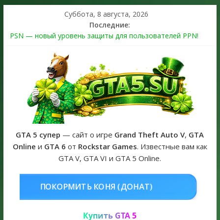
Суббота, 8 августа, 2026
Последние:
PSN — новый уровень защиты для пользователей PPN!
Теперь в каждой подписке
The Kortz Center Heist выйдет в GTA Online уже 14 июля
Регистрация в Rockstar Games Social Club ошибка #1.500.7:
как зарегистрировать аккаунт и войти без проблем в 2026
году
Получайте особые награды в GTA Online по программе
Fine Art Collector
GTA 6 официальная обложка игры и Предзаказ Grand Theft
Auto VI
GTA 5 супер
— сайт о игре
Grand Theft Auto V
,
GTA
Online
и
GTA 6
от
Rockstar Games
. Известные вам как
GTA V, GTA VI и GTA 5 Online.
НЯ (ДОНАТ)
КУПИТЬ GTA 5 ONL
Купить GTA 5