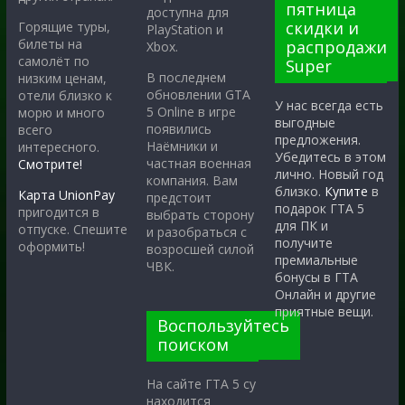
пятница
доступна для
скидки и
Горящие туры,
PlayStation и
билеты на
распродажи
Xbox.
самолёт по
Super
В последнем
низким ценам,
обновлении GTA
отели близко к
У нас всегда есть
5 Online в игре
морю и много
выгодные
появились
всего
предложения.
Наёмники и
интересного.
Убедитесь в этом
частная военная
Смотрите!
лично. Новый год
компания. Вам
близко.
Купите
в
Карта UnionPay
предстоит
подарок ГТА 5
пригодится в
выбрать сторону
для ПК и
отпуске. Спешите
и разобраться с
получите
оформить!
возросшей силой
премиальные
ЧВК.
бонусы в ГТА
Онлайн и другие
приятные вещи.
Воспользуйтесь
поиском
На сайте ГТА 5 су
находится