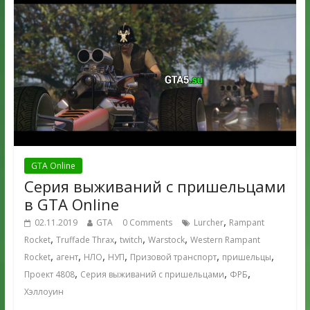
GTA Online
Серия выживаний с пришельцами
в GTA Online
,
02.11.2019
GTA
0 Comments
Lurcher
Rampant
,
,
,
,
Rocket
Truffade Thrax
twitch
Warstock
Western Rampant
,
,
,
,
,
,
Rocket
агент
НЛО
НУП
Призовой транспорт
пришельцы
,
,
,
Проект 4808
Серия выживаний с пришельцами
ФРБ
Хэллоуин