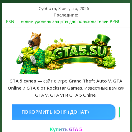
Суббота, 8 августа, 2026
Последние:
PSN — новый уровень защиты для пользователей PPN!
Теперь в каждой подписке
The Kortz Center Heist выйдет в GTA Online уже 14 июля
Регистрация в Rockstar Games Social Club ошибка #1.500.7:
как зарегистрировать аккаунт и войти без проблем в 2026
году
Получайте особые награды в GTA Online по программе
Fine Art Collector
GTA 6 официальная обложка игры и Предзаказ Grand Theft
Auto VI
GTA 5 супер
— сайт о игре
Grand Theft Auto V
,
GTA
Online
и
GTA 6
от
Rockstar Games
. Известные вам как
GTA V, GTA VI и GTA 5 Online.
НЯ (ДОНАТ)
КУПИТЬ GTA 5 ONL
Купить GTA 5