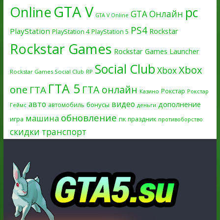
GTA V
Online
pc
GTA Онлайн
GTA V Online
PS4
PlayStation
Rockstar
PlayStation 4
PlayStation 5
Rockstar Games
Rockstar Games Launcher
Social Club
Xbox
Xbox
Rockstar Games Social Club
RP
ГТА 5
one
ГТА онлайн
ГТА
Рокстар
Казино
Рокстар
авто
видео
дополнение
бонусы
автомобиль
Геймс
деньги
обновление
машина
игра
пк
праздник
противоборство
скидки
транспорт