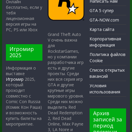
Написать нам
Онлайн
бесплатно, если у
GTA 5 супер
тебя
лицензионная
GTA-NOW.com
версия игры на
Карта сайта
PC, PS или Xbox
Grand Theft Auto
Корпоративная
V очень важна
информация
для
Игромир
RockstarGames,
2025
Политика файлов
но у компании
Cookie
разработчика игр
есть и другие
Информация о
Список открытых
проекты. Среди
выставке
вакансий
них вся серия игр
Игромир
2025,
GTA и другие
который
Условия
крупные игры
проходит
использования
мирового уровня.
совместно с
Среди них можно
Comic Con Russia
выделить Red
(Комик Кон Раша)
Архив
Dead Redemption
и возможность
2, Red Dead
купить билеты на
записей за
Online, Max Payne
мероприятие.
период
3, LA Noire и
времени