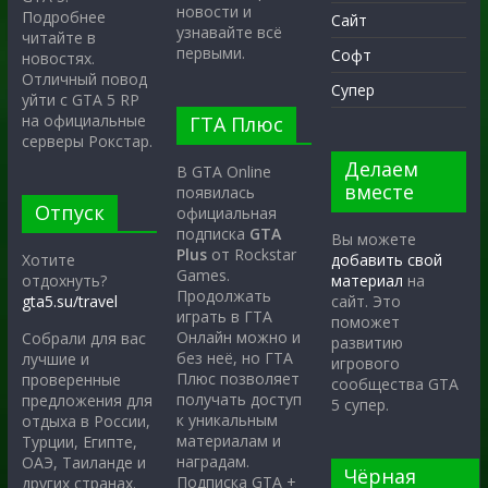
новости и
Подробнее
Сайт
узнавайте всё
читайте в
первыми.
Софт
новостях.
Отличный повод
Супер
уйти с GTA 5 RP
на официальные
ГТА Плюс
серверы Рокстар.
Делаем
В GTA Online
вместе
появилась
Отпуск
официальная
подписка
GTA
Вы можете
Plus
от Rockstar
Хотите
добавить свой
Games.
отдохнуть?
материал
на
Продолжать
gta5.su/travel
сайт. Это
играть в ГТА
поможет
Онлайн можно и
Собрали для вас
развитию
без неё, но ГТА
лучшие и
игрового
Плюс позволяет
проверенные
сообщества GTA
получать доступ
предложения для
5 супер.
к уникальным
отдыха в России,
материалам и
Турции, Египте,
наградам.
ОАЭ, Таиланде и
Чёрная
Подписка GTA +
других странах.