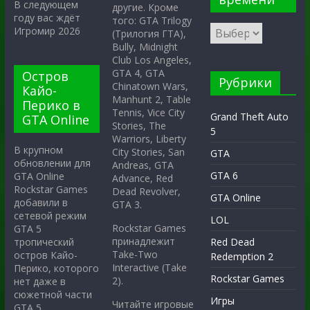
В следующем
другие. Кроме
году вас ждёт
того: GTA Trilogy
Игромир 2026
(Трилогия ГТА),
Bully, Midnight
Club Los Angeles,
GTA 4, GTA
Остров
Рубрики
Chinatown Wars,
Кайо-
Manhunt 2, Table
Перико в
Tennis, Vice City
Grand Theft Auto
GTA Online
Stories, The
5
Warriors, Liberty
В крупном
City Stories, San
GTA
обновлении для
Andreas, GTA
GTA 6
GTA Online
Advance, Red
Rockstar Games
Dead Revolver,
GTA Online
добавили в
GTA 3.
сетевой режим
LOL
Rockstar Games
GTA 5
принадлежит
тропический
Red Dead
Take-Two
остров Кайо-
Redemption 2
Interactive (Take
Перико, которого
Rockstar Games
2).
нет даже в
сюжетной части
Игры
Читайте игровые
GTA 5.