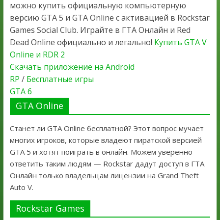
можно купить официальную компьютерную
версию GTA 5 и GTA Online с активацией в Rockstar
Games Social Club. Играйте в ГТА Онлайн и Red
Dead Online официально и легально!
Купить GTA V
Online и RDR 2
Скачать приложение на Android
RP
/
Бесплатные игры
GTA 6
GTA Online
Станет ли GTA Online бесплатной? Этот вопрос мучает
многих игроков, которые владеют пиратской версией
GTA 5 и хотят поиграть в онлайн. Можем уверенно
ответить таким людям — Rockstar дадут доступ в ГТА
Онлайн только владельцам лицензии на Grand Theft
Auto V.
Rockstar Games