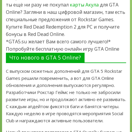
ты ещё ни разу не покупал
карты Акула
для GTA
Online? Загляни в наш цифровой магазин, там есть
специальные предложения от Rockstar Games.
Купите Red Dead Redemption 2 для PC и получите
бонусы в Red Dead Online.
*GTA5.su желает Вам всего самого лучшего!*
Попробуйте бесплатную онлайн игру GTA Online
Что нового в GTA 5 Online?
С выпуском сюжетных дополнений для GTA 5 Rockstar
Games решили повременить, а вот для GTA Online
обновления и дополнения выпускаются регулярно.
Разработчики Рокстар Геймс не только не забросили
развитие игры, но и продолжают активно её развивать.
С каждым апдейтом фиксятся баги и банятся читеры.
Каждую неделю в игре проводятся мероприятия Social
Club и награждаются активные пользователи.