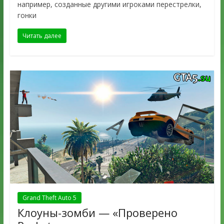
например, созданные другими игроками перестрелки,
гонки
Читать далее
Grand Theft Auto 5
Клоуны-зомби — «Проверено