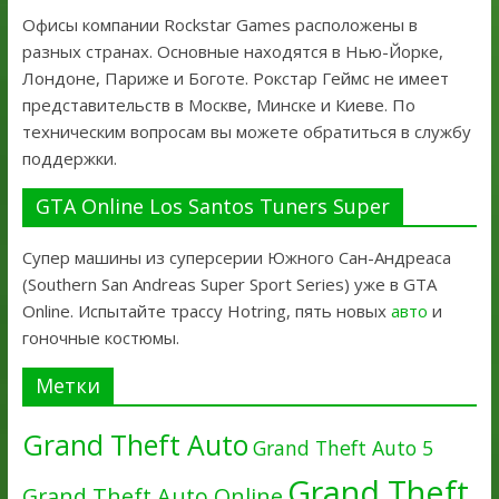
Офисы компании Rockstar Games расположены в
разных странах. Основные находятся в Нью-Йорке,
Лондоне, Париже и Боготе. Рокстар Геймс не имеет
представительств в Москве, Минске и Киеве. По
техническим вопросам вы можете обратиться в службу
поддержки.
GTA Online Los Santos Tuners Super
Супер машины из суперсерии Южного Сан-Андреаса
(Southern San Andreas Super Sport Series) уже в GTA
Online. Испытайте трассу Hotring, пять новых
авто
и
гоночные костюмы.
Метки
Grand Theft Auto
Grand Theft Auto 5
Grand Theft
Grand Theft Auto Online