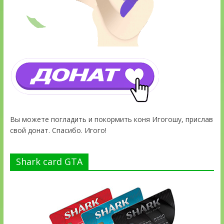
Вы можете погладить и покормить коня Игогошу, прислав
свой донат. Спасибо. Игого!
Shark card GTA