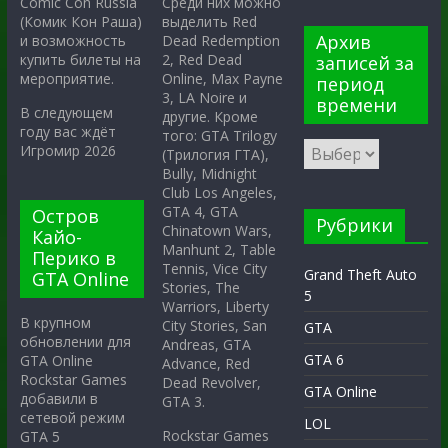
Среди них можно
Comic Con Russia
выделить Red
(Комик Кон Раша)
Архив
Dead Redemption
и возможность
2, Red Dead
купить билеты на
записей за
Online, Max Payne
мероприятие.
период
3, LA Noire и
времени
В следующем
другие. Кроме
году вас ждёт
того: GTA Trilogy
Игромир 2026
(Трилогия ГТА),
Bully, Midnight
Club Los Angeles,
GTA 4, GTA
Остров
Рубрики
Chinatown Wars,
Кайо-
Manhunt 2, Table
Перико в
Tennis, Vice City
Grand Theft Auto
GTA Online
Stories, The
5
Warriors, Liberty
В крупном
City Stories, San
GTA
обновлении для
Andreas, GTA
GTA 6
GTA Online
Advance, Red
Rockstar Games
Dead Revolver,
GTA Online
добавили в
GTA 3.
сетевой режим
LOL
Rockstar Games
GTA 5