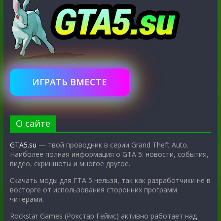
ИГРАТЬ ВМЕСТЕ
О сайте
GTA5.su
— твой проводник в серии Grand Theft Auto.
Наиболее полная информация о GTA 5: новости, события,
видео, скриншоты и многое другое.
Скачать моды для ГТА 5 нельзя, так как разработчики не в
восторге от использования сторонних программ
читерами.
Rockstar Games (Рокстар Геймс) активно работает над