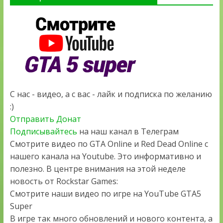
С нас - видео, а с вас - лайк и подписка по желанию
:)
Отправить Донат
Подписывайтесь
на наш канал в Телеграм
Смотрите видео по GTA Online и Red Dead Online с
нашего канала на Youtube. Это информативно и
полезно. В центре внимания на этой неделе
новость от Rockstar Games:
Смотрите наши видео по игре на YouTube GTA5
Super
В игре так много обновлений и нового контента, а