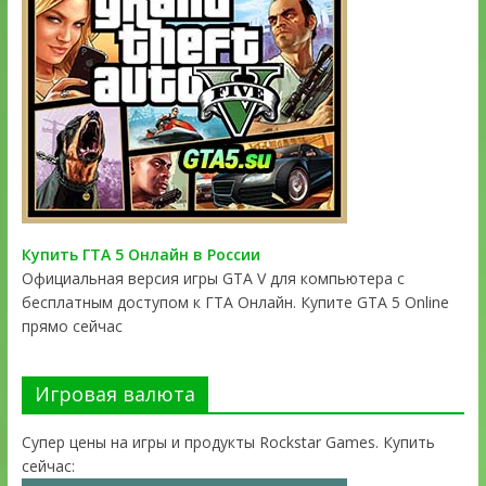
Купить ГТА 5 Онлайн в России
Официальная версия игры GTA V для компьютера с
бесплатным доступом к ГТА Онлайн. Купите GTA 5 Online
прямо сейчас
Игровая валюта
Супер цены на игры и продукты Rockstar Games. Купить
сейчас: