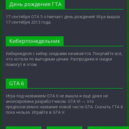
День рождения ГТА
17 сентября GTA 5 отмечает день рождения! Игра вышла
17 сентября 2013 года.
Киберпонедельник
Кибернеделя с кибер скидками начинается. Покупайте всё,
что хотели по выгодным ценам. Распродажи и скидки
помогут в этом.
GTA 6
Игра под названием GTA 6 не вышла и ещё даже не
анонсирована разработчиком. GTA VI — это
предполагаемое название новой части GTA. Скачать ГТА 6
пока нельзя. Играйте в GTA V.