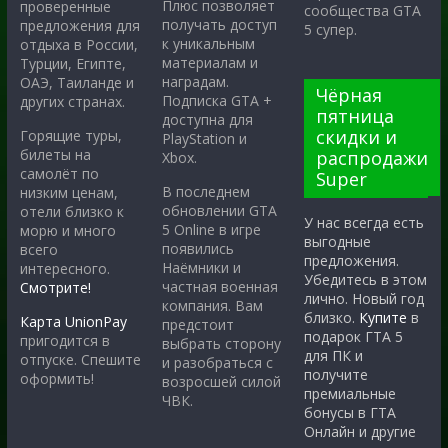
Плюс позволяет
проверенные
сообщества GTA
получать доступ
предложения для
5 супер.
к уникальным
отдыха в России,
материалам и
Турции, Египте,
наградам.
ОАЭ, Таиланде и
Чёрная
Подписка GTA +
других странах.
пятница
доступна для
скидки и
Горящие туры,
PlayStation и
билеты на
распродажи
Xbox.
самолёт по
Super
В последнем
низким ценам,
обновлении GTA
отели близко к
У нас всегда есть
5 Online в игре
морю и много
выгодные
появились
всего
предложения.
Наёмники и
интересного.
Убедитесь в этом
частная военная
Смотрите!
лично. Новый год
компания. Вам
близко.
Купите
в
Карта UnionPay
предстоит
подарок ГТА 5
пригодится в
выбрать сторону
для ПК и
отпуске. Спешите
и разобраться с
получите
оформить!
возросшей силой
премиальные
ЧВК.
бонусы в ГТА
Онлайн и другие