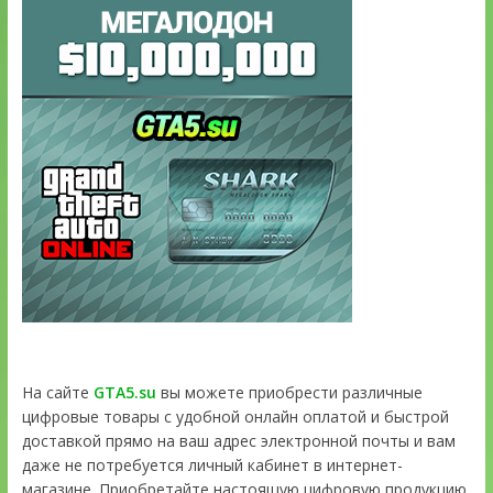
На сайте
GTA5.su
вы можете приобрести различные
цифровые товары с удобной онлайн оплатой и быстрой
доставкой прямо на ваш адрес электронной почты и вам
даже не потребуется личный кабинет в интернет-
магазине. Приобретайте настоящую цифровую продукцию