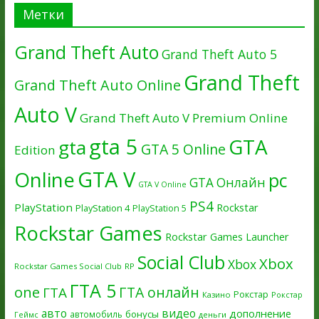
Метки
Grand Theft Auto
Grand Theft Auto 5
Grand Theft
Grand Theft Auto Online
Auto V
Grand Theft Auto V Premium Online
gta 5
GTA
gta
GTA 5 Online
Edition
GTA V
Online
pc
GTA Онлайн
GTA V Online
PS4
PlayStation
Rockstar
PlayStation 4
PlayStation 5
Rockstar Games
Rockstar Games Launcher
Social Club
Xbox
Xbox
Rockstar Games Social Club
RP
ГТА 5
one
ГТА онлайн
ГТА
Рокстар
Казино
Рокстар
авто
видео
дополнение
бонусы
автомобиль
Геймс
деньги