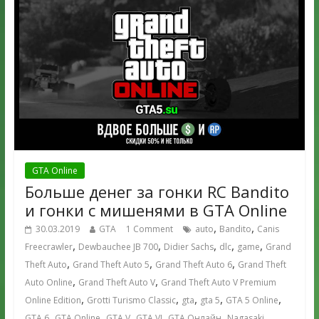
GTA Online
Больше денег за гонки RC Bandito
и гонки с мишенями в GTA Online
,
,
30.03.2019
GTA
1 Comment
auto
Bandito
Canis
,
,
,
,
,
Freecrawler
Dewbauchee JB 700
Didier Sachs
dlc
game
Grand
,
,
,
Theft Auto
Grand Theft Auto 5
Grand Theft Auto 6
Grand Theft
,
,
Auto Online
Grand Theft Auto V
Grand Theft Auto V Premium
,
,
,
,
,
Online Edition
Grotti Turismo Classic
gta
gta 5
GTA 5 Online
,
,
,
,
,
GTA 6
GTA Online
GTA V
GTA VI
GTA Онлайн
Nagasaki