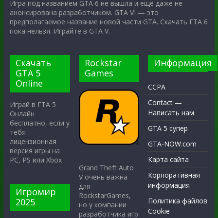
Игра под названием GTA 6 не вышла и ещё даже не
анонсирована разработчиком. GTA VI — это
предполагаемое название новой части GTA. Скачать ГТА 6
пока нельзя. Играйте в GTA V.
Скачать
Rockstar
Информация
GTA 5
Games
Online
CCPA
Contact —
Играй в ГТА 5
Написать нам
Онлайн
бесплатно, если у
GTA 5 супер
тебя
лицензионная
GTA-NOW.com
версия игры на
Карта сайта
PC, PS или Xbox
Grand Theft Auto
Корпоративная
V очень важна
информация
для
Игромир
RockstarGames,
2025
Политика файлов
но у компании
Cookie
разработчика игр