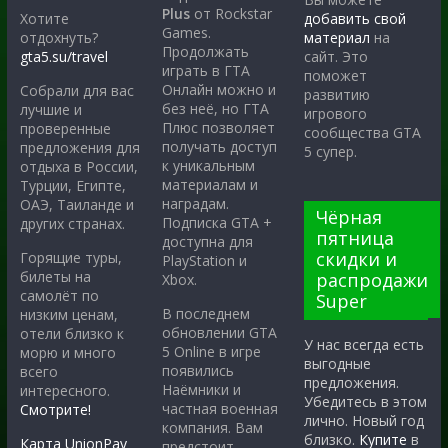
Plus
от Rockstar
Хотите
добавить свой
Games.
отдохнуть?
материал
на
Продолжать
gta5.su/travel
сайт. Это
играть в ГТА
поможет
Онлайн можно и
Собрали для вас
развитию
без неё, но ГТА
лучшие и
игрового
Плюс позволяет
проверенные
сообщества GTA
получать доступ
предложения для
5 супер.
к уникальным
отдыха в России,
материалам и
Турции, Египте,
наградам.
ОАЭ, Таиланде и
Чёрная
Подписка GTA +
других странах.
пятница
доступна для
скидки и
Горящие туры,
PlayStation и
билеты на
распродажи
Xbox.
самолёт по
Super
В последнем
низким ценам,
обновлении GTA
отели близко к
У нас всегда есть
5 Online в игре
морю и много
выгодные
появились
всего
предложения.
Наёмники и
интересного.
Убедитесь в этом
частная военная
Смотрите!
лично. Новый год
компания. Вам
близко.
Купите
в
Карта UnionPay
предстоит