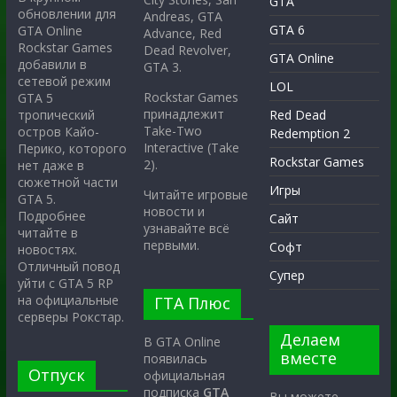
GTA
обновлении для
Andreas, GTA
GTA 6
GTA Online
Advance, Red
Rockstar Games
Dead Revolver,
GTA Online
добавили в
GTA 3.
сетевой режим
LOL
Rockstar Games
GTA 5
принадлежит
тропический
Red Dead
Take-Two
остров Кайо-
Redemption 2
Interactive (Take
Перико, которого
Rockstar Games
2).
нет даже в
сюжетной части
Игры
Читайте игровые
GTA 5.
новости и
Подробнее
Сайт
узнавайте всё
читайте в
первыми.
Софт
новостях.
Отличный повод
Супер
уйти с GTA 5 RP
на официальные
ГТА Плюс
серверы Рокстар.
Делаем
В GTA Online
вместе
появилась
Отпуск
официальная
подписка
GTA
Вы можете