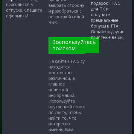
подарок ГТА 5
пригодится в
выбрать сторону
для ПК и
отпуске. Спешите
и разобраться с
получите
оформить!
возросшей силой
премиальные
ЧВК.
бонусы в ГТА
Онлайн и другие
приятные вещи.
Воспользуйтесь
поиском
На сайте ГТА 5 су
находится
множество
различной, а
главное
полезной
информации.
Используйте
внутренний поиск
по сайту, чтобы
найти то, что
интересно
именно Вам.