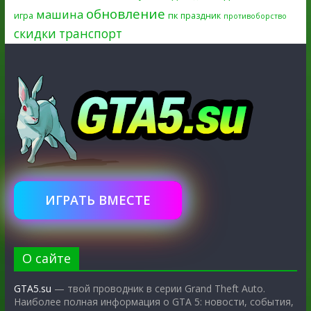
обновление
машина
игра
пк
праздник
противоборство
скидки
транспорт
ИГРАТЬ ВМЕСТЕ
О сайте
GTA5.su
— твой проводник в серии Grand Theft Auto.
Наиболее полная информация о GTA 5: новости, события,