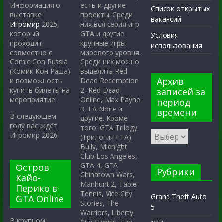
есть и другие
Информация о
Список открытых
проекты. Среди
выставке
вакансий
них вся серия игр
Игромир
2025,
GTA и другие
который
Условия
крупные игры
проходит
использования
мирового уровня.
совместно с
Среди них можно
Comic Con Russia
выделить Red
(Комик Кон Раша)
Архив
Dead Redemption
и возможность
2, Red Dead
купить билеты на
записей за
Online, Max Payne
мероприятие.
период
3, LA Noire и
времени
В следующем
другие. Кроме
году вас ждёт
того: GTA Trilogy
Игромир 2026
(Трилогия ГТА),
Bully, Midnight
Club Los Angeles,
GTA 4, GTA
Остров
Рубрики
Chinatown Wars,
Кайо-
Manhunt 2, Table
Перико в
Tennis, Vice City
Grand Theft Auto
GTA Online
Stories, The
5
Warriors, Liberty
В крупном
City Stories, San