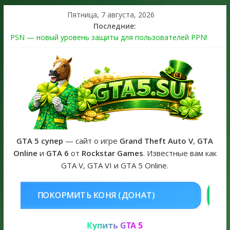
Пятница, 7 августа, 2026
Последние:
PSN — новый уровень защиты для пользователей PPN!
Теперь в каждой подписке
The Kortz Center Heist выйдет в GTA Online уже 14 июля
Регистрация в Rockstar Games Social Club ошибка #1.500.7:
как зарегистрировать аккаунт и войти без проблем в 2026
году
Получайте особые награды в GTA Online по программе
Fine Art Collector
GTA 6 официальная обложка игры и Предзаказ Grand Theft
Auto VI
GTA 5 супер
— сайт о игре
Grand Theft Auto V
,
GTA
Online
и
GTA 6
от
Rockstar Games
. Известные вам как
GTA V, GTA VI и GTA 5 Online.
НЯ (ДОНАТ)
КУПИТЬ GTA 5 ONLI
Купить GTA 5