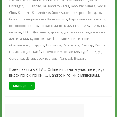
,
,
,
,
Ultralight
RC Bandito
RC Bandito Races
Rockstar Games
Social
,
,
,
,
Club
Southern San Andreas Super Autos
transport
бандито
,
,
,
бонус
Бронированная Karin Kuruma
Вертикальный прыжок
,
,
,
,
,
,
Водоворот
гараж
гонках с мишенями
ГТА
ГТА 5
ГТА 6
ГТА
,
,
,
,
,
онлайн
ГТА5
Двигатели
деньги
дополнение
заданиях по
,
,
,
ликвидации
Кузова RC Bandito
Нападение и защита
,
,
,
,
,
обновление
подарок
Покраска
Раскраски
Рокстар
Рокстар
,
,
,
,
Геймс
Социал Клаб
Тормоза и управление
Турбонаддув
,
футболка
Штурмовой вертолет Nagasaki Buzzard
Время зайти в GTA 5 Online и принять участие в двух
видах гонок: гонки RC Bandito и гонки с мишенями.
Читать далее