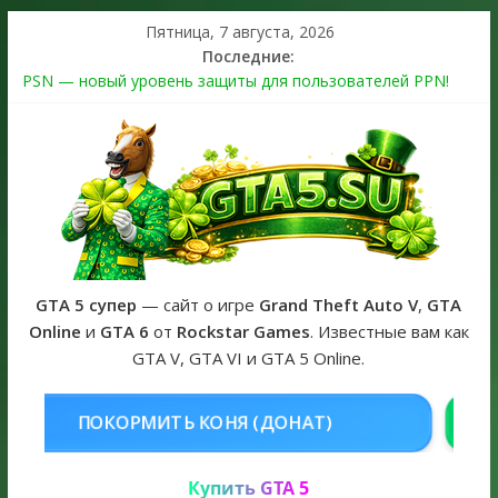
Пятница, 7 августа, 2026
Последние:
PSN — новый уровень защиты для пользователей PPN!
Теперь в каждой подписке
The Kortz Center Heist выйдет в GTA Online уже 14 июля
Регистрация в Rockstar Games Social Club ошибка #1.500.7:
как зарегистрировать аккаунт и войти без проблем в 2026
году
Получайте особые награды в GTA Online по программе
Fine Art Collector
GTA 6 официальная обложка игры и Предзаказ Grand Theft
Auto VI
GTA 5 супер
— сайт о игре
Grand Theft Auto V
,
GTA
Online
и
GTA 6
от
Rockstar Games
. Известные вам как
GTA V, GTA VI и GTA 5 Online.
НЯ (ДОНАТ)
КУПИТЬ GTA 5 ONL
Купить GTA 5