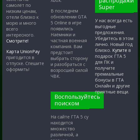
распродажи
Xbox.
самолёт по
Super
В последнем
низким ценам,
обновлении GTA
отели близко к
У нас всегда есть
5 Online в игре
морю и много
выгодные
появились
всего
предложения.
Наёмники и
интересного.
Убедитесь в этом
частная военная
Смотрите!
лично. Новый год
компания. Вам
близко.
Купите
в
Карта UnionPay
предстоит
подарок ГТА 5
пригодится в
выбрать сторону
для ПК и
отпуске. Спешите
и разобраться с
получите
оформить!
возросшей силой
премиальные
ЧВК.
бонусы в ГТА
Онлайн и другие
приятные вещи.
Воспользуйтесь
поиском
На сайте ГТА 5 су
находится
множество
различной, а