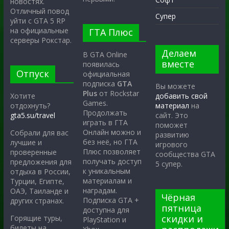
новостях.
Отличный повод
Супер
уйти с GTA 5 RP
на официальные
ГТА Плюс
серверы Рокстар.
Делаем
В GTA Online
вместе
появилась
Отпуск
официальная
подписка
GTA
Вы можете
Plus
от Rockstar
Хотите
добавить свой
Games.
отдохнуть?
материал
на
Продолжать
gta5.su/travel
сайт. Это
играть в ГТА
поможет
Онлайн можно и
Собрали для вас
развитию
без неё, но ГТА
лучшие и
игрового
Плюс позволяет
проверенные
сообщества GTA
получать доступ
предложения для
5 супер.
к уникальным
отдыха в России,
материалам и
Турции, Египте,
наградам.
ОАЭ, Таиланде и
Чёрная
Подписка GTA +
других странах.
пятница
доступна для
скидки и
Горящие туры,
PlayStation и
билеты на