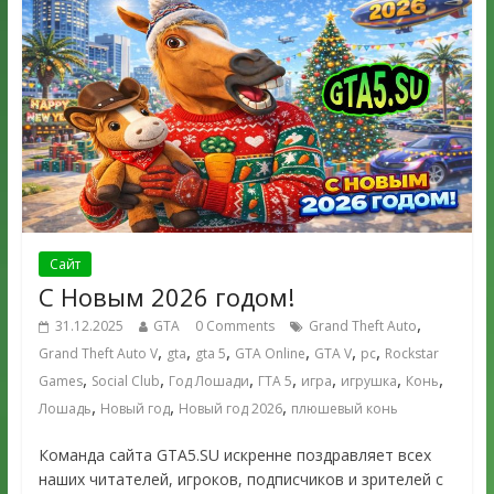
Сайт
С Новым 2026 годом!
,
31.12.2025
GTA
0 Comments
Grand Theft Auto
,
,
,
,
,
,
Grand Theft Auto V
gta
gta 5
GTA Online
GTA V
pc
Rockstar
,
,
,
,
,
,
,
Games
Social Club
Год Лошади
ГТА 5
игра
игрушка
Конь
,
,
,
Лошадь
Новый год
Новый год 2026
плюшевый конь
Команда сайта GTA5.SU искренне поздравляет всех
наших читателей, игроков, подписчиков и зрителей с