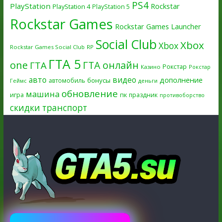
PS4
PlayStation
Rockstar
PlayStation 4
PlayStation 5
Rockstar Games
Rockstar Games Launcher
Social Club
Xbox
Xbox
Rockstar Games Social Club
RP
ГТА 5
one
ГТА онлайн
ГТА
Рокстар
Казино
Рокстар
авто
видео
дополнение
бонусы
автомобиль
Геймс
деньги
обновление
машина
игра
пк
праздник
противоборство
скидки
транспорт