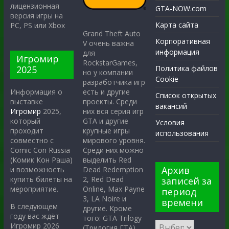
лицензионная
GTA-NOW.com
версия игры на
Карта сайта
PC, PS или Xbox
Grand Theft Auto
Корпоративная
V очень важна
информация
для
Игромир
RockstarGames,
2025
Политика файлов
но у компании
Cookie
разработчика игр
есть и другие
Информация о
Список открытых
проекты. Среди
выставке
вакансий
них вся серия игр
Игромир
2025,
GTA и другие
который
Условия
крупные игры
проходит
использования
мирового уровня.
совместно с
Среди них можно
Comic Con Russia
выделить Red
(Комик Кон Раша)
Архив
Dead Redemption
и возможность
2, Red Dead
купить билеты на
записей за
Online, Max Payne
мероприятие.
период
3, LA Noire и
времени
В следующем
другие. Кроме
году вас ждёт
того: GTA Trilogy
Игромир 2026
(Трилогия ГТА),