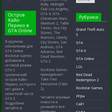
Bully, Midnight
Club Los Angeles,
GTA 4, GTA
Остров
Рубрики
Chinatown Wars,
Кайо-
Manhunt 2, Table
Перико в
Tennis, Vice City
Grand Theft Auto
GTA Online
Stories, The
5
Warriors, Liberty
В крупном
City Stories, San
GTA
обновлении для
Andreas, GTA
GTA 6
GTA Online
Advance, Red
Rockstar Games
Dead Revolver,
GTA Online
добавили в
GTA 3.
сетевой режим
LOL
Rockstar Games
GTA 5
принадлежит
тропический
Red Dead
Take-Two
остров Кайо-
Redemption 2
Interactive (Take
Перико, которого
Rockstar Games
2).
нет даже в
сюжетной части
Игры
Читайте игровые
GTA 5.
новости и
Подробнее
Сайт
узнавайте всё
читайте в
первыми.
Софт