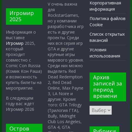
Корпоративная
V очень важна
информация
для
Игромир
RockstarGames,
2025
Политика файлов
но у компании
Cookie
разработчика игр
есть и другие
Информация о
Список открытых
проекты. Среди
выставке
вакансий
них вся серия игр
Игромир
2025,
GTA и другие
который
Условия
крупные игры
проходит
использования
мирового уровня.
совместно с
Среди них можно
Comic Con Russia
выделить Red
(Комик Кон Раша)
Архив
Dead Redemption
и возможность
2, Red Dead
купить билеты на
записей за
Online, Max Payne
мероприятие.
период
3, LA Noire и
времени
В следующем
другие. Кроме
году вас ждёт
того: GTA Trilogy
Игромир 2026
(Трилогия ГТА),
Bully, Midnight
Club Los Angeles,
GTA 4, GTA
Остров
Рубрики