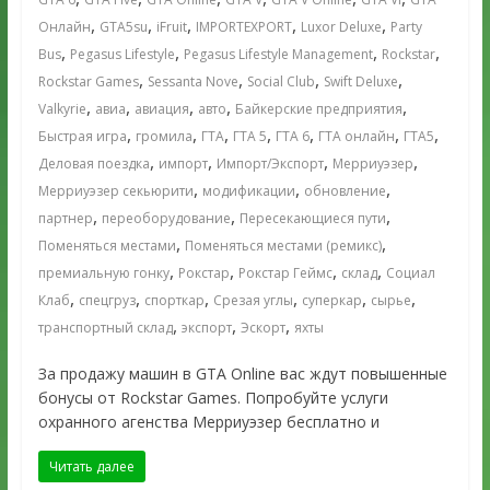
,
,
,
,
,
Онлайн
GTA5su
iFruit
IMPORTEXPORT
Luxor Deluxe
Party
,
,
,
,
Bus
Pegasus Lifestyle
Pegasus Lifestyle Management
Rockstar
,
,
,
,
Rockstar Games
Sessanta Nove
Social Club
Swift Deluxe
,
,
,
,
,
Valkyrie
авиа
авиация
авто
Байкерские предприятия
,
,
,
,
,
,
,
Быстрая игра
громила
ГТА
ГТА 5
ГТА 6
ГТА онлайн
ГТА5
,
,
,
,
Деловая поездка
импорт
Импорт/Экспорт
Мерриуэзер
,
,
,
Мерриуэзер секьюрити
модификации
обновление
,
,
,
партнер
переоборудование
Пересекающиеся пути
,
,
Поменяться местами
Поменяться местами (ремикс)
,
,
,
,
премиальную гонку
Рокстар
Рокстар Геймс
склад
Социал
,
,
,
,
,
,
Клаб
спецгруз
спорткар
Срезая углы
суперкар
сырье
,
,
,
транспортный склад
экспорт
Эскорт
яхты
За продажу машин в GTA Online вас ждут повышенные
бонусы от Rockstar Games. Попробуйте услуги
охранного агенства Мерриуэзер бесплатно и
Читать далее