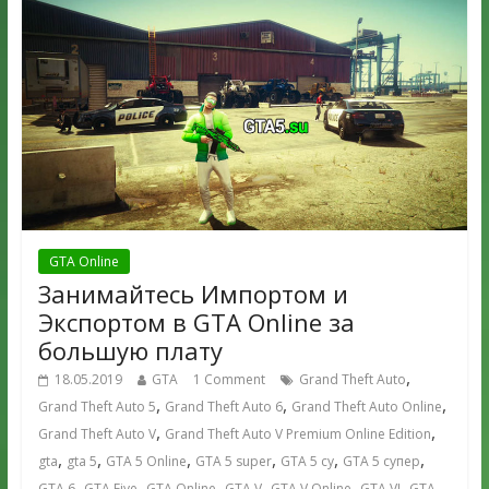
GTA Online
Занимайтесь Импортом и
Экспортом в GTA Online за
большую плату
,
18.05.2019
GTA
1 Comment
Grand Theft Auto
,
,
,
Grand Theft Auto 5
Grand Theft Auto 6
Grand Theft Auto Online
,
,
Grand Theft Auto V
Grand Theft Auto V Premium Online Edition
,
,
,
,
,
,
gta
gta 5
GTA 5 Online
GTA 5 super
GTA 5 су
GTA 5 супер
,
,
,
,
,
,
GTA 6
GTA Five
GTA Online
GTA V
GTA V Online
GTA VI
GTA