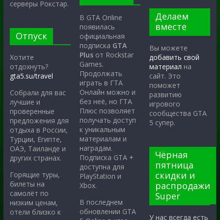
серверы Рокстар.
Делаем
В GTA Online
вместе
появилась
Отпуск
официальная
подписка
GTA
Вы можете
Plus
от Rockstar
Хотите
добавить свой
Games.
отдохнуть?
материал
на
Продолжать
gta5.su/travel
сайт. Это
играть в ГТА
поможет
Онлайн можно и
Собрали для вас
развитию
без неё, но ГТА
лучшие и
игрового
Плюс позволяет
проверенные
сообщества GTA
получать доступ
предложения для
5 супер.
к уникальным
отдыха в России,
материалам и
Турции, Египте,
наградам.
ОАЭ, Таиланде и
Чёрная
Подписка GTA +
других странах.
пятница
доступна для
скидки и
Горящие туры,
PlayStation и
билеты на
распродажи
Xbox.
самолёт по
Super
В последнем
низким ценам,
обновлении GTA
отели близко к
У нас всегда есть