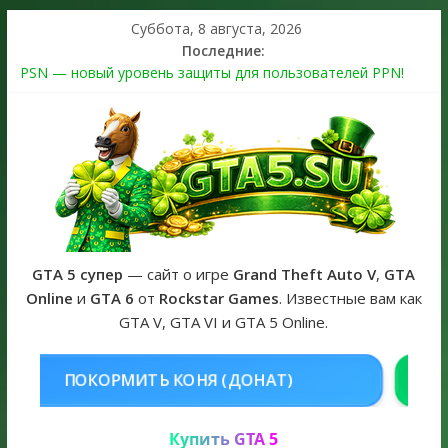
Суббота, 8 августа, 2026
Последние:
PSN — новый уровень защиты для пользователей PPN!
Теперь в каждой подписке
The Kortz Center Heist выйдет в GTA Online уже 14 июля
Регистрация в Rockstar Games Social Club ошибка #1.500.7:
как зарегистрировать аккаунт и войти без проблем в 2026
году
Получайте особые награды в GTA Online по программе
Fine Art Collector
GTA 6 официальная обложка игры и Предзаказ Grand Theft
Auto VI
GTA 5 супер
— сайт о игре
Grand Theft Auto V
,
GTA
Online
и
GTA 6
от
Rockstar Games
. Известные вам как
GTA V, GTA VI и GTA 5 Online.
НЯ (ДОНАТ)
КУПИТЬ GTA 5 ONL
Купить GTA 5