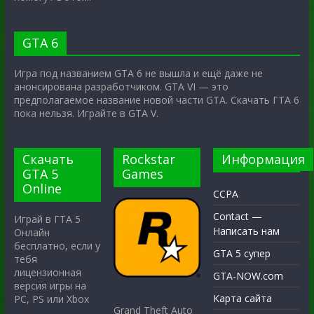
GTA 6
Игра под названием GTA 6 не вышла и ещё даже не
анонсирована разработчиком. GTA VI — это
предполагаемое название новой части GTA. Скачать ГТА 6
пока нельзя. Играйте в GTA V.
Скачать
Rockstar
Информация
GTA 5
Games
Online
CCPA
Contact —
Играй в ГТА 5
Написать нам
Онлайн
бесплатно, если у
GTA 5 супер
тебя
лицензионная
GTA-NOW.com
версия игры на
Карта сайта
PC, PS или Xbox
Grand Theft Auto