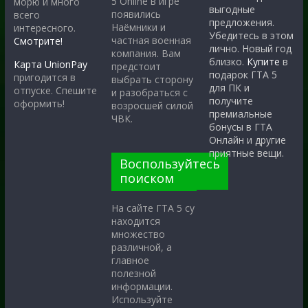
5 Online в игре
морю и много
выгодные
появились
всего
предложения.
Наёмники и
интересного.
Убедитесь в этом
частная военная
Смотрите!
лично. Новый год
компания. Вам
близко.
Купите
в
Карта UnionPay
предстоит
подарок ГТА 5
пригодится в
выбрать сторону
для ПК и
отпуске. Спешите
и разобраться с
получите
оформить!
возросшей силой
премиальные
ЧВК.
бонусы в ГТА
Онлайн и другие
приятные вещи.
Воспользуйтесь
поиском
На сайте ГТА 5 су
находится
множество
различной, а
главное
полезной
информации.
Используйте