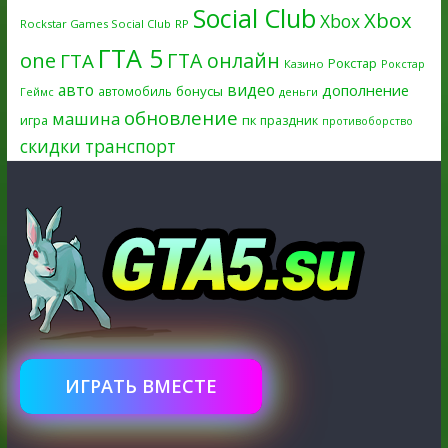
Social Club
Xbox
Xbox
Rockstar Games Social Club
RP
ГТА 5
one
ГТА онлайн
ГТА
Рокстар
Казино
Рокстар
авто
видео
дополнение
бонусы
автомобиль
Геймс
деньги
обновление
машина
игра
пк
праздник
противоборство
скидки
транспорт
ИГРАТЬ ВМЕСТЕ