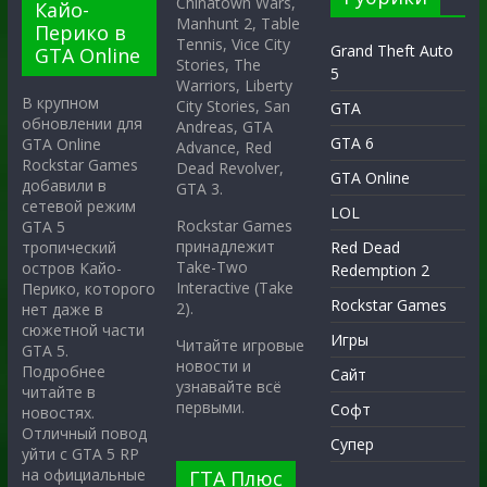
Chinatown Wars,
Кайо-
Manhunt 2, Table
Перико в
Tennis, Vice City
Grand Theft Auto
GTA Online
Stories, The
5
Warriors, Liberty
В крупном
City Stories, San
GTA
обновлении для
Andreas, GTA
GTA 6
GTA Online
Advance, Red
Rockstar Games
Dead Revolver,
GTA Online
добавили в
GTA 3.
сетевой режим
LOL
Rockstar Games
GTA 5
принадлежит
тропический
Red Dead
Take-Two
остров Кайо-
Redemption 2
Interactive (Take
Перико, которого
Rockstar Games
2).
нет даже в
сюжетной части
Игры
Читайте игровые
GTA 5.
новости и
Подробнее
Сайт
узнавайте всё
читайте в
первыми.
Софт
новостях.
Отличный повод
Супер
уйти с GTA 5 RP
на официальные
ГТА Плюс