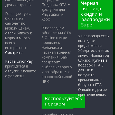
Чёрная
Подписка GTA +
других странах.
пятница
доступна для
скидки и
Горящие туры,
PlayStation и
билеты на
распродажи
Xbox.
самолёт по
Super
В последнем
низким ценам,
обновлении GTA
отели близко к
У нас всегда есть
5 Online в игре
морю и много
выгодные
появились
всего
предложения.
Наёмники и
интересного.
Убедитесь в этом
частная военная
Смотрите!
лично. Новый год
компания. Вам
близко.
Купите
в
Карта UnionPay
предстоит
подарок ГТА 5
пригодится в
выбрать сторону
для ПК и
отпуске. Спешите
и разобраться с
получите
оформить!
возросшей силой
премиальные
ЧВК.
бонусы в ГТА
Онлайн и другие
приятные вещи.
Воспользуйтесь
поиском
На сайте ГТА 5 су