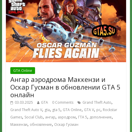
GTA Online
Ангар аэродрома Маккензи и
Оскар Гусман в обновлении GTA 5
онлайн
,
03.03.2025
GTA
0 Comments
Grand Theft Auto
,
,
,
,
,
,
Grand Theft Auto V
gta
gta 5
GTA Online
GTA V
pc
Rockstar
,
,
,
,
,
,
Games
Social Club
ангар
аэродром
ГТА 5
дополнение
,
,
Маккензи
обновление
Оскар Гусман