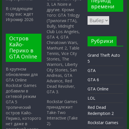
период
3, LA Noire и
времени
В следующем
другие. Кроме
году вас ждёт
того: GTA Trilogy
Игромир 2026
(Трилогия ГТА),
Bully, Midnight
Club Los Angeles,
GTA 4, GTA
Остров
Рубрики
Chinatown Wars,
Кайо-
Manhunt 2, Table
Перико в
Tennis, Vice City
Grand Theft Auto
GTA Online
Stories, The
5
Warriors, Liberty
В крупном
City Stories, San
GTA
обновлении для
Andreas, GTA
GTA 6
GTA Online
Advance, Red
Rockstar Games
Dead Revolver,
GTA Online
добавили в
GTA 3.
сетевой режим
LOL
Rockstar Games
GTA 5
принадлежит
тропический
Red Dead
Take-Two
остров Кайо-
Redemption 2
Interactive (Take
Перико, которого
Rockstar Games
2).
нет даже в