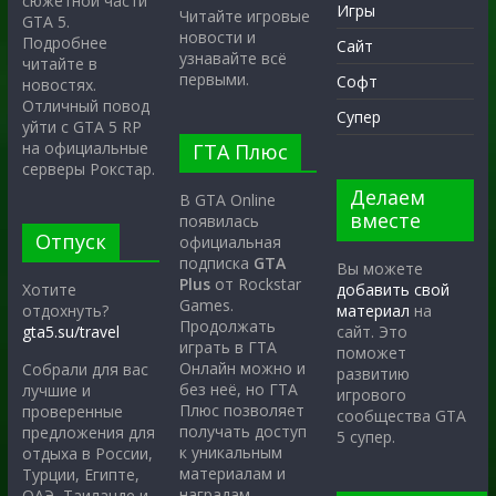
сюжетной части
Игры
Читайте игровые
GTA 5.
новости и
Подробнее
Сайт
узнавайте всё
читайте в
первыми.
Софт
новостях.
Отличный повод
Супер
уйти с GTA 5 RP
на официальные
ГТА Плюс
серверы Рокстар.
Делаем
В GTA Online
вместе
появилась
Отпуск
официальная
подписка
GTA
Вы можете
Plus
от Rockstar
Хотите
добавить свой
Games.
отдохнуть?
материал
на
Продолжать
gta5.su/travel
сайт. Это
играть в ГТА
поможет
Онлайн можно и
Собрали для вас
развитию
без неё, но ГТА
лучшие и
игрового
Плюс позволяет
проверенные
сообщества GTA
получать доступ
предложения для
5 супер.
к уникальным
отдыха в России,
материалам и
Турции, Египте,
наградам.
ОАЭ, Таиланде и