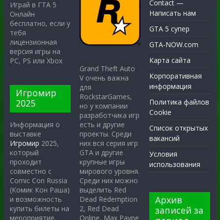
Contact —
Играй в ГТА 5
Написать нам
Онлайн
бесплатно, если у
GTA 5 супер
тебя
лицензионная
GTA-NOW.com
версия игры на
Карта сайта
PC, PS или Xbox
Grand Theft Auto
Корпоративная
V очень важна
информация
для
Игромир
RockstarGames,
2025
Политика файлов
но у компании
Cookie
разработчика игр
есть и другие
Информация о
Список открытых
проекты. Среди
выставке
вакансий
них вся серия игр
Игромир
2025,
GTA и другие
который
Условия
крупные игры
проходит
использования
мирового уровня.
совместно с
Среди них можно
Comic Con Russia
выделить Red
(Комик Кон Раша)
Архив
Dead Redemption
и возможность
2, Red Dead
купить билеты на
записей за
Online, Max Payne
мероприятие.