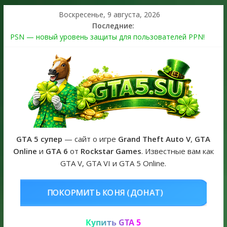
Воскресенье, 9 августа, 2026
Последние:
PSN — новый уровень защиты для пользователей PPN!
Теперь в каждой подписке
The Kortz Center Heist выйдет в GTA Online уже 14 июля
Регистрация в Rockstar Games Social Club ошибка #1.500.7:
как зарегистрировать аккаунт и войти без проблем в 2026
году
Получайте особые награды в GTA Online по программе
Fine Art Collector
GTA 6 официальная обложка игры и Предзаказ Grand Theft
Auto VI
GTA 5 супер
— сайт о игре
Grand Theft Auto V
,
GTA
Online
и
GTA 6
от
Rockstar Games
. Известные вам как
GTA V, GTA VI и GTA 5 Online.
ОНЯ (ДОНАТ)
КУПИТЬ GTA 5 ONL
Купить GTA 5