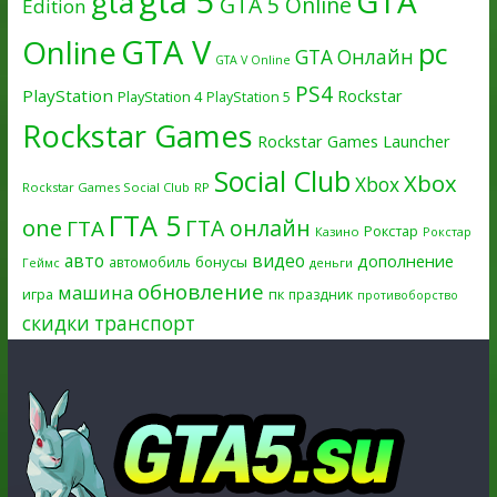
gta 5
GTA
gta
GTA 5 Online
Edition
GTA V
Online
pc
GTA Онлайн
GTA V Online
PS4
PlayStation
Rockstar
PlayStation 4
PlayStation 5
Rockstar Games
Rockstar Games Launcher
Social Club
Xbox
Xbox
Rockstar Games Social Club
RP
ГТА 5
one
ГТА онлайн
ГТА
Рокстар
Казино
Рокстар
авто
видео
дополнение
бонусы
автомобиль
Геймс
деньги
обновление
машина
игра
пк
праздник
противоборство
скидки
транспорт