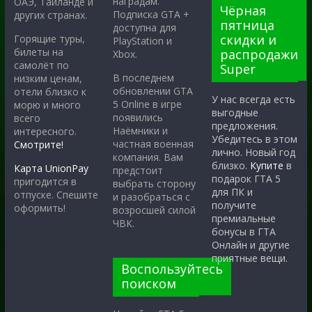
наградам.
ОАЭ, Таиланде и
Чёрная
Подписка GTA +
других странах.
пятница
доступна для
скидки и
Горящие туры,
PlayStation и
билеты на
распродажи
Xbox.
самолёт по
Super
В последнем
низким ценам,
обновлении GTA
отели близко к
У нас всегда есть
5 Online в игре
морю и много
выгодные
появились
всего
предложения.
Наёмники и
интересного.
Убедитесь в этом
частная военная
Смотрите!
лично. Новый год
компания. Вам
близко.
Купите
в
Карта UnionPay
предстоит
подарок ГТА 5
пригодится в
выбрать сторону
для ПК и
отпуске. Спешите
и разобраться с
получите
оформить!
возросшей силой
премиальные
ЧВК.
бонусы в ГТА
Онлайн и другие
приятные вещи.
Воспользуйтесь
поиском