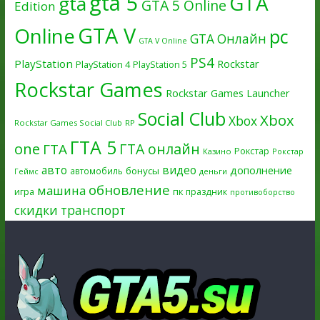
gta 5
GTA
gta
GTA 5 Online
Edition
GTA V
Online
pc
GTA Онлайн
GTA V Online
PS4
PlayStation
Rockstar
PlayStation 4
PlayStation 5
Rockstar Games
Rockstar Games Launcher
Social Club
Xbox
Xbox
Rockstar Games Social Club
RP
ГТА 5
one
ГТА онлайн
ГТА
Рокстар
Казино
Рокстар
авто
видео
дополнение
бонусы
автомобиль
Геймс
деньги
обновление
машина
игра
пк
праздник
противоборство
скидки
транспорт