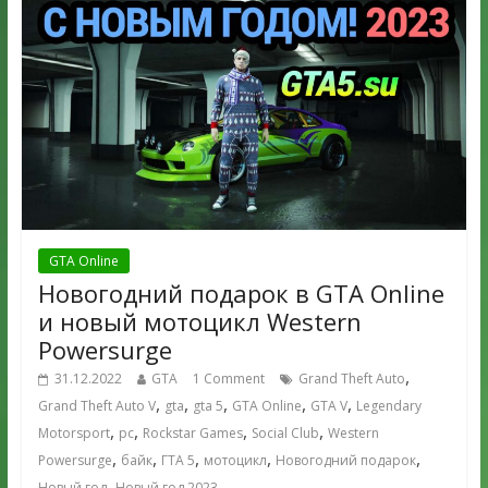
GTA Online
Новогодний подарок в GTA Online
и новый мотоцикл Western
Powersurge
,
31.12.2022
GTA
1 Comment
Grand Theft Auto
,
,
,
,
,
Grand Theft Auto V
gta
gta 5
GTA Online
GTA V
Legendary
,
,
,
,
Motorsport
pc
Rockstar Games
Social Club
Western
,
,
,
,
,
Powersurge
байк
ГТА 5
мотоцикл
Новогодний подарок
,
Новый год
Новый год 2023