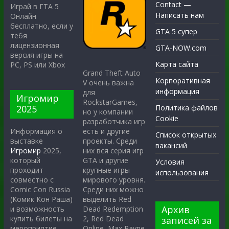
Contact —
Играй в ГТА 5
Написать нам
Онлайн
бесплатно, если у
GTA 5 супер
тебя
лицензионная
GTA-NOW.com
версия игры на
Карта сайта
PC, PS или Xbox
Grand Theft Auto
Корпоративная
V очень важна
информация
для
Игромир
RockstarGames,
2025
Политика файлов
но у компании
Cookie
разработчика игр
есть и другие
Информация о
Список открытых
проекты. Среди
выставке
вакансий
них вся серия игр
Игромир
2025,
GTA и другие
который
Условия
крупные игры
проходит
использования
мирового уровня.
совместно с
Среди них можно
Comic Con Russia
выделить Red
(Комик Кон Раша)
Архив
Dead Redemption
и возможность
2, Red Dead
купить билеты на
записей за
Online, Max Payne
мероприятие.