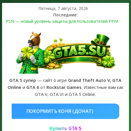
Пятница, 7 августа, 2026
Последние:
PSN — новый уровень защиты для пользователей PPN!
Теперь в каждой подписке
The Kortz Center Heist выйдет в GTA Online уже 14 июля
Регистрация в Rockstar Games Social Club ошибка #1.500.7:
как зарегистрировать аккаунт и войти без проблем в 2026
году
Получайте особые награды в GTA Online по программе
Fine Art Collector
GTA 6 официальная обложка игры и Предзаказ Grand Theft
Auto VI
GTA 5 супер
— сайт о игре
Grand Theft Auto V
,
GTA
Online
и
GTA 6
от
Rockstar Games
. Известные вам как
GTA V, GTA VI и GTA 5 Online.
ОНЯ (ДОНАТ)
КУПИТЬ GTA 5 ONL
Купить GTA 5