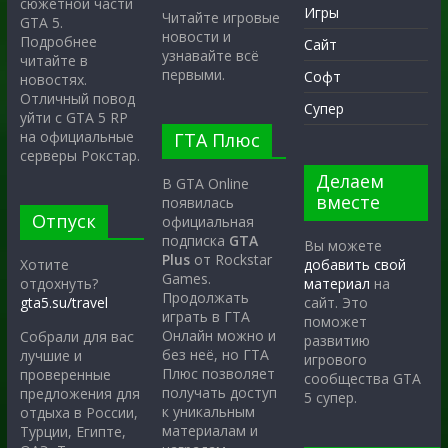
сюжетной части
Игры
Читайте игровые
GTA 5.
новости и
Подробнее
Сайт
узнавайте всё
читайте в
первыми.
Софт
новостях.
Отличный повод
Супер
уйти с GTA 5 RP
на официальные
ГТА Плюс
серверы Рокстар.
Делаем
В GTA Online
вместе
появилась
Отпуск
официальная
подписка
GTA
Вы можете
Plus
от Rockstar
Хотите
добавить свой
Games.
отдохнуть?
материал
на
Продолжать
gta5.su/travel
сайт. Это
играть в ГТА
поможет
Онлайн можно и
Собрали для вас
развитию
без неё, но ГТА
лучшие и
игрового
Плюс позволяет
проверенные
сообщества GTA
получать доступ
предложения для
5 супер.
к уникальным
отдыха в России,
материалам и
Турции, Египте,