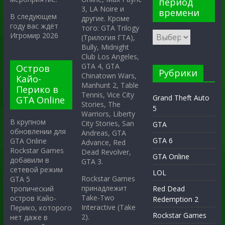
период
3, LA Noire и
времени
В следующем
другие. Кроме
году вас ждёт
того: GTA Trilogy
Игромир 2026
(Трилогия ГТА),
Bully, Midnight
Club Los Angeles,
GTA 4, GTA
Остров
Рубрики
Chinatown Wars,
Кайо-
Manhunt 2, Table
Перико в
Tennis, Vice City
Grand Theft Auto
GTA Online
Stories, The
5
Warriors, Liberty
В крупном
City Stories, San
GTA
обновлении для
Andreas, GTA
GTA 6
GTA Online
Advance, Red
Rockstar Games
Dead Revolver,
GTA Online
добавили в
GTA 3.
сетевой режим
LOL
Rockstar Games
GTA 5
принадлежит
тропический
Red Dead
Take-Two
остров Кайо-
Redemption 2
Interactive (Take
Перико, которого
Rockstar Games
2).
нет даже в