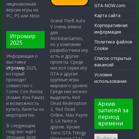
лицензионная
GTA-NOW.com
версия игры на
Карта сайта
PC, PS или Xbox
Grand Theft Auto
Корпоративная
V очень важна
информация
для
Игромир
RockstarGames,
2025
Политика файлов
но у компании
Cookie
разработчика игр
есть и другие
Информация о
Список открытых
проекты. Среди
выставке
вакансий
них вся серия игр
Игромир
2025,
GTA и другие
который
Условия
крупные игры
проходит
использования
мирового уровня.
совместно с
Среди них можно
Comic Con Russia
выделить Red
(Комик Кон Раша)
Архив
Dead Redemption
и возможность
2, Red Dead
купить билеты на
записей за
Online, Max Payne
мероприятие.
период
3, LA Noire и
времени
В следующем
другие. Кроме
году вас ждёт
того: GTA Trilogy
Игромир 2026
(Трилогия ГТА),