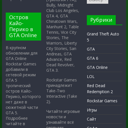
Bully, Midnight
Club Los Angeles,
GTA 4, GTA
Остров
Рубрики
Chinatown Wars,
Кайо-
Manhunt 2, Table
Перико в
Tennis, Vice City
Grand Theft Auto
GTA Online
Stories, The
5
Warriors, Liberty
В крупном
City Stories, San
GTA
обновлении для
Andreas, GTA
GTA 6
GTA Online
Advance, Red
Rockstar Games
Dead Revolver,
GTA Online
добавили в
GTA 3.
сетевой режим
LOL
Rockstar Games
GTA 5
принадлежит
тропический
Red Dead
Take-Two
остров Кайо-
Redemption 2
Interactive (Take
Перико, которого
Rockstar Games
2).
нет даже в
сюжетной части
Игры
Читайте игровые
GTA 5.
новости и
Подробнее
Сайт
узнавайте всё
читайте в
первыми.