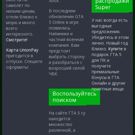
распродажи
Xbox.
самолёт по
Super
В последнем
низким ценам,
обновлении GTA
отели близко к
У нас всегда есть
5 Online в игре
морю и много
выгодные
появились
всего
предложения.
Наёмники и
интересного.
Убедитесь в этом
частная военная
Смотрите!
лично. Новый год
компания. Вам
близко.
Купите
в
Карта UnionPay
предстоит
подарок ГТА 5
пригодится в
выбрать сторону
для ПК и
отпуске. Спешите
и разобраться с
получите
оформить!
возросшей силой
премиальные
ЧВК.
бонусы в ГТА
Онлайн и другие
приятные вещи.
Воспользуйтесь
поиском
На сайте ГТА 5 су
находится
множество
различной, а