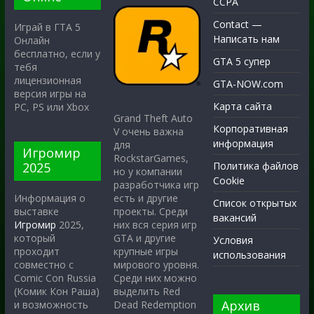
CCPA
Contact —
Играй в ГТА 5
Написать нам
Онлайн
бесплатно, если у
GTA 5 супер
тебя
лицензионная
GTA-NOW.com
версия игры на
Карта сайта
PC, PS или Xbox
Grand Theft Auto
Корпоративная
V очень важна
информация
для
Игромир
RockstarGames,
2025
Политика файлов
но у компании
Cookie
разработчика игр
есть и другие
Информация о
Список открытых
проекты. Среди
выставке
вакансий
них вся серия игр
Игромир
2025,
GTA и другие
который
Условия
крупные игры
проходит
использования
мирового уровня.
совместно с
Среди них можно
Comic Con Russia
выделить Red
(Комик Кон Раша)
Архив
Dead Redemption
и возможность