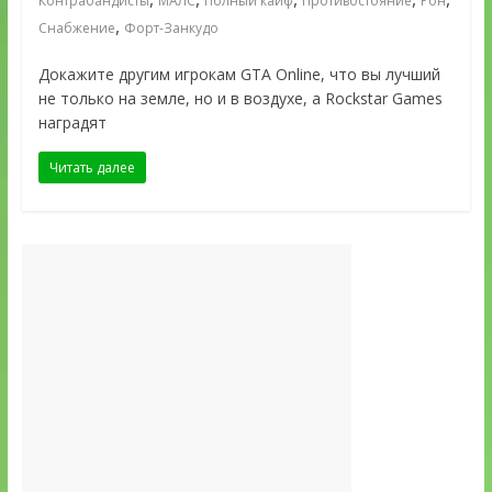
Контрабандисты
МАЛС
Полный кайф
Противостояние
Рон
,
Снабжение
Форт-Занкудо
Докажите другим игрокам GTA Online, что вы лучший
не только на земле, но и в воздухе, а Rockstar Games
наградят
Читать далее