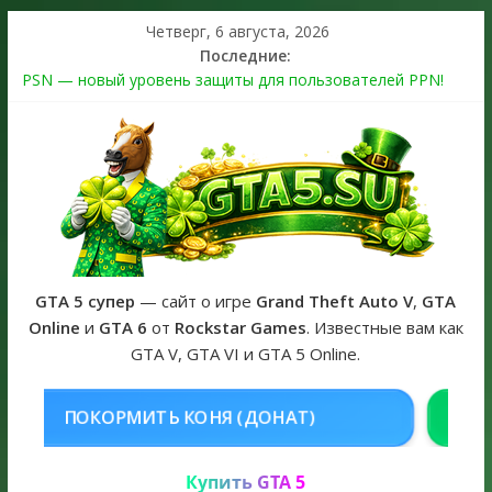
Четверг, 6 августа, 2026
Последние:
PSN — новый уровень защиты для пользователей PPN!
Теперь в каждой подписке
The Kortz Center Heist выйдет в GTA Online уже 14 июля
Регистрация в Rockstar Games Social Club ошибка #1.500.7:
как зарегистрировать аккаунт и войти без проблем в 2026
году
Получайте особые награды в GTA Online по программе
Fine Art Collector
GTA 6 официальная обложка игры и Предзаказ Grand Theft
Auto VI
GTA 5 супер
— сайт о игре
Grand Theft Auto V
,
GTA
Online
и
GTA 6
от
Rockstar Games
. Известные вам как
GTA V, GTA VI и GTA 5 Online.
НЯ (ДОНАТ)
КУПИТЬ GTA 5 ONLI
Купить GTA 5