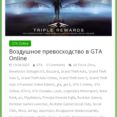
GTA Online
Воздушное превосходство в GTA
Online
,
19.04.2020
GTA
0 Comments
Air Force Zero
,
,
,
Benefactor Schlagen GT
Buzzard
Grand Theft Auto
Grand Theft
,
,
,
Auto 5
Grand Theft Auto Online
Grand Theft Auto V
Grand Theft
,
,
,
,
Auto V Premium Online Edition
gta
gta 5
GTA 5 Online
GTA
,
,
,
,
,
Online
GTA V
GTA Онлайн
Lazer
Legendary Motorsport
Maze
,
,
,
,
,
Bank
pc
PlayStation
Principe Deveste Eight
Rockstar Games
,
,
Rockstar Games Launcher
Rockstar Games Social Club
Social
,
,
,
,
,
Club
Xbox
ангар
аэропорт
Воздушное превосходство
,
,
,
,
,