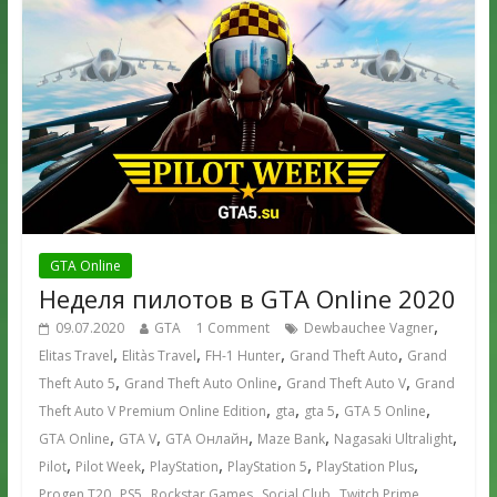
GTA Online
Неделя пилотов в GTA Online 2020
,
09.07.2020
GTA
1 Comment
Dewbauchee Vagner
,
,
,
,
Elitas Travel
Elitàs Travel
FH-1 Hunter
Grand Theft Auto
Grand
,
,
,
Theft Auto 5
Grand Theft Auto Online
Grand Theft Auto V
Grand
,
,
,
,
Theft Auto V Premium Online Edition
gta
gta 5
GTA 5 Online
,
,
,
,
,
GTA Online
GTA V
GTA Онлайн
Maze Bank
Nagasaki Ultralight
,
,
,
,
,
Pilot
Pilot Week
PlayStation
PlayStation 5
PlayStation Plus
,
,
,
,
,
Progen T20
PS5
Rockstar Games
Social Club
Twitch Prime