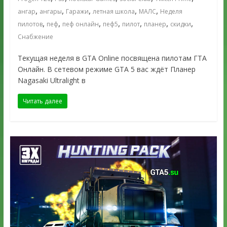
,
,
,
,
,
ангар
ангары
Гаражи
летная школа
МАЛС
Неделя
,
,
,
,
,
,
,
пилотов
пеф
пеф онлайн
пеф5
пилот
планер
скидки
Снабжение
Текущая неделя в GTA Online посвящена пилотам ГТА
Онлайн. В сетевом режиме GTA 5 вас ждёт Планер
Nagasaki Ultralight в
Читать далее