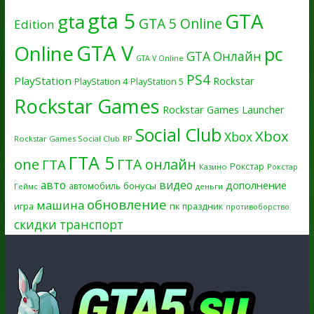
gta 5
GTA
gta
GTA 5 Online
Edition
GTA V
Online
pc
GTA Онлайн
GTA V Online
PS4
PlayStation
Rockstar
PlayStation 4
PlayStation 5
Rockstar Games
Rockstar Games Launcher
Social Club
Xbox
Xbox
Rockstar Games Social Club
RP
ГТА 5
one
ГТА онлайн
ГТА
Рокстар
Казино
Рокстар
авто
видео
дополнение
бонусы
автомобиль
Геймс
деньги
обновление
машина
игра
пк
праздник
противоборство
скидки
транспорт