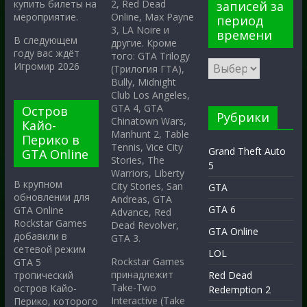
2, Red Dead
купить билеты на
записей за
Online, Max Payne
мероприятие.
период
3, LA Noire и
времени
В следующем
другие. Кроме
году вас ждёт
того: GTA Trilogy
Игромир 2026
(Трилогия ГТА),
Bully, Midnight
Club Los Angeles,
GTA 4, GTA
Остров
Рубрики
Chinatown Wars,
Кайо-
Manhunt 2, Table
Перико в
Tennis, Vice City
Grand Theft Auto
GTA Online
Stories, The
5
Warriors, Liberty
В крупном
City Stories, San
GTA
обновлении для
Andreas, GTA
GTA 6
GTA Online
Advance, Red
Rockstar Games
Dead Revolver,
GTA Online
добавили в
GTA 3.
сетевой режим
LOL
Rockstar Games
GTA 5
принадлежит
тропический
Red Dead
Take-Two
остров Кайо-
Redemption 2
Interactive (Take
Перико, которого