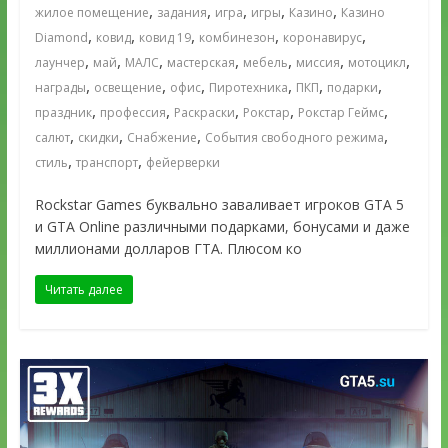
,
,
,
,
,
жилое помещение
задания
игра
игры
Казино
Казино
,
,
,
,
,
Diamond
ковид
ковид 19
комбинезон
коронавирус
,
,
,
,
,
,
,
лаунчер
май
МАЛС
мастерская
мебель
миссия
мотоцикл
,
,
,
,
,
,
награды
освещение
офис
Пиротехника
ПКП
подарки
,
,
,
,
,
праздник
профессия
Раскраски
Рокстар
Рокстар Геймс
,
,
,
,
салют
скидки
Снабжение
События свободного режима
,
,
стиль
транспорт
фейерверки
Rockstar Games буквально заваливает игроков GTA 5
и GTA Online различными подарками, бонусами и даже
миллионами долларов ГТА. Плюсом ко
Читать далее