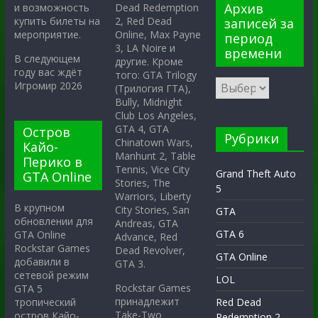
Архив
Dead Redemption
и возможность
2, Red Dead
купить билеты на
записей за
Online, Max Payne
мероприятие.
период
3, LA Noire и
времени
В следующем
другие. Кроме
году вас ждёт
того: GTA Trilogy
Игромир 2026
(Трилогия ГТА),
Bully, Midnight
Club Los Angeles,
GTA 4, GTA
Остров
Рубрики
Chinatown Wars,
Кайо-
Manhunt 2, Table
Перико в
Tennis, Vice City
Grand Theft Auto
GTA Online
Stories, The
5
Warriors, Liberty
В крупном
City Stories, San
GTA
обновлении для
Andreas, GTA
GTA 6
GTA Online
Advance, Red
Rockstar Games
Dead Revolver,
GTA Online
добавили в
GTA 3.
сетевой режим
LOL
Rockstar Games
GTA 5
принадлежит
тропический
Red Dead
Take-Two
остров Кайо-
Redemption 2