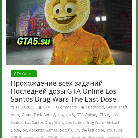
GTA Online
Прохождение всех заданий
Последней дозы GTA Online Los
Santos Drug Wars The Last Dose
,
17.03.2023
GTA
0 Comments
FriedMind
Grand Theft
,
,
,
,
,
,
Auto
Grand Theft Auto V
gta
gta 5
GTA Online
GTA V
Los
,
,
Santos
Los Santos Drug Wars
Los Santos Drug Wars The Last
,
,
,
,
,
,
Dose
pc
Rockstar Games
Social Club
the last dose
YouTube
,
,
,
,
,
,
,
,
БДКД
видео
гайд
ГТА 5
Дакс
задания
Лучадора
миссии