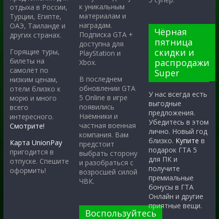
к уникальным
отдыха в России,
материалам и
Турции, Египте,
наградам.
ОАЭ, Таиланде и
Чёрная
Подписка GTA +
других странах.
пятница
доступна для
скидки и
Горящие туры,
PlayStation и
билеты на
распродажи
Xbox.
самолёт по
Super
В последнем
низким ценам,
обновлении GTA
отели близко к
У нас всегда есть
5 Online в игре
морю и много
выгодные
появились
всего
предложения.
Наёмники и
интересного.
Убедитесь в этом
частная военная
Смотрите!
лично. Новый год
компания. Вам
близко.
Купите
в
Карта UnionPay
предстоит
подарок ГТА 5
пригодится в
выбрать сторону
для ПК и
отпуске. Спешите
и разобраться с
получите
оформить!
возросшей силой
премиальные
ЧВК.
бонусы в ГТА
Онлайн и другие
приятные вещи.
Воспользуйтесь