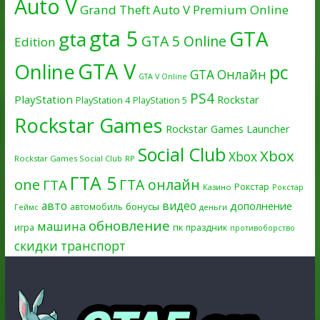
Auto V
Grand Theft Auto V Premium Online
gta 5
GTA
gta
GTA 5 Online
Edition
GTA V
Online
pc
GTA Онлайн
GTA V Online
PS4
PlayStation
Rockstar
PlayStation 4
PlayStation 5
Rockstar Games
Rockstar Games Launcher
Social Club
Xbox
Xbox
Rockstar Games Social Club
RP
ГТА 5
one
ГТА онлайн
ГТА
Рокстар
Казино
Рокстар
авто
видео
дополнение
бонусы
автомобиль
Геймс
деньги
обновление
машина
игра
пк
праздник
противоборство
скидки
транспорт