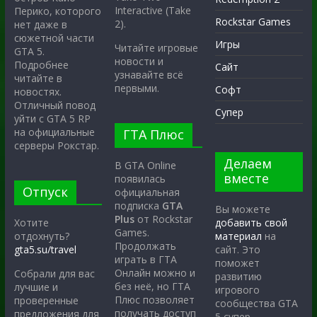
Interactive (Take
Перико, которого
Rockstar Games
2).
нет даже в
сюжетной части
Игры
Читайте игровые
GTA 5.
новости и
Подробнее
Сайт
узнавайте всё
читайте в
первыми.
Софт
новостях.
Отличный повод
Супер
уйти с GTA 5 RP
на официальные
ГТА Плюс
серверы Рокстар.
Делаем
В GTA Online
вместе
появилась
Отпуск
официальная
подписка
GTA
Вы можете
Plus
от Rockstar
Хотите
добавить свой
Games.
отдохнуть?
материал
на
Продолжать
gta5.su/travel
сайт. Это
играть в ГТА
поможет
Онлайн можно и
Собрали для вас
развитию
без неё, но ГТА
лучшие и
игрового
Плюс позволяет
проверенные
сообщества GTA
получать доступ
предложения для
5 супер.