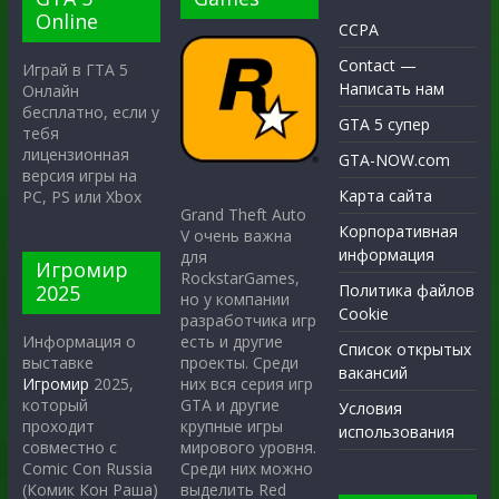
Online
CCPA
Contact —
Играй в ГТА 5
Написать нам
Онлайн
бесплатно, если у
GTA 5 супер
тебя
лицензионная
GTA-NOW.com
версия игры на
Карта сайта
PC, PS или Xbox
Grand Theft Auto
Корпоративная
V очень важна
информация
для
Игромир
RockstarGames,
2025
Политика файлов
но у компании
Cookie
разработчика игр
есть и другие
Информация о
Список открытых
проекты. Среди
выставке
вакансий
них вся серия игр
Игромир
2025,
GTA и другие
который
Условия
крупные игры
проходит
использования
мирового уровня.
совместно с
Среди них можно
Comic Con Russia
выделить Red
(Комик Кон Раша)