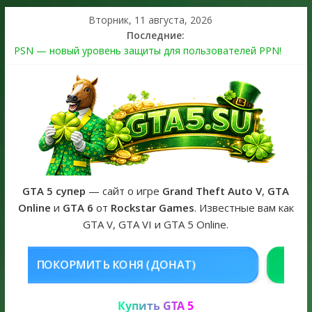
Вторник, 11 августа, 2026
Последние:
PSN — новый уровень защиты для пользователей PPN!
Теперь в каждой подписке
The Kortz Center Heist выйдет в GTA Online уже 14 июля
Регистрация в Rockstar Games Social Club ошибка #1.500.7:
как зарегистрировать аккаунт и войти без проблем в 2026
году
Получайте особые награды в GTA Online по программе
Fine Art Collector
GTA 6 официальная обложка игры и Предзаказ Grand Theft
Auto VI
GTA 5 супер
— сайт о игре
Grand Theft Auto V
,
GTA
Online
и
GTA 6
от
Rockstar Games
. Известные вам как
GTA V, GTA VI и GTA 5 Online.
НЯ (ДОНАТ)
КУПИТЬ GTA 5 ONLI
Купить GTA 5