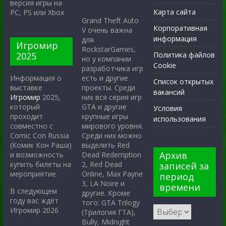
версия игры на
Карта сайта
PC, PS или Xbox
Grand Theft Auto
Корпоративная
V очень важна
информация
для
Игромир
RockstarGames,
2025
Политика файлов
но у компании
Cookie
разработчика игр
есть и другие
Информация о
Список открытых
проекты. Среди
выставке
вакансий
них вся серия игр
Игромир
2025,
GTA и другие
который
Условия
крупные игры
проходит
использования
мирового уровня.
совместно с
Среди них можно
Comic Con Russia
выделить Red
(Комик Кон Раша)
Архив
Dead Redemption
и возможность
2, Red Dead
купить билеты на
записей за
Online, Max Payne
мероприятие.
период
3, LA Noire и
времени
В следующем
другие. Кроме
году вас ждёт
того: GTA Trilogy
Игромир 2026
(Трилогия ГТА),
Bully, Midnight