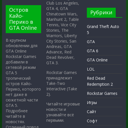
Club Los Angeles,
GTA 4, GTA
Остров
Рубрики
Chinatown Wars,
Кайо-
Manhunt 2, Table
Перико в
Tennis, Vice City
Grand Theft Auto
GTA Online
Stories, The
5
Warriors, Liberty
В крупном
City Stories, San
GTA
обновлении для
Andreas, GTA
GTA 6
GTA Online
Advance, Red
Rockstar Games
Dead Revolver,
GTA Online
добавили в
GTA 3.
сетевой режим
LOL
Rockstar Games
GTA 5
принадлежит
тропический
Red Dead
Take-Two
остров Кайо-
Redemption 2
Interactive (Take
Перико, которого
Rockstar Games
2).
нет даже в
сюжетной части
Игры
Читайте игровые
GTA 5.
новости и
Подробнее
Сайт
узнавайте всё
читайте в
первыми.
Софт
новостях.
Отличный повод