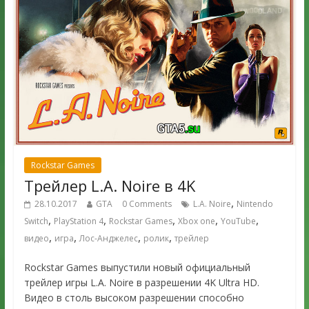
Rockstar Games
Трейлер L.A. Noire в 4K
,
28.10.2017
GTA
0 Comments
L.A. Noire
Nintendo
,
,
,
,
,
Switch
PlayStation 4
Rockstar Games
Xbox one
YouTube
,
,
,
,
видео
игра
Лос-Анджелес
ролик
трейлер
Rockstar Games выпустили новый официальный
трейлер игры L.A. Noire в разрешении 4K Ultra HD.
Видео в столь высоком разрешении способно