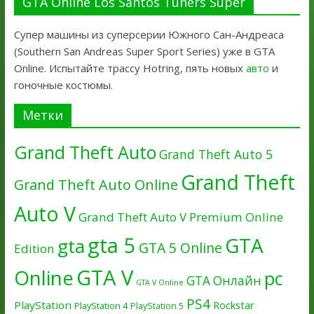
GTA Online Los Santos Tuners Super
Супер машины из суперсерии Южного Сан-Андреаса
(Southern San Andreas Super Sport Series) уже в GTA
Online. Испытайте трассу Hotring, пять новых
авто
и
гоночные костюмы.
Метки
Grand Theft Auto
Grand Theft Auto 5
Grand Theft
Grand Theft Auto Online
Auto V
Grand Theft Auto V Premium Online
gta 5
GTA
gta
GTA 5 Online
Edition
GTA V
Online
pc
GTA Онлайн
GTA V Online
PS4
PlayStation
Rockstar
PlayStation 4
PlayStation 5