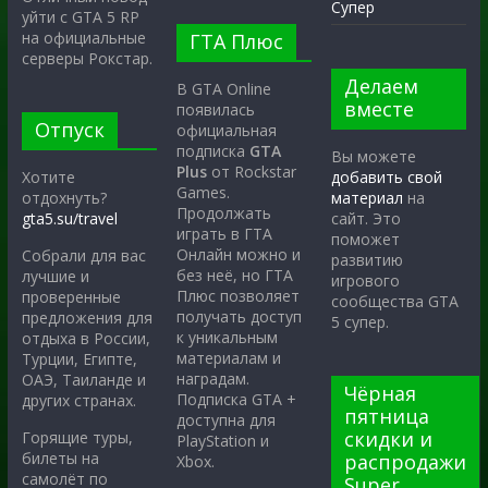
Супер
уйти с GTA 5 RP
на официальные
ГТА Плюс
серверы Рокстар.
Делаем
В GTA Online
вместе
появилась
Отпуск
официальная
подписка
GTA
Вы можете
Plus
от Rockstar
Хотите
добавить свой
Games.
отдохнуть?
материал
на
Продолжать
gta5.su/travel
сайт. Это
играть в ГТА
поможет
Онлайн можно и
Собрали для вас
развитию
без неё, но ГТА
лучшие и
игрового
Плюс позволяет
проверенные
сообщества GTA
получать доступ
предложения для
5 супер.
к уникальным
отдыха в России,
материалам и
Турции, Египте,
наградам.
ОАЭ, Таиланде и
Чёрная
Подписка GTA +
других странах.
пятница
доступна для
скидки и
Горящие туры,
PlayStation и
билеты на
распродажи
Xbox.
самолёт по
Super