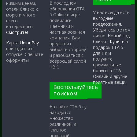
В последнем
низким ценам,
обновлении GTA
отели близко к
У нас всегда есть
5 Online в игре
морю и много
выгодные
появились
всего
предложения.
Наёмники и
интересного.
Убедитесь в этом
частная военная
Смотрите!
лично. Новый год
компания. Вам
близко.
Купите
в
Карта UnionPay
предстоит
подарок ГТА 5
пригодится в
выбрать сторону
для ПК и
отпуске. Спешите
и разобраться с
получите
оформить!
возросшей силой
премиальные
ЧВК.
бонусы в ГТА
Онлайн и другие
приятные вещи.
Воспользуйтесь
поиском
На сайте ГТА 5 су
находится
множество
различной, а
главное
полезной