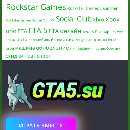
Rockstar Games
Rockstar Games Launcher
Social Club
Xbox
Xbox
Rockstar Games Social Club
RP
ГТА 5
one
ГТА онлайн
ГТА
Рокстар
Казино
Рокстар
авто
видео
дополнение
бонусы
автомобиль
Геймс
деньги
обновление
машина
игра
пк
праздник
противоборство
скидки
транспорт
ИГРАТЬ ВМЕСТЕ