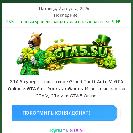
Пятница, 7 августа, 2026
Последние:
PSN — новый уровень защиты для пользователей PPN!
Теперь в каждой подписке
The Kortz Center Heist выйдет в GTA Online уже 14 июля
Регистрация в Rockstar Games Social Club ошибка #1.500.7:
как зарегистрировать аккаунт и войти без проблем в 2026
году
Получайте особые награды в GTA Online по программе
Fine Art Collector
GTA 6 официальная обложка игры и Предзаказ Grand Theft
Auto VI
GTA 5 супер
— сайт о игре
Grand Theft Auto V
,
GTA
Online
и
GTA 6
от
Rockstar Games
. Известные вам как
GTA V, GTA VI и GTA 5 Online.
ОНЯ (ДОНАТ)
КУПИТЬ GTA 5 ONL
Купить GTA 5