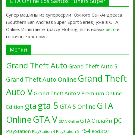
GTA Online Los Santos Tuners Super
Супер машины из суперсерии Южного Сан-Андреаса
(Southern San Andreas Super Sport Series) уже в GTA
Online. Испытайте трассу Hotring, пять новых
авто
и
гоночные костюмы.
Метки
Grand Theft Auto
Grand Theft Auto 5
Grand Theft
Grand Theft Auto Online
Auto V
Grand Theft Auto V Premium Online
gta 5
GTA
gta
GTA 5 Online
Edition
GTA V
Online
pc
GTA Онлайн
GTA V Online
PS4
PlayStation
Rockstar
PlayStation 4
PlayStation 5