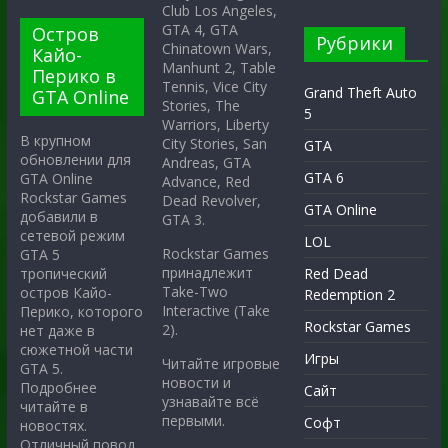
Club Los Angeles,
GTA 4, GTA
Остров
Рубрики
Chinatown Wars,
Кайо-
Manhunt 2, Table
Перико в
Tennis, Vice City
Grand Theft Auto
GTA Online
Stories, The
5
Warriors, Liberty
В крупном
City Stories, San
GTA
обновлении для
Andreas, GTA
GTA 6
GTA Online
Advance, Red
Rockstar Games
Dead Revolver,
GTA Online
добавили в
GTA 3.
сетевой режим
LOL
Rockstar Games
GTA 5
принадлежит
тропический
Red Dead
Take-Two
остров Кайо-
Redemption 2
Interactive (Take
Перико, которого
Rockstar Games
2).
нет даже в
сюжетной части
Игры
Читайте игровые
GTA 5.
новости и
Подробнее
Сайт
узнавайте всё
читайте в
первыми.
Софт
новостях.
Отличный повод