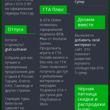
Супер
уйти с GTA 5 RP
на официальные
ГТА Плюс
серверы Рокстар.
Делаем
В GTA Online
вместе
появилась
Отпуск
официальная
подписка
GTA
Вы можете
Plus
от Rockstar
Хотите
добавить свой
Games.
отдохнуть?
материал
на
Продолжать
gta5.su/travel
сайт. Это
играть в ГТА
поможет
Онлайн можно и
Собрали для вас
развитию
без неё, но ГТА
лучшие и
игрового
Плюс позволяет
проверенные
сообщества GTA
получать доступ
предложения для
5 супер.
к уникальным
отдыха в России,
материалам и
Турции, Египте,
наградам.
ОАЭ, Таиланде и
Чёрная
Подписка GTA +
других странах.
пятница
доступна для
скидки и
Горящие туры,
PlayStation и
билеты на
распродажи
Xbox.
самолёт по
Super