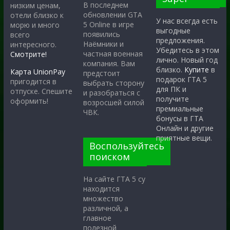
В последнем
низким ценам,
обновлении GTA
отели близко к
У нас всегда есть
5 Online в игре
морю и много
выгодные
появились
всего
предложения.
Наёмники и
интересного.
Убедитесь в этом
частная военная
Смотрите!
лично. Новый год
компания. Вам
близко.
Купите
в
Карта UnionPay
предстоит
подарок ГТА 5
пригодится в
выбрать сторону
для ПК и
отпуске. Спешите
и разобраться с
получите
оформить!
возросшей силой
премиальные
ЧВК.
бонусы в ГТА
Онлайн и другие
приятные вещи.
Воспользуйтесь
поиском
На сайте ГТА 5 су
находится
множество
различной, а
главное
полезной