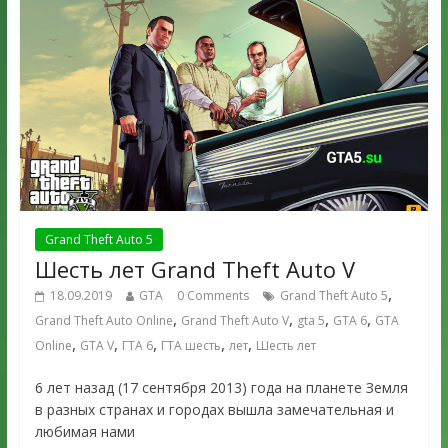
Grand Theft Auto 5
Шесть лет Grand Theft Auto V
,
18.09.2019
GTA
0 Comments
Grand Theft Auto 5
,
,
,
,
Grand Theft Auto Online
Grand Theft Auto V
gta 5
GTA 6
GTA
,
,
,
,
,
Online
GTA V
ГТА 6
ГТА шесть
лет
Шесть лет
6 лет назад (17 сентября 2013) года на планете Земля
в разных странах и городах вышла замечательная и
любимая нами