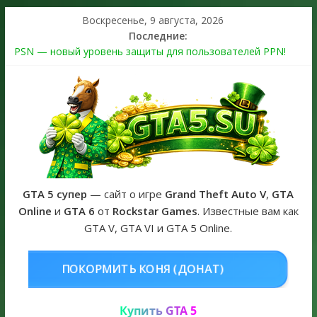
Воскресенье, 9 августа, 2026
Последние:
PSN — новый уровень защиты для пользователей PPN!
Теперь в каждой подписке
The Kortz Center Heist выйдет в GTA Online уже 14 июля
Регистрация в Rockstar Games Social Club ошибка #1.500.7:
как зарегистрировать аккаунт и войти без проблем в 2026
году
Получайте особые награды в GTA Online по программе
Fine Art Collector
GTA 6 официальная обложка игры и Предзаказ Grand Theft
Auto VI
GTA 5 супер
— сайт о игре
Grand Theft Auto V
,
GTA
Online
и
GTA 6
от
Rockstar Games
. Известные вам как
GTA V, GTA VI и GTA 5 Online.
НЯ (ДОНАТ)
КУПИТЬ GTA 5 ONL
Купить GTA 5