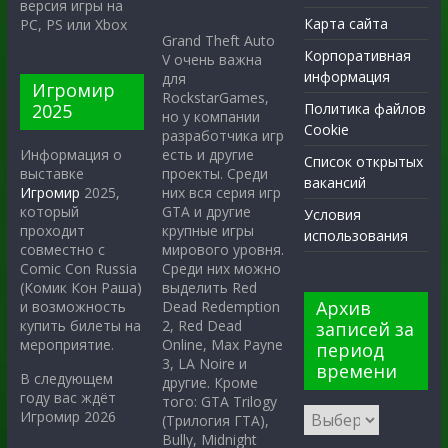
версия игры на
Карта сайта
PC, PS или Xbox
Grand Theft Auto
Корпоративная
V очень важна
информация
для
Игромир
RockstarGames,
2025
Политика файлов
но у компании
Cookie
разработчика игр
есть и другие
Информация о
Список открытых
проекты. Среди
выставке
вакансий
них вся серия игр
Игромир
2025,
GTA и другие
который
Условия
крупные игры
проходит
использования
мирового уровня.
совместно с
Среди них можно
Comic Con Russia
выделить Red
(Комик Кон Раша)
Архив
Dead Redemption
и возможность
2, Red Dead
купить билеты на
записей за
Online, Max Payne
мероприятие.
период
3, LA Noire и
времени
В следующем
другие. Кроме
году вас ждёт
того: GTA Trilogy
Игромир 2026
(Трилогия ГТА),
Bully, Midnight