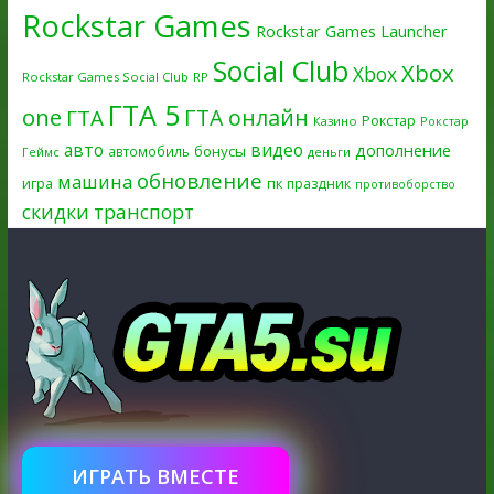
Rockstar Games
Rockstar Games Launcher
Social Club
Xbox
Xbox
Rockstar Games Social Club
RP
ГТА 5
one
ГТА онлайн
ГТА
Рокстар
Казино
Рокстар
авто
видео
дополнение
бонусы
автомобиль
Геймс
деньги
обновление
машина
игра
пк
праздник
противоборство
скидки
транспорт
ИГРАТЬ ВМЕСТЕ