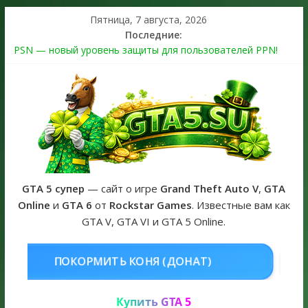
Пятница, 7 августа, 2026
Последние:
PSN — новый уровень защиты для пользователей PPN!
Теперь в каждой подписке
The Kortz Center Heist выйдет в GTA Online уже 14 июля
Регистрация в Rockstar Games Social Club ошибка #1.500.7:
как зарегистрировать аккаунт и войти без проблем в 2026
году
Получайте особые награды в GTA Online по программе
Fine Art Collector
GTA 6 официальная обложка игры и Предзаказ Grand Theft
Auto VI
GTA 5 супер
— сайт о игре
Grand Theft Auto V
,
GTA
Online
и
GTA 6
от
Rockstar Games
. Известные вам как
GTA V, GTA VI и GTA 5 Online.
НЯ (ДОНАТ)
КУПИТЬ GTA 5 ONLI
Купить GTA 5