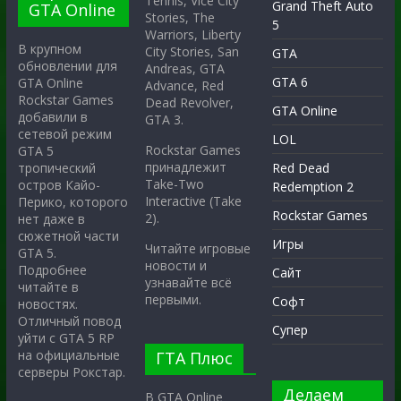
Tennis, Vice City
Grand Theft Auto
GTA Online
Stories, The
5
Warriors, Liberty
В крупном
City Stories, San
GTA
обновлении для
Andreas, GTA
GTA 6
GTA Online
Advance, Red
Rockstar Games
Dead Revolver,
GTA Online
добавили в
GTA 3.
сетевой режим
LOL
Rockstar Games
GTA 5
принадлежит
тропический
Red Dead
Take-Two
остров Кайо-
Redemption 2
Interactive (Take
Перико, которого
Rockstar Games
2).
нет даже в
сюжетной части
Игры
Читайте игровые
GTA 5.
новости и
Подробнее
Сайт
узнавайте всё
читайте в
первыми.
Софт
новостях.
Отличный повод
Супер
уйти с GTA 5 RP
на официальные
ГТА Плюс
серверы Рокстар.
Делаем
В GTA Online