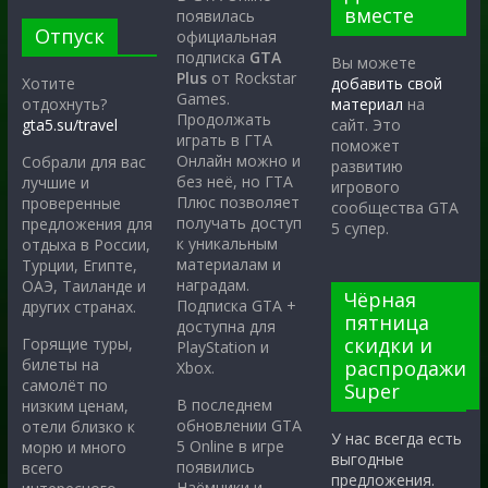
вместе
появилась
Отпуск
официальная
подписка
GTA
Вы можете
Plus
от Rockstar
Хотите
добавить свой
Games.
отдохнуть?
материал
на
Продолжать
gta5.su/travel
сайт. Это
играть в ГТА
поможет
Онлайн можно и
Собрали для вас
развитию
без неё, но ГТА
лучшие и
игрового
Плюс позволяет
проверенные
сообщества GTA
получать доступ
предложения для
5 супер.
к уникальным
отдыха в России,
материалам и
Турции, Египте,
наградам.
ОАЭ, Таиланде и
Чёрная
Подписка GTA +
других странах.
пятница
доступна для
скидки и
Горящие туры,
PlayStation и
билеты на
распродажи
Xbox.
самолёт по
Super
В последнем
низким ценам,
обновлении GTA
отели близко к
У нас всегда есть
5 Online в игре
морю и много
выгодные
появились
всего
предложения.
Наёмники и