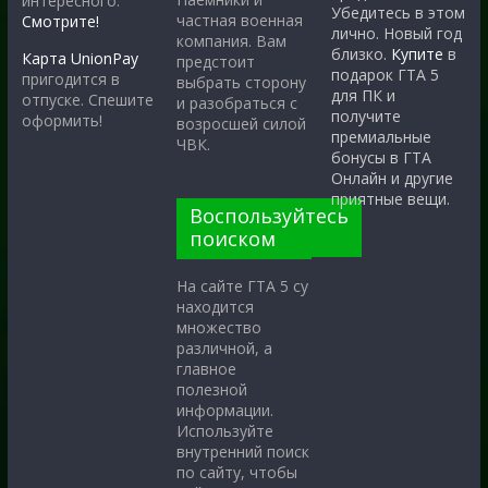
интересного.
Убедитесь в этом
частная военная
Смотрите!
лично. Новый год
компания. Вам
близко.
Купите
в
Карта UnionPay
предстоит
подарок ГТА 5
пригодится в
выбрать сторону
для ПК и
отпуске. Спешите
и разобраться с
получите
оформить!
возросшей силой
премиальные
ЧВК.
бонусы в ГТА
Онлайн и другие
приятные вещи.
Воспользуйтесь
поиском
На сайте ГТА 5 су
находится
множество
различной, а
главное
полезной
информации.
Используйте
внутренний поиск
по сайту, чтобы