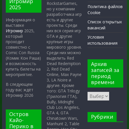
Игромир
RockstarGames,
2025
Политика файлов
но у компании
Cookie
разработчика игр
есть и другие
Информация о
Список открытых
проекты. Среди
выставке
вакансий
них вся серия игр
Игромир
2025,
GTA и другие
который
Условия
крупные игры
проходит
использования
мирового уровня.
совместно с
Среди них можно
Comic Con Russia
выделить Red
(Комик Кон Раша)
Архив
Dead Redemption
и возможность
2, Red Dead
купить билеты на
записей за
Online, Max Payne
мероприятие.
период
3, LA Noire и
времени
В следующем
другие. Кроме
году вас ждёт
того: GTA Trilogy
Игромир 2026
(Трилогия ГТА),
Bully, Midnight
Club Los Angeles,
GTA 4, GTA
Остров
Рубрики
Chinatown Wars,
Кайо-
Manhunt 2, Table
Перико в