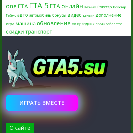
ГТА 5
one
ГТА онлайн
ГТА
Рокстар
Казино
Рокстар
авто
видео
дополнение
бонусы
автомобиль
Геймс
деньги
обновление
машина
игра
пк
праздник
противоборство
скидки
транспорт
ИГРАТЬ ВМЕСТЕ
О сайте