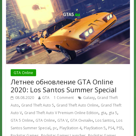
GTA Online
Летнее обновление GTA Online
2020: Los Santos Summer Special
,
08.08.2020
GTA
1 Comment
Galaxy
Grand Theft
,
,
,
Auto
Grand Theft Auto 5
Grand Theft Auto Online
Grand Theft
,
,
,
,
Auto V
Grand Theft Auto V Premium Online Edition
gta
gta 5
,
,
,
,
,
GTA 5 Online
GTA Online
GTA V
GTA Онлайн
Los Santos
Los
,
,
,
,
,
,
Santos Summer Special
pc
PlayStation 4
PlayStation 5
PS4
PS5
,
,
Rockstar Games
Rockstar Games Launcher
Rockstar Games