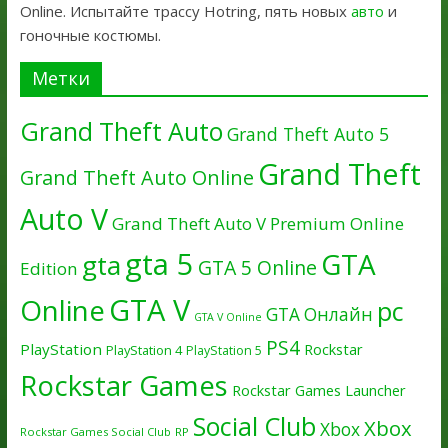
Online. Испытайте трассу Hotring, пять новых
авто
и
гоночные костюмы.
Метки
Grand Theft Auto
Grand Theft Auto 5
Grand Theft
Grand Theft Auto Online
Auto V
Grand Theft Auto V Premium Online
gta 5
GTA
gta
GTA 5 Online
Edition
GTA V
Online
pc
GTA Онлайн
GTA V Online
PS4
PlayStation
Rockstar
PlayStation 4
PlayStation 5
Rockstar Games
Rockstar Games Launcher
Social Club
Xbox
Xbox
Rockstar Games Social Club
RP