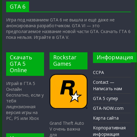
GTA 6
Игра под названием GTA 6 не вышла и ещё даже не
анонсирована разработчиком. GTA VI — это
предполагаемое название новой части GTA. Скачать ГТА 6
пока нельзя. Играйте в GTA V.
Скачать
Rockstar
Информация
GTA 5
Games
Online
CCPA
Contact —
Играй в ГТА 5
Написать нам
Онлайн
бесплатно, если у
GTA 5 супер
тебя
лицензионная
GTA-NOW.com
версия игры на
Карта сайта
PC, PS или Xbox
Grand Theft Auto
Корпоративная
V очень важна
информация
для