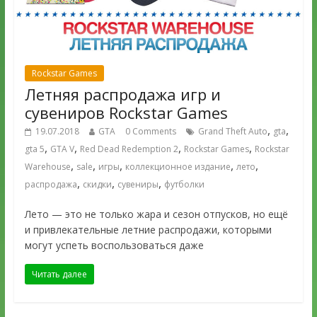
Rockstar Games
Летняя распродажа игр и
сувениров Rockstar Games
,
,
19.07.2018
GTA
0 Comments
Grand Theft Auto
gta
,
,
,
,
gta 5
GTA V
Red Dead Redemption 2
Rockstar Games
Rockstar
,
,
,
,
,
Warehouse
sale
игры
коллекционное издание
лето
,
,
,
распродажа
скидки
сувениры
футболки
Лето — это не только жара и сезон отпусков, но ещё
и привлекательные летние распродажи, которыми
могут успеть воспользоваться даже
Читать далее