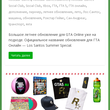
,
,
,
,
,
,
Social Club
Social Club
Xbox
ГТА
ГТА 5
ГТА онлайн
,
,
,
,
,
дополнение
лаунчер
летнее обновление
лето
Лос-Сантос
,
,
,
,
машина
обновления
Рокстар Геймс
Сан-Андреас
,
транспорт
яхта
Большое летнее обновление для GTA Online уже на
подходе. Официальное название обновления для ГТА
Онлайн — Los Santos Summer Special.
Читать далее