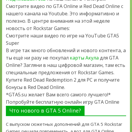
Смотрите видео по GTA Online и Red Dead Online с
нашего канала на Youtube. Это информативно и
полезно. В центре внимания на этой неделе
новость от Rockstar Games:
Смотрите наши видео по игре на YouTube GTA5
Super
В игре так много обновлений и нового контента, а
ты ещё ни разу не покупал
карты Акула
для GTA
Online? Загляни в наш цифровой магазин, там есть
специальные предложения от Rockstar Games.
Купите Red Dead Redemption 2 для PC и получите
бонусы в Red Dead Online.
*GTA5.su желает Вам всего самого лучшего!*
Попробуйте бесплатную онлайн игру GTA Online
Что нового в GTA 5 Online?
С выпуском сюжетных дополнений для GTA 5 Rockstar
Games решили повременить, а вот для GTA Online