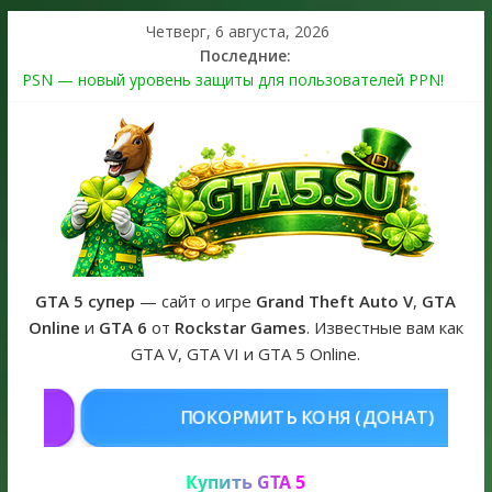
Четверг, 6 августа, 2026
Последние:
PSN — новый уровень защиты для пользователей PPN!
Теперь в каждой подписке
The Kortz Center Heist выйдет в GTA Online уже 14 июля
Регистрация в Rockstar Games Social Club ошибка #1.500.7:
как зарегистрировать аккаунт и войти без проблем в 2026
году
Получайте особые награды в GTA Online по программе
Fine Art Collector
GTA 6 официальная обложка игры и Предзаказ Grand Theft
Auto VI
GTA 5 супер
— сайт о игре
Grand Theft Auto V
,
GTA
Online
и
GTA 6
от
Rockstar Games
. Известные вам как
GTA V, GTA VI и GTA 5 Online.
КОНЯ (ДОНАТ)
КУПИТЬ GTA 5 ON
Купить GTA 5