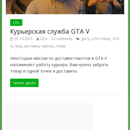
LOL
Курьерская служба GTA V
,
,
01.10.2015
GTA
0 Comments
gta 5
GTA Online
GTA
,
,
,
,
V
груз
доставка
курьер
товар
Некоторые миссии по доставке пакетов в GTA V
напоминают работу курьера. Вам нужно забрать
товар в одной точке и доставить
Читать далее