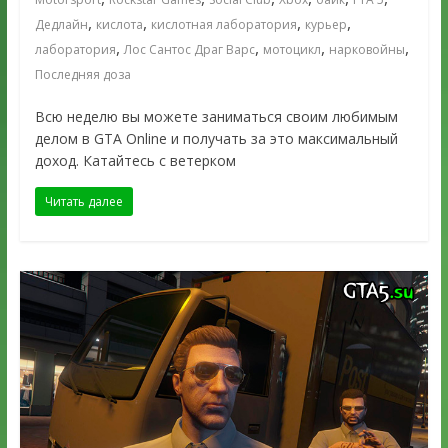
,
,
,
,
Дедлайн
кислота
кислотная лаборатория
курьер
,
,
,
,
лаборатория
Лос Сантос Драг Варс
мотоцикл
нарковойны
Последняя доза
Всю неделю вы можете заниматься своим любимым
делом в GTA Online и получать за это максимальный
доход. Катайтесь с ветерком
Читать далее