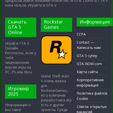
предполагаемое название новой части GTA. Скачать ГТА 6
пока нельзя. Играйте в GTA V.
Скачать
Rockstar
Информация
GTA 5
Games
Online
CCPA
Contact —
Играй в ГТА 5
Написать нам
Онлайн
бесплатно, если у
GTA 5 супер
тебя
лицензионная
GTA-NOW.com
версия игры на
Карта сайта
PC, PS или Xbox
Grand Theft Auto
Корпоративная
V очень важна
информация
для
Игромир
RockstarGames,
2025
Политика файлов
но у компании
Cookie
разработчика игр
есть и другие
Информация о
Список открытых
проекты. Среди
выставке
вакансий