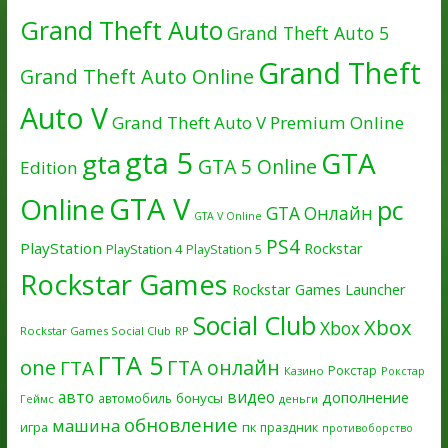
Grand Theft Auto
Grand Theft Auto 5
Grand Theft
Grand Theft Auto Online
Auto V
Grand Theft Auto V Premium Online
gta 5
GTA
gta
GTA 5 Online
Edition
GTA V
Online
pc
GTA Онлайн
GTA V Online
PS4
PlayStation
Rockstar
PlayStation 4
PlayStation 5
Rockstar Games
Rockstar Games Launcher
Social Club
Xbox
Xbox
Rockstar Games Social Club
RP
ГТА 5
one
ГТА онлайн
ГТА
Рокстар
Казино
Рокстар
авто
видео
дополнение
бонусы
автомобиль
Геймс
деньги
обновление
машина
игра
пк
праздник
противоборство