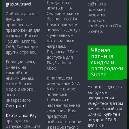
Продолжать
gta5.su/travel
сайт. Это
играть в ГТА
поможет
Онлайн можно и
Собрали для вас
развитию
без неё, но ГТА
лучшие и
игрового
Плюс позволяет
проверенные
сообщества GTA
получать доступ
предложения для
5 супер.
к уникальным
отдыха в России,
материалам и
Турции, Египте,
наградам.
ОАЭ, Таиланде и
Чёрная
Подписка GTA +
других странах.
пятница
доступна для
скидки и
Горящие туры,
PlayStation и
билеты на
распродажи
Xbox.
самолёт по
Super
В последнем
низким ценам,
обновлении GTA
отели близко к
У нас всегда есть
5 Online в игре
морю и много
выгодные
появились
всего
предложения.
Наёмники и
интересного.
Убедитесь в этом
частная военная
Смотрите!
лично. Новый год
компания. Вам
близко.
Купите
в
Карта UnionPay
предстоит
подарок ГТА 5
пригодится в
выбрать сторону
для ПК и
отпуске. Спешите
и разобраться с