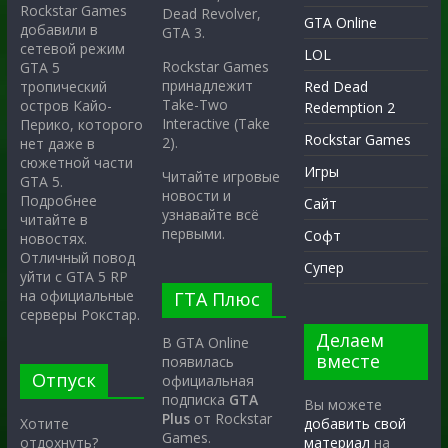
Rockstar Games
Dead Revolver,
GTA Online
добавили в
GTA 3.
сетевой режим
LOL
Rockstar Games
GTA 5
принадлежит
тропический
Red Dead
Take-Two
остров Кайо-
Redemption 2
Interactive (Take
Перико, которого
Rockstar Games
2).
нет даже в
сюжетной части
Игры
Читайте игровые
GTA 5.
новости и
Подробнее
Сайт
узнавайте всё
читайте в
первыми.
Софт
новостях.
Отличный повод
Супер
уйти с GTA 5 RP
на официальные
ГТА Плюс
серверы Рокстар.
Делаем
В GTA Online
вместе
появилась
Отпуск
официальная
подписка
GTA
Вы можете
Plus
от Rockstar
Хотите
добавить свой
Games.
отдохнуть?
материал
на