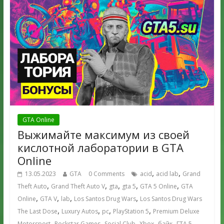
GTA Online
Выжимайте максимум из своей
кислотной лаборатории в GTA
Online
,
,
13.05.2023
GTA
0 Comments
acid
acid lab
Grand
,
,
,
,
,
Theft Auto
Grand Theft Auto V
gta
gta 5
GTA 5 Online
GTA
,
,
,
,
Online
GTA V
lab
Los Santos Drug Wars
Los Santos Drug Wars
,
,
,
,
The Last Dose
Luxury Autos
pc
PlayStation 5
Premium Deluxe
,
,
,
,
,
,
Motorsport
Rockstar Games
Social Club
Xbox
байк
ГТА 5