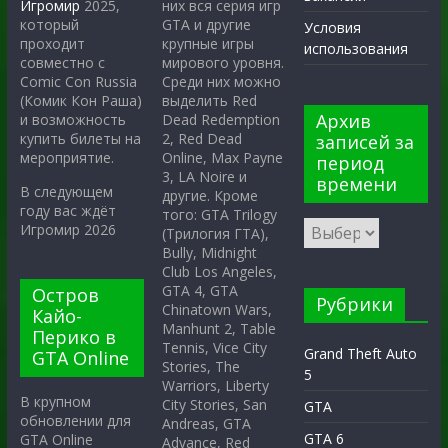
них вся серия игр
Игромир
2025,
GTA и другие
который
Условия
крупные игры
проходит
использования
мирового уровня.
совместно с
Среди них можно
Comic Con Russia
выделить Red
(Комик Кон Раша)
Архив
Dead Redemption
и возможность
2, Red Dead
купить билеты на
записей за
Online, Max Payne
мероприятие.
период
3, LA Noire и
времени
В следующем
другие. Кроме
году вас ждёт
того: GTA Trilogy
Игромир 2026
(Трилогия ГТА),
Bully, Midnight
Club Los Angeles,
GTA 4, GTA
Остров
Рубрики
Chinatown Wars,
Кайо-
Manhunt 2, Table
Перико в
Tennis, Vice City
Grand Theft Auto
GTA Online
Stories, The
5
Warriors, Liberty
В крупном
City Stories, San
GTA
обновлении для
Andreas, GTA
GTA 6
GTA Online
Advance, Red