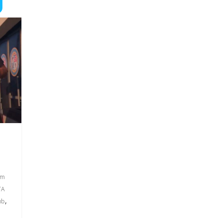
rm
TA
,
ub