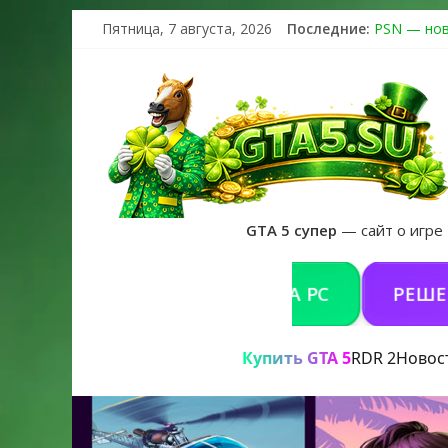
Пятница, 7 августа, 2026
Последние:
PSN — нов
The Kortz 
Регистраци
Получайте 
GTA 6 офиц
GTA 5 супер
— сайт о игре
КУПИТЬ GTA 5 ONLINE НА PC
РЕШЕНИЕ П
Купить GTA 5
RDR 2
Новос