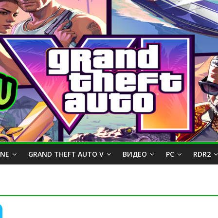
INE
GRAND THEFT AUTO V
ВИДЕО
PC
RDR2