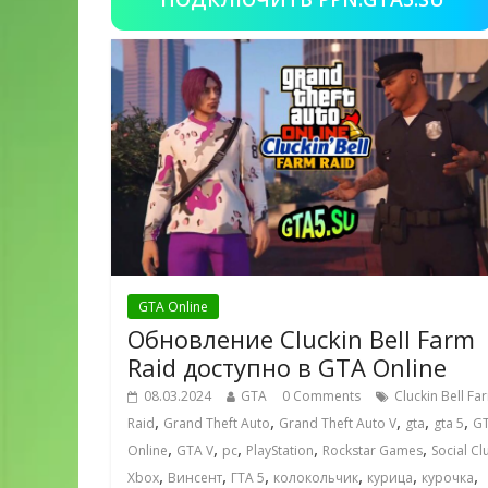
GTA Online
Обновление Cluckin Bell Farm
Raid доступно в GTA Online
08.03.2024
GTA
0 Comments
Cluckin Bell Fa
,
,
,
,
,
Raid
Grand Theft Auto
Grand Theft Auto V
gta
gta 5
G
,
,
,
,
,
Online
GTA V
pc
PlayStation
Rockstar Games
Social Cl
,
,
,
,
,
,
Xbox
Винсент
ГТА 5
колокольчик
курица
курочка