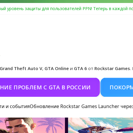
ый уровень защиты для пользователей PPN! Теперь в каждой п
Center Heist выйдет в GTA Online уже 14 июля
я в Rockstar Games Social Club ошибка #1.500.7: как зарегистри
особые награды в GTA Online по программе Fine Art Collector
иальная обложка игры и Предзаказ Grand Theft Auto VI
Grand Theft Auto V
,
GTA Online
и
GTA 6
от
Rockstar Games
.
РОБЛЕМ С GTA В РОССИИ
ПОКОРМИТЬ К
ти и события
Обновление Rockstar Games Launcher чере