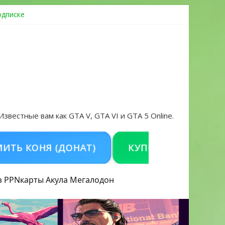
одписке
ровать аккаунт и войти без проблем в 2026 году
 Известные вам как GTA V, GTA VI и GTA 5 Online.
ОНЯ (ДОНАТ)
КУПИТЬ GTA 5 ONLINE НА 
з PPN
карты Акула
Мегалодон