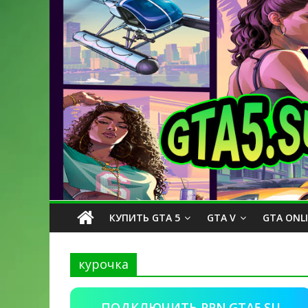
КУПИТЬ GTA 5
GTA V
GTA ONL
курочка
ПОДКЛЮЧИТЬ PPN.GTA5.SU