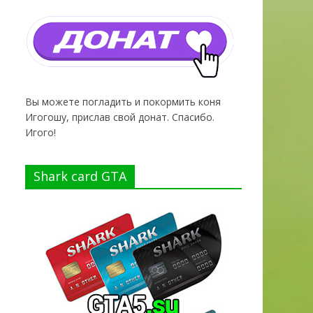
Вы можете погладить и покормить коня
Игогошу, прислав свой донат. Спасибо.
Игого!
Shark card GTA