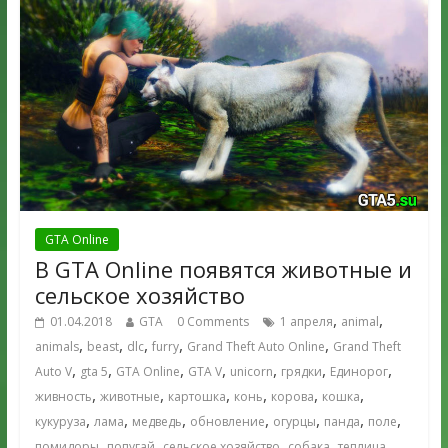
GTA Online
В GTA Online появятся животные и
сельское хозяйство
,
,
01.04.2018
GTA
0 Comments
1 апреля
animal
,
,
,
,
,
animals
beast
dlc
furry
Grand Theft Auto Online
Grand Theft
,
,
,
,
,
,
,
Auto V
gta 5
GTA Online
GTA V
unicorn
грядки
Единорог
,
,
,
,
,
,
живность
животные
картошка
конь
корова
кошка
,
,
,
,
,
,
,
кукуруза
лама
медведь
обновление
огурцы
панда
поле
,
,
,
,
,
помидоры
попугай
сельское хозяйство
собака
теплица