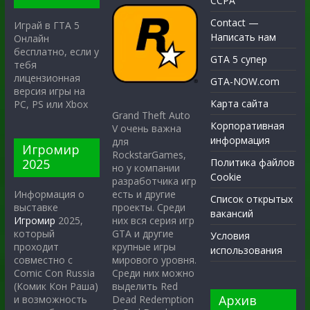
CCPA
Contact —
Играй в ГТА 5
Написать нам
Онлайн
бесплатно, если у
GTA 5 супер
тебя
лицензионная
GTA-NOW.com
версия игры на
Карта сайта
PC, PS или Xbox
Grand Theft Auto
Корпоративная
V очень важна
информация
для
Игромир
RockstarGames,
2025
Политика файлов
но у компании
Cookie
разработчика игр
есть и другие
Информация о
Список открытых
проекты. Среди
выставке
вакансий
них вся серия игр
Игромир
2025,
GTA и другие
который
Условия
крупные игры
проходит
использования
мирового уровня.
совместно с
Среди них можно
Comic Con Russia
выделить Red
(Комик Кон Раша)
Архив
Dead Redemption
и возможность