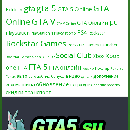
gta 5
GTA
gta
GTA 5 Online
Edition
GTA V
Online
pc
GTA Онлайн
GTA V Online
PS4
PlayStation
Rockstar
PlayStation 4
PlayStation 5
Rockstar Games
Rockstar Games Launcher
Social Club
Xbox
Xbox
Rockstar Games Social Club
RP
ГТА 5
one
ГТА онлайн
ГТА
Рокстар
Казино
Рокстар
авто
видео
дополнение
бонусы
автомобиль
Геймс
деньги
обновление
машина
игра
пк
праздник
противоборство
скидки
транспорт