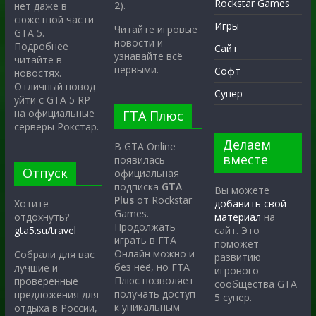
Rockstar Games
2).
нет даже в
сюжетной части
Игры
Читайте игровые
GTA 5.
новости и
Подробнее
Сайт
узнавайте всё
читайте в
первыми.
Софт
новостях.
Отличный повод
Супер
уйти с GTA 5 RP
на официальные
ГТА Плюс
серверы Рокстар.
Делаем
В GTA Online
вместе
появилась
Отпуск
официальная
подписка
GTA
Вы можете
Plus
от Rockstar
Хотите
добавить свой
Games.
отдохнуть?
материал
на
Продолжать
gta5.su/travel
сайт. Это
играть в ГТА
поможет
Онлайн можно и
Собрали для вас
развитию
без неё, но ГТА
лучшие и
игрового
Плюс позволяет
проверенные
сообщества GTA
получать доступ
предложения для
5 супер.
к уникальным
отдыха в России,