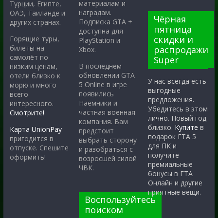
материалам и
Турции, Египте,
наградам.
ОАЭ, Таиланде и
Чёрная
Подписка GTA +
других странах.
пятница
доступна для
скидки и
Горящие туры,
PlayStation и
билеты на
распродажи
Xbox.
самолёт по
Super
В последнем
низким ценам,
обновлении GTA
отели близко к
У нас всегда есть
5 Online в игре
морю и много
выгодные
появились
всего
предложения.
Наёмники и
интересного.
Убедитесь в этом
частная военная
Смотрите!
лично. Новый год
компания. Вам
близко.
Купите
в
Карта UnionPay
предстоит
подарок ГТА 5
пригодится в
выбрать сторону
для ПК и
отпуске. Спешите
и разобраться с
получите
оформить!
возросшей силой
премиальные
ЧВК.
бонусы в ГТА
Онлайн и другие
приятные вещи.
Воспользуйтесь
поиском