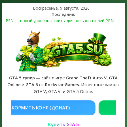
Воскресенье, 9 августа, 2026
Последние:
PSN — новый уровень защиты для пользователей PPN!
Теперь в каждой подписке
The Kortz Center Heist выйдет в GTA Online уже 14 июля
Регистрация в Rockstar Games Social Club ошибка #1.500.7:
как зарегистрировать аккаунт и войти без проблем в 2026
году
Получайте особые награды в GTA Online по программе
Fine Art Collector
GTA 6 официальная обложка игры и Предзаказ Grand Theft
Auto VI
GTA 5 супер
— сайт о игре
Grand Theft Auto V
,
GTA
Online
и
GTA 6
от
Rockstar Games
. Известные вам как
GTA V, GTA VI и GTA 5 Online.
НЯ (ДОНАТ)
КУПИТЬ GTA 5 ONLI
Купить GTA 5