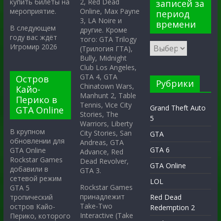
2, Red Dead
купить билеты на
записей за
Online, Max Payne
мероприятие.
период
3, LA Noire и
времени
В следующем
другие. Кроме
году вас ждёт
того: GTA Trilogy
Игромир 2026
(Трилогия ГТА),
Bully, Midnight
Club Los Angeles,
GTA 4, GTA
Остров
Рубрики
Chinatown Wars,
Кайо-
Manhunt 2, Table
Перико в
Tennis, Vice City
Grand Theft Auto
GTA Online
Stories, The
5
Warriors, Liberty
В крупном
City Stories, San
GTA
обновлении для
Andreas, GTA
GTA 6
GTA Online
Advance, Red
Rockstar Games
Dead Revolver,
GTA Online
добавили в
GTA 3.
сетевой режим
LOL
Rockstar Games
GTA 5
принадлежит
тропический
Red Dead
Take-Two
остров Кайо-
Redemption 2
Interactive (Take
Перико, которого