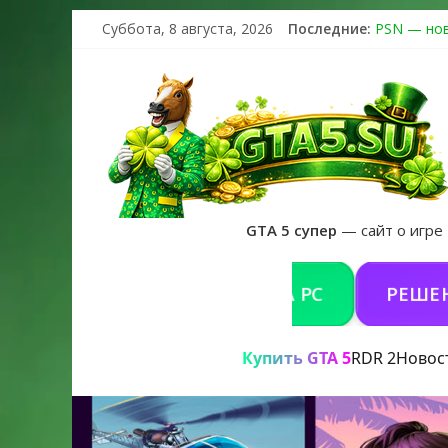
Суббота, 8 августа, 2026
Последние:
PSN — нов
The Kortz 
Регистраци
Получайте 
GTA 6 офи
GTA 5 супер
— сайт о игре
КУПИТЬ GTA 5 ONLINE НА PC
РЕШЕНИЕ П
Купить GTA 5
RDR 2
Новос