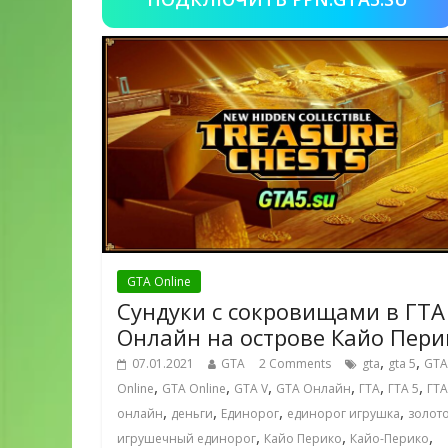
GTA Online
Сундуки с сокровищами в ГТА
Онлайн на острове Кайо Пери
,
,
07.01.2021
GTA
2 Comments
gta
gta 5
GTA
,
,
,
,
,
,
Online
GTA Online
GTA V
GTA Онлайн
ГТА
ГТА 5
ГТА
,
,
,
,
онлайн
деньги
Единорог
единорог игрушка
золот
,
,
,
игрушечный единорог
Кайо Перико
Кайо-Перико