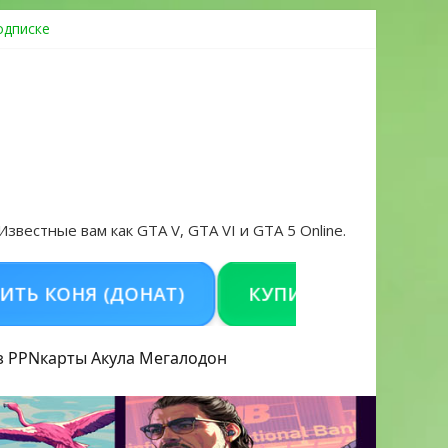
одписке
ровать аккаунт и войти без проблем в 2026 году
 Известные вам как GTA V, GTA VI и GTA 5 Online.
ОНЯ (ДОНАТ)
КУПИТЬ GTA 5 ONLINE НА 
з PPN
карты Акула
Мегалодон