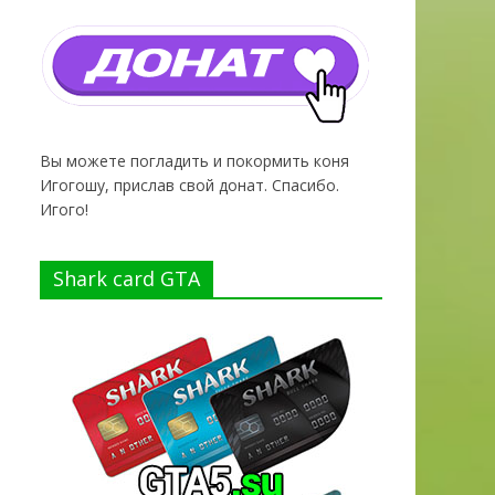
Вы можете погладить и покормить коня
Игогошу, прислав свой донат. Спасибо.
Игого!
Shark card GTA