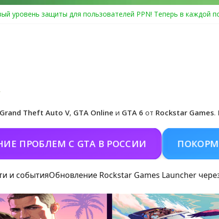
ый уровень защиты для пользователей PPN! Теперь в каждой п
Center Heist выйдет в GTA Online уже 14 июля
я в Rockstar Games Social Club ошибка #1.500.7: как зарегистри
особые награды в GTA Online по программе Fine Art Collector
циальная обложка игры и Предзаказ Grand Theft Auto VI
Grand Theft Auto V
,
GTA Online
и
GTA 6
от
Rockstar Games
.
РОБЛЕМ С GTA В РОССИИ
ПОКОРМИТЬ К
ти и события
Обновление Rockstar Games Launcher чере