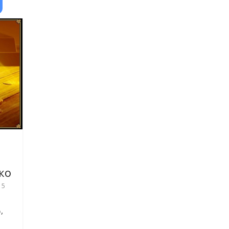
ко
 5
,
о