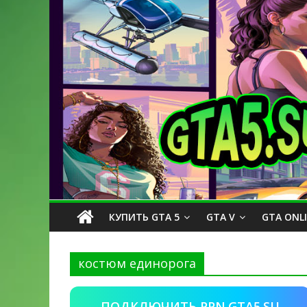
КУПИТЬ GTA 5
GTA V
GTA ONL
костюм единорога
ПОДКЛЮЧИТЬ PPN.GTA5.SU