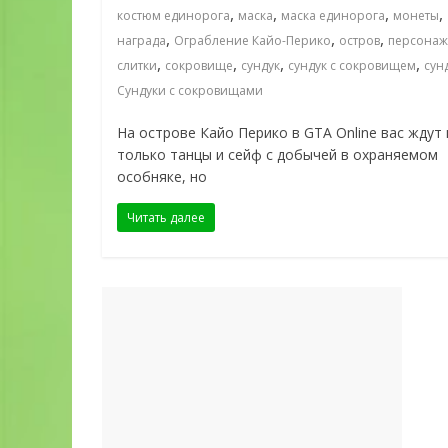
,
,
,
,
костюм единорога
маска
маска единорога
монеты
,
,
,
награда
Ограбление Кайо-Перико
остров
персонаж
,
,
,
,
слитки
сокровище
сундук
сундук с сокровищем
сун
Сундуки с сокровищами
На острове Кайо Перико в GTA Online вас ждут 
только танцы и сейф с добычей в охраняемом
особняке, но
Читать далее