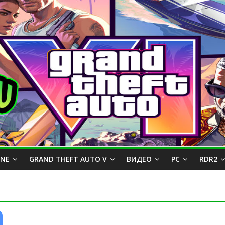
INE
GRAND THEFT AUTO V
ВИДЕО
PC
RDR2