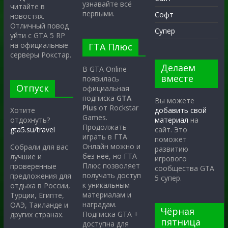
узнавайте всё
читайте в
первыми.
Софт
новостях.
Отличный повод
Супер
уйти с GTA 5 RP
на официальные
ГТА Плюс
серверы Рокстар.
Делаем
В GTA Online
вместе
появилась
Отпуск
официальная
подписка
GTA
Вы можете
Plus
от Rockstar
Хотите
добавить свой
Games.
отдохнуть?
материал
на
Продолжать
gta5.su/travel
сайт. Это
играть в ГТА
поможет
Онлайн можно и
Собрали для вас
развитию
без неё, но ГТА
лучшие и
игрового
Плюс позволяет
проверенные
сообщества GTA
получать доступ
предложения для
5 супер.
к уникальным
отдыха в России,
материалам и
Турции, Египте,
наградам.
ОАЭ, Таиланде и
Чёрная
Подписка GTA +
других странах.
пятница
доступна для