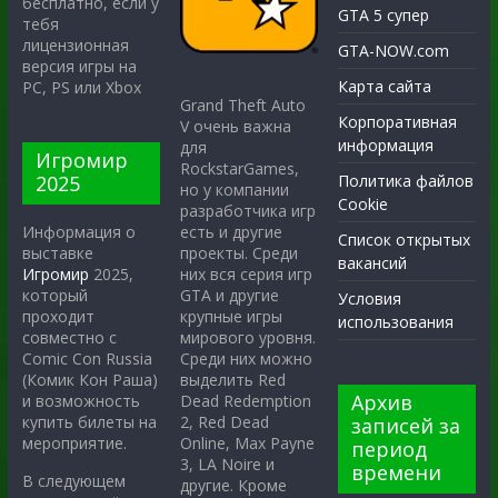
бесплатно, если у
GTA 5 супер
тебя
лицензионная
GTA-NOW.com
версия игры на
Карта сайта
PC, PS или Xbox
Grand Theft Auto
Корпоративная
V очень важна
информация
для
Игромир
RockstarGames,
2025
Политика файлов
но у компании
Cookie
разработчика игр
есть и другие
Информация о
Список открытых
проекты. Среди
выставке
вакансий
них вся серия игр
Игромир
2025,
GTA и другие
который
Условия
крупные игры
проходит
использования
мирового уровня.
совместно с
Среди них можно
Comic Con Russia
выделить Red
(Комик Кон Раша)
Архив
Dead Redemption
и возможность
2, Red Dead
купить билеты на
записей за
Online, Max Payne
мероприятие.
период
3, LA Noire и
времени
В следующем
другие. Кроме