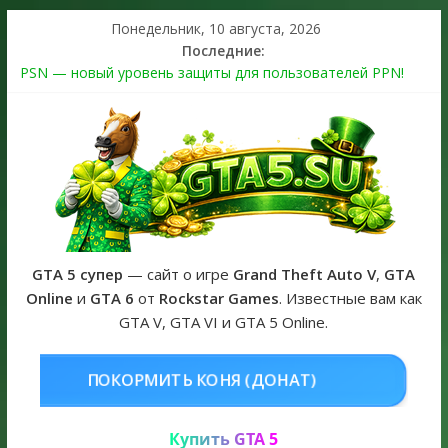
Понедельник, 10 августа, 2026
Последние:
PSN — новый уровень защиты для пользователей PPN!
Теперь в каждой подписке
The Kortz Center Heist выйдет в GTA Online уже 14 июля
Регистрация в Rockstar Games Social Club ошибка #1.500.7:
как зарегистрировать аккаунт и войти без проблем в 2026
году
Получайте особые награды в GTA Online по программе
Fine Art Collector
GTA 6 официальная обложка игры и Предзаказ Grand Theft
Auto VI
GTA 5 супер
— сайт о игре
Grand Theft Auto V
,
GTA
Online
и
GTA 6
от
Rockstar Games
. Известные вам как
GTA V, GTA VI и GTA 5 Online.
ОНЯ (ДОНАТ)
КУПИТЬ GTA 5 ONL
Купить GTA 5