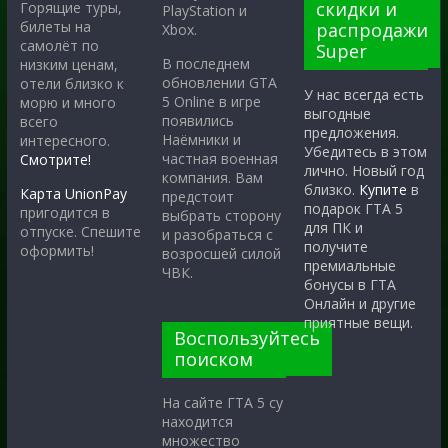
скидки и
Горящие туры,
PlayStation и
билеты на
распродажи
Xbox.
самолёт по
Super
В последнем
низким ценам,
обновлении GTA
отели близко к
У нас всегда есть
5 Online в игре
морю и много
выгодные
появились
всего
предложения.
Наёмники и
интересного.
Убедитесь в этом
частная военная
Смотрите!
лично. Новый год
компания. Вам
близко.
Купите
в
Карта UnionPay
предстоит
подарок ГТА 5
пригодится в
выбрать сторону
для ПК и
отпуске. Спешите
и разобраться с
получите
оформить!
возросшей силой
премиальные
ЧВК.
бонусы в ГТА
Онлайн и другие
приятные вещи.
Воспользуйтесь
поиском
На сайте ГТА 5 су
находится
множество