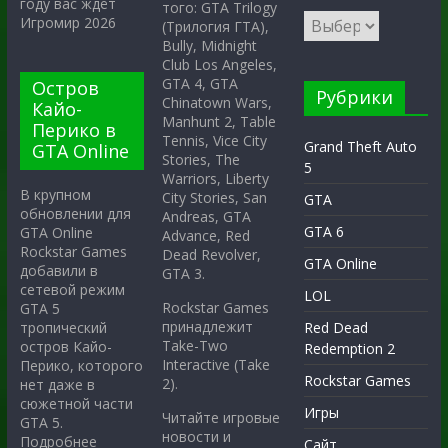
году вас ждёт
того: GTA Trilogy
Игромир 2026
(Трилогия ГТА),
Bully, Midnight
Club Los Angeles,
GTA 4, GTA
Остров
Рубрики
Chinatown Wars,
Кайо-
Manhunt 2, Table
Перико в
Tennis, Vice City
Grand Theft Auto
GTA Online
Stories, The
5
Warriors, Liberty
В крупном
City Stories, San
GTA
обновлении для
Andreas, GTA
GTA 6
GTA Online
Advance, Red
Rockstar Games
Dead Revolver,
GTA Online
добавили в
GTA 3.
сетевой режим
LOL
Rockstar Games
GTA 5
принадлежит
тропический
Red Dead
Take-Two
остров Кайо-
Redemption 2
Interactive (Take
Перико, которого
Rockstar Games
2).
нет даже в
сюжетной части
Игры
Читайте игровые
GTA 5.
новости и
Подробнее
Сайт