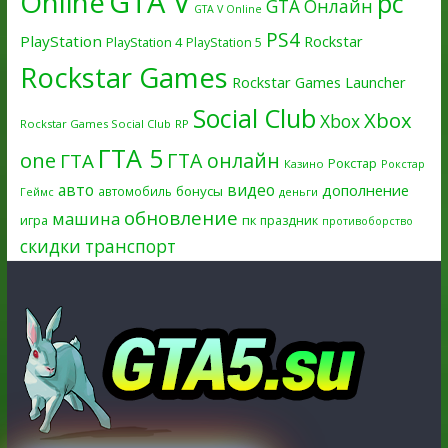
GTA V
Online
pc
GTA Онлайн
GTA V Online
PS4
PlayStation
Rockstar
PlayStation 4
PlayStation 5
Rockstar Games
Rockstar Games Launcher
Social Club
Xbox
Xbox
Rockstar Games Social Club
RP
ГТА 5
one
ГТА онлайн
ГТА
Рокстар
Казино
Рокстар
авто
видео
дополнение
бонусы
автомобиль
Геймс
деньги
обновление
машина
игра
пк
праздник
противоборство
скидки
транспорт