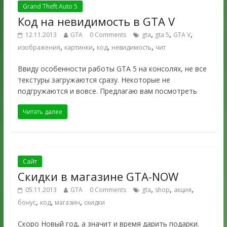
Grand Theft Auto 5
Код на невидимость в GTA V
,
,
,
12.11.2013
GTA
0 Comments
gta
gta 5
GTA V
,
,
,
,
изображения
картинки
код
невидимость
чит
Ввиду особенности работы GTA 5 на консолях, не все
текстуры загружаются сразу. Некоторые не
подгружаются и вовсе. Предлагаю вам посмотреть
Читать далее
Сайт
Скидки в магазине GTA-NOW
,
,
,
05.11.2013
GTA
0 Comments
gta
shop
акция
,
,
,
бонус
код
магазин
скидки
Скоро Новый год, а значит и время дарить подарки.