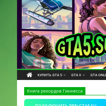
КУПИТЬ GTA 5
GTA V
GTA ONL
Книга рекордов Гиннесса
ПОДКЛЮЧИТЬ PPN.GTA5.SU