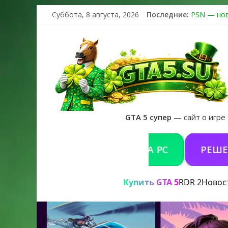
Суббота, 8 августа, 2026
Последние:
PSN — нов
The Kortz 
Регистраци
Получайте 
GTA 6 офи
GTA 5 супер
— сайт о игре
КУПИТЬ GTA 5 ONLINE НА PC
РЕШЕНИЕ П
Купить GTA 5
RDR 2
Новос