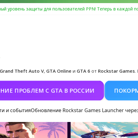
ый уровень защиты для пользователей PPN! Теперь в каждой п
Center Heist выйдет в GTA Online уже 14 июля
я в Rockstar Games Social Club ошибка #1.500.7: как зарегистри
особые награды в GTA Online по программе Fine Art Collector
циальная обложка игры и Предзаказ Grand Theft Auto VI
Grand Theft Auto V
,
GTA Online
и
GTA 6
от
Rockstar Games
.
РОБЛЕМ С GTA В РОССИИ
ПОКОРМИТЬ К
ти и события
Обновление Rockstar Games Launcher чере