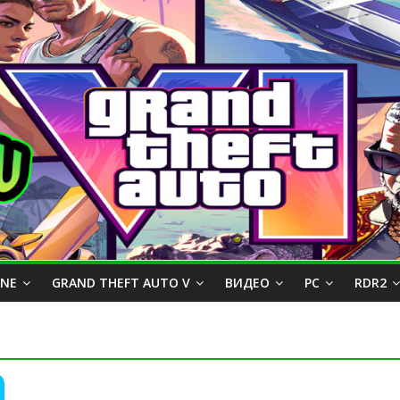
INE
GRAND THEFT AUTO V
ВИДЕО
PC
RDR2