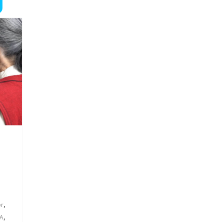
,
er
,
А