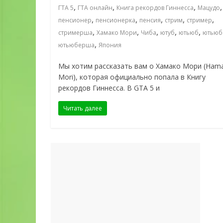
,
,
,
,
ГТА 5
ГТА онлайн
Книга рекордов Гиннесса
Мацудо
,
,
,
,
,
пенсионер
пенсионерка
пенсия
стрим
стример
,
,
,
,
,
стримерша
Хамако Мори
Чиба
ютуб
ютьюб
ютьюб
,
ютьюберша
Япония
Мы хотим рассказать вам о Хамако Мори (Ham
Mori), которая официально попала в Книгу
рекордов Гиннесса. В GTA 5 и
Читать далее