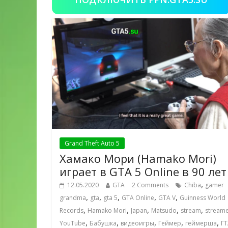
Grand Theft Auto 5
Хамако Мори (Hamako Mori)
играет в GTA 5 Online в 90 лет
,
12.05.2020
GTA
2 Comments
Chiba
gamer
,
,
,
,
,
grandma
gta
gta 5
GTA Online
GTA V
Guinness World
,
,
,
,
,
Records
Hamako Mori
Japan
Matsudo
stream
stream
,
,
,
,
,
YouTube
Бабушка
видеоигры
Геймер
геймерша
ГТ