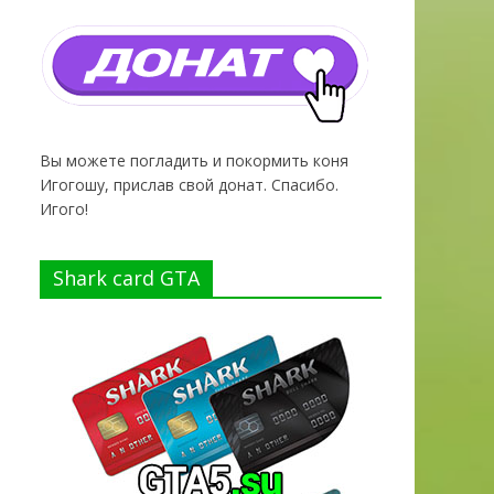
Вы можете погладить и покормить коня
Игогошу, прислав свой донат. Спасибо.
Игого!
Shark card GTA