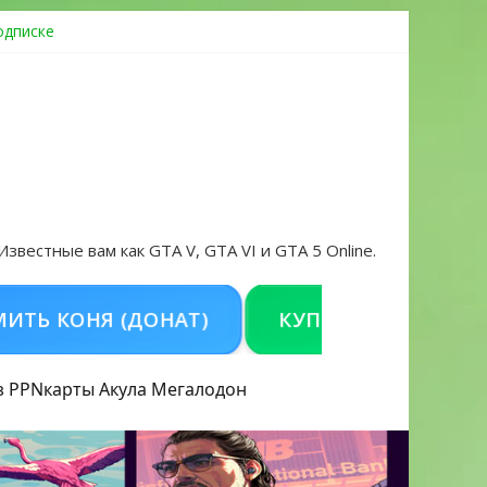
одписке
ровать аккаунт и войти без проблем в 2026 году
 Известные вам как GTA V, GTA VI и GTA 5 Online.
ОНЯ (ДОНАТ)
КУПИТЬ GTA 5 ONLINE НА 
з PPN
карты Акула
Мегалодон