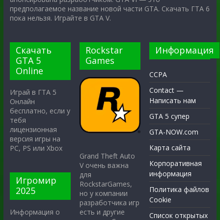
предполагаемое название новой части GTA. Скачать ГТА 6
пока нельзя. Играйте в GTA V.
Скачать
Rockstar
Информация
GTA 5
Games
Online
CCPA
Contact —
Играй в ГТА 5
Написать нам
Онлайн
бесплатно, если у
GTA 5 супер
тебя
лицензионная
GTA-NOW.com
версия игры на
Карта сайта
PC, PS или Xbox
Grand Theft Auto
Корпоративная
V очень важна
информация
для
Игромир
RockstarGames,
2025
Политика файлов
но у компании
Cookie
разработчика игр
есть и другие
Информация о
Список открытых