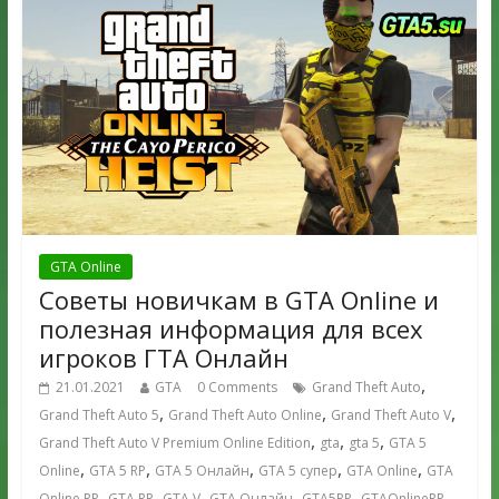
GTA Online
Советы новичкам в GTA Online и
полезная информация для всех
игроков ГТА Онлайн
,
21.01.2021
GTA
0 Comments
Grand Theft Auto
,
,
,
Grand Theft Auto 5
Grand Theft Auto Online
Grand Theft Auto V
,
,
,
Grand Theft Auto V Premium Online Edition
gta
gta 5
GTA 5
,
,
,
,
,
Online
GTA 5 RP
GTA 5 Онлайн
GTA 5 супер
GTA Online
GTA
,
,
,
,
,
,
Online RP
GTA RP
GTA V
GTA Онлайн
GTA5RP
GTAOnlineRP