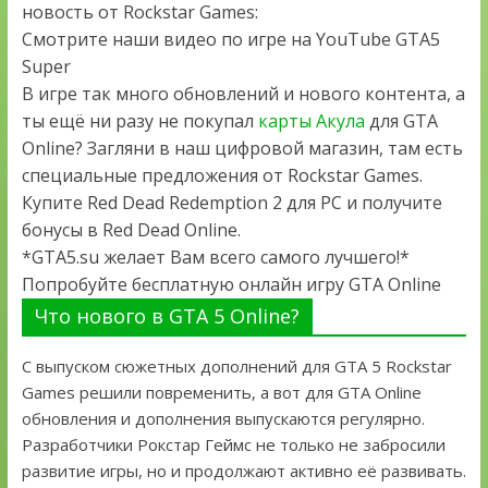
новость от Rockstar Games:
Смотрите наши видео по игре на YouTube GTA5
Super
В игре так много обновлений и нового контента, а
ты ещё ни разу не покупал
карты Акула
для GTA
Online? Загляни в наш цифровой магазин, там есть
специальные предложения от Rockstar Games.
Купите Red Dead Redemption 2 для PC и получите
бонусы в Red Dead Online.
*GTA5.su желает Вам всего самого лучшего!*
Попробуйте бесплатную онлайн игру GTA Online
Что нового в GTA 5 Online?
С выпуском сюжетных дополнений для GTA 5 Rockstar
Games решили повременить, а вот для GTA Online
обновления и дополнения выпускаются регулярно.
Разработчики Рокстар Геймс не только не забросили
развитие игры, но и продолжают активно её развивать.