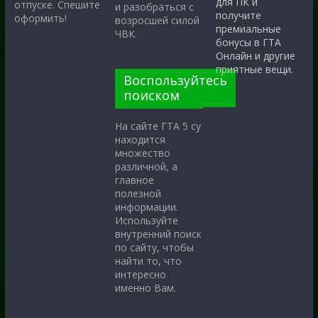
для ПК и
отпуске. Спешите
и разобраться с
получите
оформить!
возросшей силой
премиальные
ЧВК.
бонусы в ГТА
Онлайн и другие
приятные вещи.
Воспользуйтесь
поиском
На сайте ГТА 5 су
находится
множество
различной, а
главное
полезной
информации.
Используйте
внутренний поиск
по сайту, чтобы
найти то, что
интересно
именно Вам.