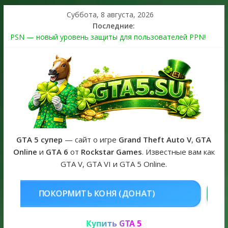
Суббота, 8 августа, 2026
Последние:
PSN — новый уровень защиты для пользователей PPN!
Теперь в каждой подписке
The Kortz Center Heist выйдет в GTA Online уже 14 июля
Регистрация в Rockstar Games Social Club ошибка #1.500.7:
как зарегистрировать аккаунт и войти без проблем в 2026
году
Получайте особые награды в GTA Online по программе
Fine Art Collector
GTA 6 официальная обложка игры и Предзаказ Grand Theft
Auto VI
GTA 5 супер
— сайт о игре
Grand Theft Auto V
,
GTA
Online
и
GTA 6
от
Rockstar Games
. Известные вам как
GTA V, GTA VI и GTA 5 Online.
НЯ (ДОНАТ)
КУПИТЬ GTA 5 ONL
Купить GTA 5