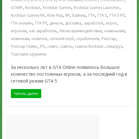
,
,
,
,
GTARP
Rockstar
Rockstar Games
Rockstar Games Launcher
,
,
,
,
,
,
,
Rockstar Games RP
Role Play
RP
Байкер
ГТА
ГТА 5
ГТА 5 РП
,
,
,
,
,
,
ГТА онлайн
ГТА РП
деньги
доставка
заработок
игрок
,
,
,
,
игрокам
как заработать
Меню взаимодействия
новенький
,
,
,
,
,
новичкам
новичок
ночной клуб
ограбления
Рокстар
,
,
,
,
,
,
Рокстар Геймс
РП
совет
советы
советы Rockstar
спецгруз
Торговля оружием
За несколько лет в GTA Online появилось большое
количество постоянных игроков, а за последний год в
сетевой режим GTA 5
Читать далее