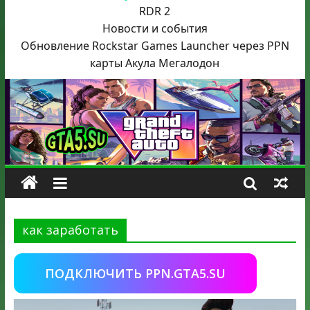
RDR 2
Новости и события
Обновление Rockstar Games Launcher через PPN
карты Акула
Мегалодон
как заработать
ПОДКЛЮЧИТЬ PPN.GTA5.SU