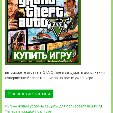
вы сможете играть в GTA Online и загружать дополнения
совершенно бесплатно. Битва на арене уже в игре.
Последние записи
PSN — новый уровень защиты для пользователей PPN!
Теперь в каждой подписке