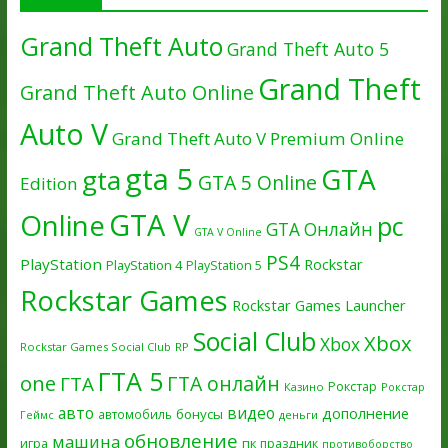
Grand Theft Auto
Grand Theft Auto 5
Grand Theft
Grand Theft Auto Online
Auto V
Grand Theft Auto V Premium Online
gta 5
GTA
gta
GTA 5 Online
Edition
GTA V
Online
pc
GTA Онлайн
GTA V Online
PS4
PlayStation
Rockstar
PlayStation 4
PlayStation 5
Rockstar Games
Rockstar Games Launcher
Social Club
Xbox
Xbox
Rockstar Games Social Club
RP
ГТА 5
one
ГТА онлайн
ГТА
Рокстар
Казино
Рокстар
авто
видео
дополнение
бонусы
автомобиль
Геймс
деньги
обновление
машина
игра
пк
праздник
противоборство