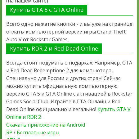
(на нашем сайте)
Купить GTA 5 с GTA Online
Всего одно нажатие кнопки - и вы уже на странице
оплаты компьютерной версии игры Grand Theft
Auto V от Rockstar Games.
Купить RDR 2 и Red Dead Online
Всегда стоит подумать о подарках. Например, GTA
и Red Dead Redemptione 2 для компьютера.
Специально для России и других стран! Сейчас
можно купить официальную компьютерную
версию GTA 5 и GTA Online с активацией в Rockstar
Games Social Club. Играйте в ГТА Онлайн и Red
Dead Online официально и легально!
Купить GTA V
Online и RDR 2
Скачать приложение на Android
RP
/
Бесплатные игры