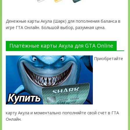
Денежные карты Акула (Шарк) для пополнения баланса в
игре ГТА Онлайн. Большой выбор, разумная цена.
Платёжные карты Акула для GTA Online
Приобретайте
карту Акула и моментально пополняйте свой счёт в ГТА
Онлайн.