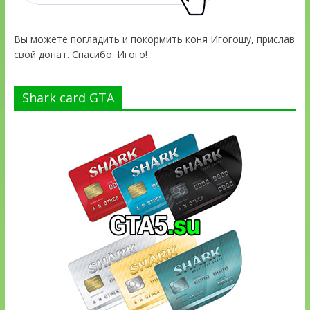
Вы можете погладить и покормить коня Игогошу, прислав
свой донат. Спасибо. Игого!
Shark card GTA