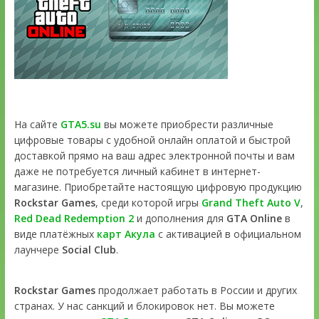
На сайте
GTA5.su
вы можете приобрести различные
цифровые товары с удобной онлайн оплатой и быстрой
доставкой прямо на ваш адрес электронной почты и вам
даже не потребуется личный кабинет в интернет-
магазине. Приобретайте настоящую цифровую продукцию
Rockstar Games
, среди которой игры
Grand Theft Auto V
,
Red Dead Redemption 2
и дополнения для
GTA Online
в
виде платёжных
карт Акула
с активацией в официальном
лаунчере
Social Club
.
Rockstar Games
продолжает работать в России и других
странах. У нас санкций и блокировок нет. Вы можете