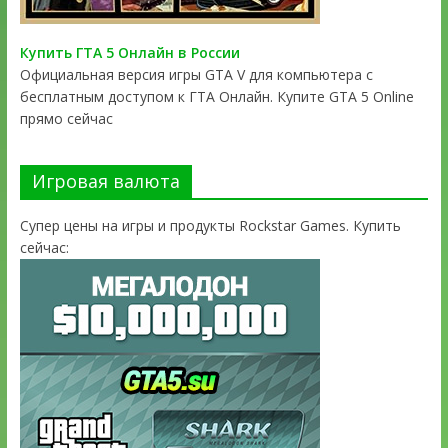
Купить ГТА 5 Онлайн в России
Официальная версия игры GTA V для компьютера с
бесплатным доступом к ГТА Онлайн. Купите GTA 5 Online
прямо сейчас
Игровая валюта
Супер цены на игры и продукты Rockstar Games. Купить
сейчас: