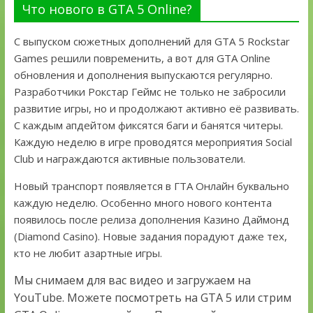
Что нового в GTA 5 Online?
С выпуском сюжетных дополнений для GTA 5 Rockstar
Games решили повременить, а вот для GTA Online
обновления и дополнения выпускаются регулярно.
Разработчики Рокстар Геймс не только не забросили
развитие игры, но и продолжают активно её развивать.
С каждым апдейтом фиксятся баги и банятся читеры.
Каждую неделю в игре проводятся мероприятия Social
Club и награждаются активные пользователи.
Новый транспорт появляется в ГТА Онлайн буквально
каждую неделю. Особенно много нового контента
появилось после релиза дополнения Казино Даймонд
(Diamond Casino). Новые задания порадуют даже тех,
кто не любит азартные игры.
Мы снимаем для вас видео и загружаем на
YouTube. Можете посмотреть на GTA 5 или стрим