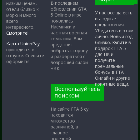
В последнем
низким ценам,
обновлении GTA
отели близко к
У нас всегда есть
5 Online в игре
морю и много
выгодные
появились
всего
предложения.
Наёмники и
интересного.
Убедитесь в этом
частная военная
Смотрите!
лично. Новый год
компания. Вам
близко.
Купите
в
Карта UnionPay
предстоит
подарок ГТА 5
пригодится в
выбрать сторону
для ПК и
отпуске. Спешите
и разобраться с
получите
оформить!
возросшей силой
премиальные
ЧВК.
бонусы в ГТА
Онлайн и другие
приятные вещи.
Воспользуйтесь
поиском
На сайте ГТА 5 су
находится
множество
различной, а
главное
полезной