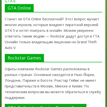
GTA 6
GTA Online
Станет ли GTA Online бесплатной? Этот вопрос мучает
многих игроков, которые владеют пиратской версией
GTA 5 и хотят поиграть в онлайн. Можем уверенно
ответить таким людям — Rockstar дадут доступ в ГТА
Онлайн только владельцам лицензии на Grand Theft
Auto V.
Rockstar Games
Офисы компании Rockstar Games расположены в
разных странах. Основные находятся в Нью-Йорке,
Лондоне, Париже и Боготе. Рокстар Геймс не имеет
представительств в Москве, Минске и Киеве. По
техническим вопросам вы можете обратиться в службу
поддержки.