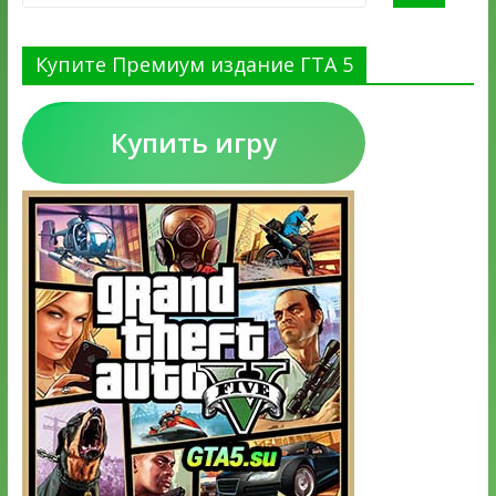
Купите Премиум издание ГТА 5
Купить игру