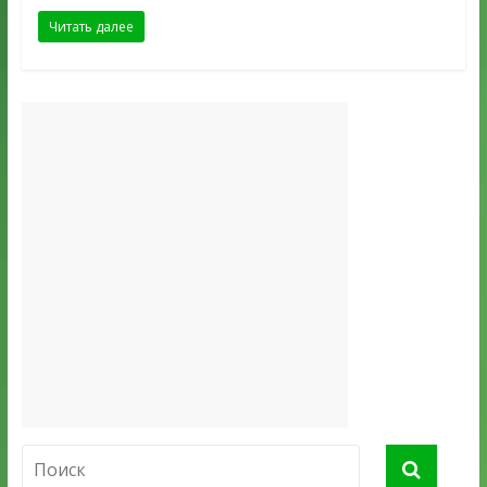
Читать далее