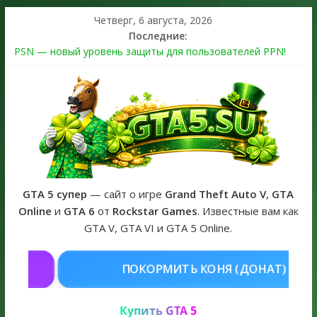
Четверг, 6 августа, 2026
Последние:
PSN — новый уровень защиты для пользователей PPN!
Теперь в каждой подписке
The Kortz Center Heist выйдет в GTA Online уже 14 июля
Регистрация в Rockstar Games Social Club ошибка #1.500.7:
как зарегистрировать аккаунт и войти без проблем в 2026
году
Получайте особые награды в GTA Online по программе
Fine Art Collector
GTA 6 официальная обложка игры и Предзаказ Grand Theft
Auto VI
GTA 5 супер
— сайт о игре
Grand Theft Auto V
,
GTA
Online
и
GTA 6
от
Rockstar Games
. Известные вам как
GTA V, GTA VI и GTA 5 Online.
Ь КОНЯ (ДОНАТ)
КУПИТЬ GTA 5 
Купить GTA 5