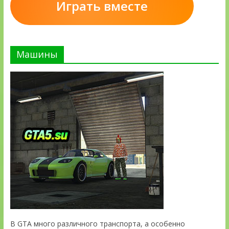
Играть вместе
Машины
В GTA много различного транспорта, а особенно