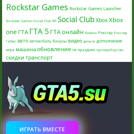
Rockstar Games
Rockstar Games Launcher
Social Club
Xbox
Xbox
Rockstar Games Social Club
RP
ГТА 5
one
ГТА онлайн
ГТА
Рокстар
Казино
Рокстар
авто
видео
дополнение
бонусы
автомобиль
Геймс
деньги
обновление
машина
игра
пк
праздник
противоборство
скидки
транспорт
ИГРАТЬ ВМЕСТЕ