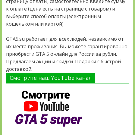
страницу оплаты, самостоятельно введите сумму
к оплате (цена есть на странице с товаром) и
выберите способ оплаты (электронным
кошельком или картой).
GTA5.su работает для всех людей, независимо от
их места проживания. Вы можете гарантированно
приобрести GTA 5 онлайн для России за рубли.
Предлагаем акции и скидки. Подарки с быстрой
доставкой.
Смотрите наш YouTube канал