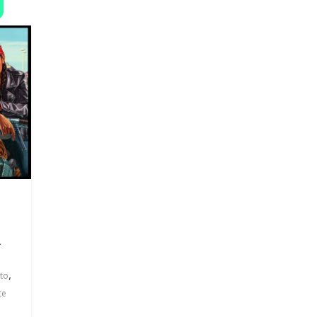
A
,
to
te