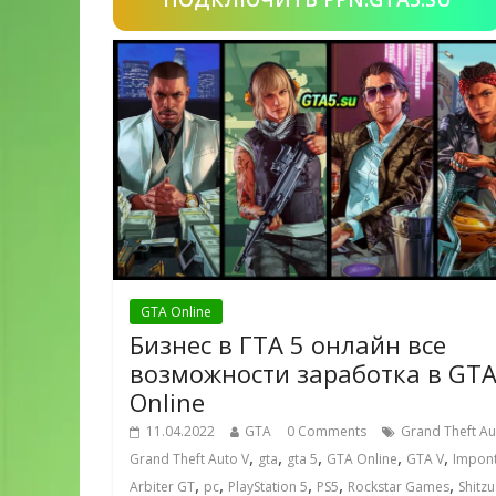
GTA Online
Бизнес в ГТА 5 онлайн все
возможности заработка в GT
Online
11.04.2022
GTA
0 Comments
Grand Theft Au
,
,
,
,
,
Grand Theft Auto V
gta
gta 5
GTA Online
GTA V
Impon
,
,
,
,
,
Arbiter GT
pc
PlayStation 5
PS5
Rockstar Games
Shitzu