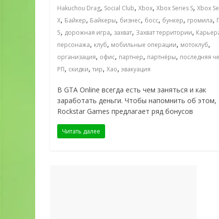
,
,
,
,
Hakuchou Drag
Social Club
Xbox
Xbox Series S
Xbox Se
,
,
,
,
,
,
,
X
Байкер
Байкеры
бизнес
босс
бункер
громила
,
,
,
,
5
дорожная игра
захват
Захват территории
Карьер
,
,
,
,
персонажа
клуб
мобильные операции
мотоклуб
,
,
,
,
организация
офис
партнер
партнёры
последняя ч
,
,
,
,
РП
скидки
тир
Хао
эвакуация
В GTA Online всегда есть чем заняться и как
заработать деньги. Чтобы напомнить об этом,
Rockstar Games предлагает ряд бонусов
Читать далее