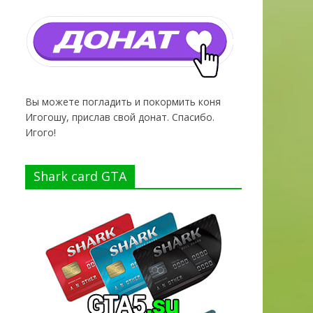
Вы можете погладить и покормить коня
Игогошу, прислав свой донат. Спасибо.
Игого!
Shark card GTA