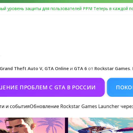
ый уровень защиты для пользователей PPN! Теперь в каждой п
Center Heist выйдет в GTA Online уже 14 июля
я в Rockstar Games Social Club ошибка #1.500.7: как зарегистри
особые награды в GTA Online по программе Fine Art Collector
циальная обложка игры и Предзаказ Grand Theft Auto VI
Grand Theft Auto V
,
GTA Online
и
GTA 6
от
Rockstar Games
.
 ПРОБЛЕМ С GTA В РОССИИ
ПОКОРМИТЬ
ти и события
Обновление Rockstar Games Launcher чере