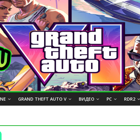
INE
GRAND THEFT AUTO V
ВИДЕО
PC
RDR2