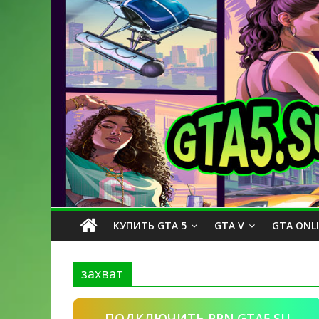
КУПИТЬ GTA 5
GTA V
GTA ONL
захват
ПОДКЛЮЧИТЬ PPN.GTA5.SU