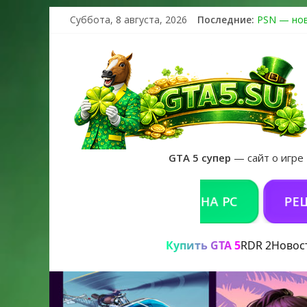
Суббота, 8 августа, 2026
Последние:
PSN — нов
The Kortz 
Регистраци
Получайте 
GTA 6 офи
GTA 5 супер
— сайт о игре
КУПИТЬ GTA 5 ONLINE НА PC
РЕШЕНИЕ
Купить GTA 5
RDR 2
Новос