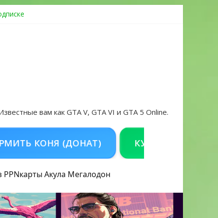
одписке
ровать аккаунт и войти без проблем в 2026 году
 Известные вам как GTA V, GTA VI и GTA 5 Online.
 КОНЯ (ДОНАТ)
КУПИТЬ GTA 5 ONLINE 
з PPN
карты Акула
Мегалодон