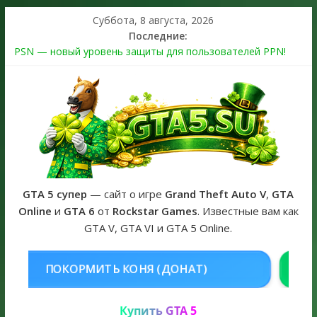
Суббота, 8 августа, 2026
Последние:
PSN — новый уровень защиты для пользователей PPN!
Теперь в каждой подписке
The Kortz Center Heist выйдет в GTA Online уже 14 июля
Регистрация в Rockstar Games Social Club ошибка #1.500.7:
как зарегистрировать аккаунт и войти без проблем в 2026
году
Получайте особые награды в GTA Online по программе
Fine Art Collector
GTA 6 официальная обложка игры и Предзаказ Grand Theft
Auto VI
GTA 5 супер
— сайт о игре
Grand Theft Auto V
,
GTA
Online
и
GTA 6
от
Rockstar Games
. Известные вам как
GTA V, GTA VI и GTA 5 Online.
ОНЯ (ДОНАТ)
КУПИТЬ GTA 5 ONL
Купить GTA 5