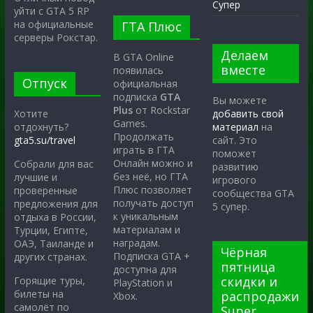
Супер
уйти с GTA 5 RP
на официальные
ГТА Плюс
серверы Рокстар.
Делаем
В GTA Online
вместе
появилась
Отпуск
официальная
подписка
GTA
Вы можете
Plus
от Rockstar
Хотите
добавить свой
Games.
отдохнуть?
материал
на
Продолжать
gta5.su/travel
сайт. Это
играть в ГТА
поможет
Онлайн можно и
Собрали для вас
развитию
без неё, но ГТА
лучшие и
игрового
Плюс позволяет
проверенные
сообщества GTA
получать доступ
предложения для
5 супер.
к уникальным
отдыха в России,
материалам и
Турции, Египте,
наградам.
ОАЭ, Таиланде и
Чёрная
Подписка GTA +
других странах.
пятница
доступна для
скидки и
Горящие туры,
PlayStation и
билеты на
распродажи
Xbox.
самолёт по
Super