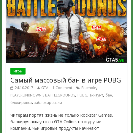
Игры
Самый массовый бан в игре PUBG
,
24.10.2017
GTA
1 Comment
Bluehole
,
,
,
,
PLAYERUNKNOWN'S BATTLEGROUNDS
PUBG
аккаунт
бан
,
блокировка
заблокировали
Читерам портят жизнь не только Rockstar Games,
блокируя аккаунты в GTA Online, но и другие
компании, чьи игровые продукты начинают