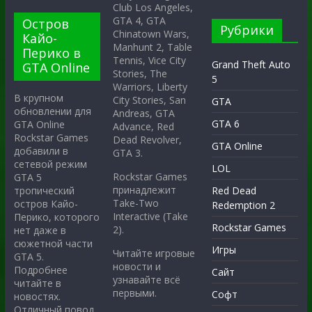
Club Los Angeles,
GTA 4, GTA
Остров
Рубрики
Chinatown Wars,
Кайо-
Manhunt 2, Table
Перико в
Tennis, Vice City
Grand Theft Auto
GTA Online
Stories, The
5
Warriors, Liberty
В крупном
City Stories, San
GTA
обновлении для
Andreas, GTA
GTA 6
GTA Online
Advance, Red
Rockstar Games
Dead Revolver,
GTA Online
добавили в
GTA 3.
сетевой режим
LOL
Rockstar Games
GTA 5
принадлежит
тропический
Red Dead
Take-Two
остров Кайо-
Redemption 2
Interactive (Take
Перико, которого
Rockstar Games
2).
нет даже в
сюжетной части
Игры
Читайте игровые
GTA 5.
новости и
Подробнее
Сайт
узнавайте всё
читайте в
первыми.
Софт
новостях.
Отличный повод