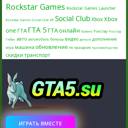
Rockstar Games
Rockstar Games Launcher
Social Club
Xbox
Xbox
Rockstar Games Social Club
RP
ГТА 5
one
ГТА онлайн
ГТА
Рокстар
Казино
Рокстар
авто
видео
дополнение
бонусы
автомобиль
Геймс
деньги
обновление
машина
игра
пк
праздник
противоборство
скидки
транспорт
ИГРАТЬ ВМЕСТЕ