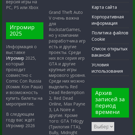
версия игры на
Карта сайта
PC, PS или Xbox
Grand Theft Auto
Корпоративная
V очень важна
информация
для
Игромир
RockstarGames,
2025
Политика файлов
но у компании
Cookie
разработчика игр
есть и другие
Информация о
Список открытых
проекты. Среди
выставке
вакансий
них вся серия игр
Игромир
2025,
GTA и другие
который
Условия
крупные игры
проходит
использования
мирового уровня.
совместно с
Среди них можно
Comic Con Russia
выделить Red
(Комик Кон Раша)
Архив
Dead Redemption
и возможность
2, Red Dead
купить билеты на
записей за
Online, Max Payne
мероприятие.
период
3, LA Noire и
времени
В следующем
другие. Кроме
году вас ждёт
того: GTA Trilogy
Игромир 2026
(Трилогия ГТА),
Bully, Midnight