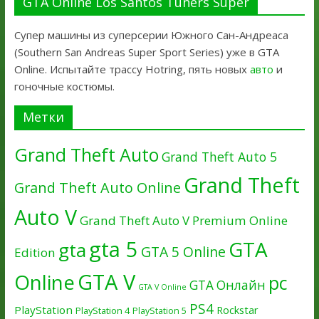
GTA Online Los Santos Tuners Super
Супер машины из суперсерии Южного Сан-Андреаса
(Southern San Andreas Super Sport Series) уже в GTA
Online. Испытайте трассу Hotring, пять новых
авто
и
гоночные костюмы.
Метки
Grand Theft Auto
Grand Theft Auto 5
Grand Theft
Grand Theft Auto Online
Auto V
Grand Theft Auto V Premium Online
gta 5
GTA
gta
GTA 5 Online
Edition
GTA V
Online
pc
GTA Онлайн
GTA V Online
PS4
PlayStation
Rockstar
PlayStation 4
PlayStation 5