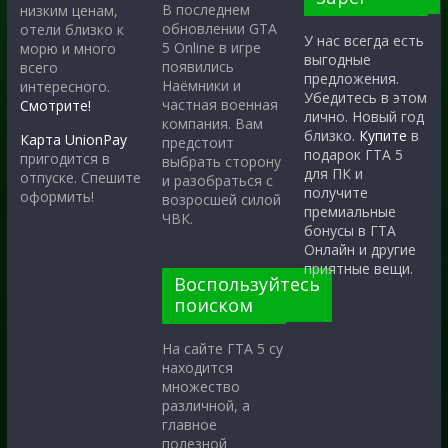
В последнем
низким ценам,
обновлении GTA
отели близко к
У нас всегда есть
5 Online в игре
морю и много
выгодные
появились
всего
предложения.
Наёмники и
интересного.
Убедитесь в этом
частная военная
Смотрите!
лично. Новый год
компания. Вам
близко.
Купите
в
Карта UnionPay
предстоит
подарок ГТА 5
пригодится в
выбрать сторону
для ПК и
отпуске. Спешите
и разобраться с
получите
оформить!
возросшей силой
премиальные
ЧВК.
бонусы в ГТА
Онлайн и другие
приятные вещи.
Воспользуйтесь
поиском
На сайте ГТА 5 су
находится
множество
различной, а
главное
полезной