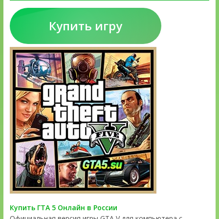
Купить игру
Купить ГТА 5 Онлайн в России
Официальная версия игры GTA V для компьютера с