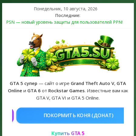
Понедельник, 10 августа, 2026
Последние:
PSN — новый уровень защиты для пользователей PPN!
Теперь в каждой подписке
The Kortz Center Heist выйдет в GTA Online уже 14 июля
Регистрация в Rockstar Games Social Club ошибка #1.500.7:
как зарегистрировать аккаунт и войти без проблем в 2026
году
Получайте особые награды в GTA Online по программе
Fine Art Collector
GTA 6 официальная обложка игры и Предзаказ Grand Theft
Auto VI
GTA 5 супер
— сайт о игре
Grand Theft Auto V
,
GTA
Online
и
GTA 6
от
Rockstar Games
. Известные вам как
GTA V, GTA VI и GTA 5 Online.
ОНЯ (ДОНАТ)
КУПИТЬ GTA 5 ONL
Купить GTA 5