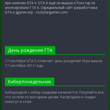
при наличии GTA V. GTA 6 ещё не вышла и Рокстар не
анонсировали ГТА 6. Официальный сайт разработчика
GTA и других игр - rockstargames.com
День рождения ГТА
17 сентября GTA 5 отмечает день рождения! Игра вышла
17 сентября 2013 года.
Киберпонедельник
Кибернеделя с кибер скидками начинается. Покупайте всё,
что хотели по выгодным ценам. Распродажи и скидки
помогут в этом.