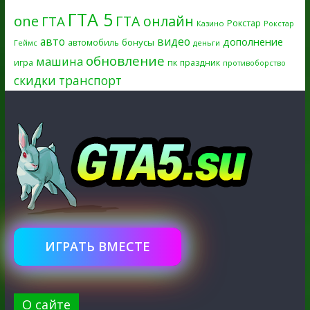
ГТА 5
one
ГТА онлайн
ГТА
Рокстар
Казино
Рокстар
авто
видео
дополнение
бонусы
автомобиль
Геймс
деньги
обновление
машина
игра
пк
праздник
противоборство
скидки
транспорт
ИГРАТЬ ВМЕСТЕ
О сайте