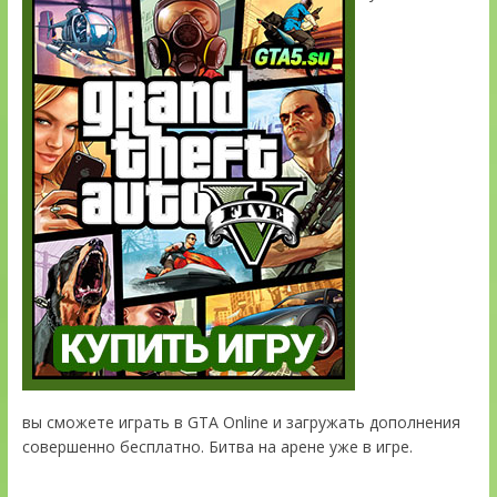
вы сможете играть в GTA Online и загружать дополнения
совершенно бесплатно. Битва на арене уже в игре.