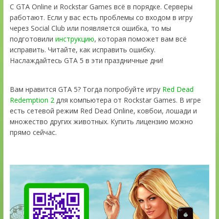
С GTA Online и Rockstar Games всё в порядке. Серверы
работают. Если у вас есть проблемы со входом в игру
через Social Club или появляется ошибка, то мы
подготовили
инструкцию
, которая поможет вам всё
исправить. Читайте, как исправить ошибку.
Наслаждайтесь GTA 5 в эти праздничные дни!
Вам нравится GTA 5? Тогда попробуйте игру
Red Dead
Redemption 2
для компьютера от Rockstar Games. В игре
есть сетевой режим Red Dead Online, ковбои, лошади и
множество других животных. Купить лицензию можно
прямо сейчас.