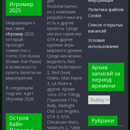
информация
для
Игромир
RockstarGames,
2025
Политика файлов
но у компании
Cookie
разработчика игр
есть и другие
Информация о
Список открытых
проекты. Среди
выставке
вакансий
них вся серия игр
Игромир
2025,
GTA и другие
который
Условия
крупные игры
проходит
использования
мирового уровня.
совместно с
Среди них можно
Comic Con Russia
выделить Red
(Комик Кон Раша)
Архив
Dead Redemption
и возможность
2, Red Dead
купить билеты на
записей за
Online, Max Payne
мероприятие.
период
3, LA Noire и
времени
В следующем
другие. Кроме
году вас ждёт
того: GTA Trilogy
Игромир 2026
(Трилогия ГТА),
Bully, Midnight
Club Los Angeles,
GTA 4, GTA
Остров
Рубрики
Chinatown Wars,
Кайо-
Manhunt 2, Table
Перико в