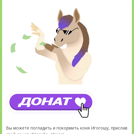
Вы можете погладить и покормить коня Игогошу, прислав