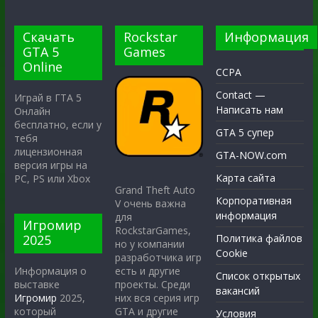
Скачать
Rockstar
Информация
GTA 5
Games
Online
CCPA
Contact —
Играй в ГТА 5
Написать нам
Онлайн
бесплатно, если у
GTA 5 супер
тебя
лицензионная
GTA-NOW.com
версия игры на
Карта сайта
PC, PS или Xbox
Grand Theft Auto
Корпоративная
V очень важна
информация
для
Игромир
RockstarGames,
2025
Политика файлов
но у компании
Cookie
разработчика игр
есть и другие
Информация о
Список открытых
проекты. Среди
выставке
вакансий
них вся серия игр
Игромир
2025,
GTA и другие
который
Условия