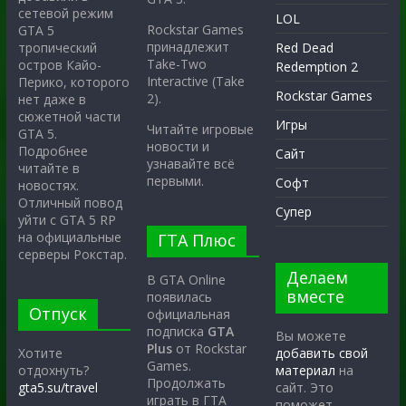
сетевой режим
LOL
Rockstar Games
GTA 5
принадлежит
тропический
Red Dead
Take-Two
остров Кайо-
Redemption 2
Interactive (Take
Перико, которого
Rockstar Games
2).
нет даже в
сюжетной части
Игры
Читайте игровые
GTA 5.
новости и
Подробнее
Сайт
узнавайте всё
читайте в
первыми.
Софт
новостях.
Отличный повод
Супер
уйти с GTA 5 RP
на официальные
ГТА Плюс
серверы Рокстар.
Делаем
В GTA Online
вместе
появилась
Отпуск
официальная
подписка
GTA
Вы можете
Plus
от Rockstar
Хотите
добавить свой
Games.
отдохнуть?
материал
на
Продолжать
gta5.su/travel
сайт. Это
играть в ГТА
поможет