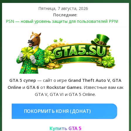
Пятница, 7 августа, 2026
Последние:
PSN — новый уровень защиты для пользователей PPN!
Теперь в каждой подписке
The Kortz Center Heist выйдет в GTA Online уже 14 июля
Регистрация в Rockstar Games Social Club ошибка #1.500.7:
как зарегистрировать аккаунт и войти без проблем в 2026
году
Получайте особые награды в GTA Online по программе
Fine Art Collector
GTA 6 официальная обложка игры и Предзаказ Grand Theft
Auto VI
GTA 5 супер
— сайт о игре
Grand Theft Auto V
,
GTA
Online
и
GTA 6
от
Rockstar Games
. Известные вам как
GTA V, GTA VI и GTA 5 Online.
НЯ (ДОНАТ)
КУПИТЬ GTA 5 ONL
Купить GTA 5