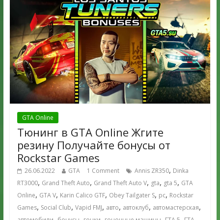
GTA Online
Тюнинг в GTA Online Жгите
резину Получайте бонусы от
Rockstar Games
,
26.06.2022
GTA
1 Comment
Annis ZR350
Dinka
,
,
,
,
,
RT3000
Grand Theft Auto
Grand Theft Auto V
gta
gta 5
GTA
,
,
,
,
,
Online
GTA V
Karin Calico GTF
Obey Tailgater S
pc
Rockstar
,
,
,
,
,
,
Games
Social Club
Vapid FMJ
авто
автоклуб
автомастерская
,
,
,
,
,
автомобили
бонусы
гонки
гоночные машины
ГТА 5
ГТА