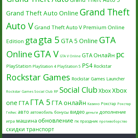
Grand Theft
Grand Theft Auto Online
Auto V
Grand Theft Auto V Premium Online
gta 5
GTA
gta
GTA 5 Online
Edition
GTA V
Online
pc
GTA Онлайн
GTA V Online
PS4
PlayStation
Rockstar
PlayStation 4
PlayStation 5
Rockstar Games
Rockstar Games Launcher
Social Club
Xbox
Xbox
Rockstar Games Social Club
RP
ГТА 5
one
ГТА онлайн
ГТА
Рокстар
Казино
Рокстар
авто
видео
дополнение
бонусы
автомобиль
Геймс
деньги
обновление
машина
игра
пк
праздник
противоборство
скидки
транспорт