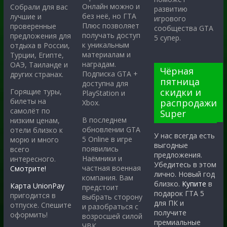
Онлайн можно и
Собрали для вас
развитию
без неё, но ГТА
лучшие и
игрового
Плюс позволяет
проверенные
сообщества GTA
получать доступ
предложения для
5 супер.
к уникальным
отдыха в России,
материалам и
Турции, Египте,
наградам.
ОАЭ, Таиланде и
Чёрная
Подписка GTA +
других странах.
пятница
доступна для
скидки и
Горящие туры,
PlayStation и
билеты на
распродажи
Xbox.
самолёт по
Super
В последнем
низким ценам,
обновлении GTA
отели близко к
У нас всегда есть
5 Online в игре
морю и много
выгодные
появились
всего
предложения.
Наёмники и
интересного.
Убедитесь в этом
частная военная
Смотрите!
лично. Новый год
компания. Вам
близко.
Купите
в
Карта UnionPay
предстоит
подарок ГТА 5
пригодится в
выбрать сторону
для ПК и
отпуске. Спешите
и разобраться с
получите
оформить!
возросшей силой
премиальные
ЧВК.