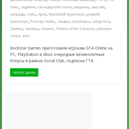
,
,
,
,
,
плюс
задания
каскадерские гонки
машины
миссии
,
,
,
,
награды
плюс
приз
Призовой транспорт
редкий
,
,
,
,
,
транспорт
Рокстар Геймс
скидки
спорткары
супер яхта
,
,
,
,
Тревор
тюнеры
тюнинг
Тюнинг в Лос-Сантосе
уличные
,
гонки
яхта
Rockstar Games приготовили игрокам GTA Online на
PC, PlayStation и Xbox очередные великолепные
бонусы в рамках Social Club, подписки ГТА
Читать далее