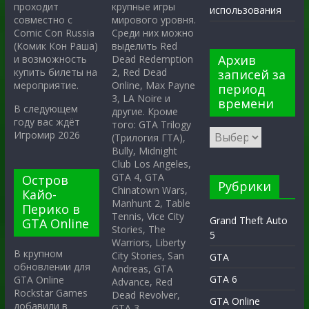
крупные игры
проходит
использования
мирового уровня.
совместно с
Среди них можно
Comic Con Russia
выделить Red
(Комик Кон Раша)
Архив
Dead Redemption
и возможность
2, Red Dead
купить билеты на
записей за
Online, Max Payne
мероприятие.
период
3, LA Noire и
времени
В следующем
другие. Кроме
году вас ждёт
того: GTA Trilogy
Игромир 2026
(Трилогия ГТА),
Bully, Midnight
Club Los Angeles,
GTA 4, GTA
Остров
Рубрики
Chinatown Wars,
Кайо-
Manhunt 2, Table
Перико в
Tennis, Vice City
Grand Theft Auto
GTA Online
Stories, The
5
Warriors, Liberty
В крупном
City Stories, San
GTA
обновлении для
Andreas, GTA
GTA 6
GTA Online
Advance, Red
Rockstar Games
Dead Revolver,
GTA Online
добавили в
GTA 3.