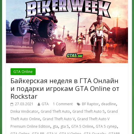
GTA Online
Байкерская неделя в ГТА Онлайн
и подарки игрокам GTA Online от
Rockstar
,
,
27.03.2021
GTA
1 Comment
BF Raptor
deadline
,
,
,
Dinka Vindicator
Grand Theft Auto
Grand Theft Auto 5
Grand
,
,
Theft Auto Online
Grand Theft Auto V
Grand Theft Auto V
,
,
,
,
,
Premium Online Edition
gta
gta 5
GTA 5 Online
GTA 5 супер
,
,
,
,
,
,
GTA Online
GTA RP
GTA V
GTA V Online
GTA Онлайн
GTARP