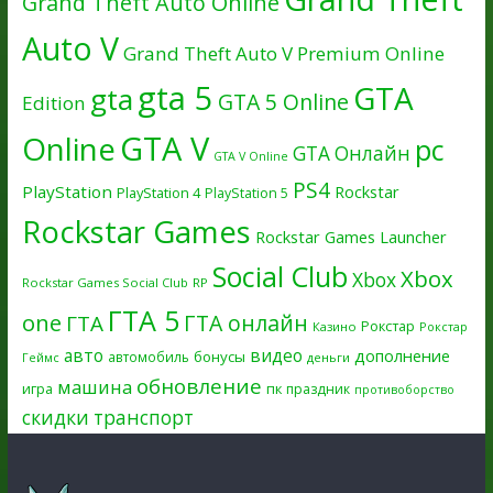
Grand Theft Auto Online
Auto V
Grand Theft Auto V Premium Online
gta 5
GTA
gta
GTA 5 Online
Edition
GTA V
Online
pc
GTA Онлайн
GTA V Online
PS4
PlayStation
Rockstar
PlayStation 4
PlayStation 5
Rockstar Games
Rockstar Games Launcher
Social Club
Xbox
Xbox
Rockstar Games Social Club
RP
ГТА 5
one
ГТА онлайн
ГТА
Рокстар
Казино
Рокстар
авто
видео
дополнение
бонусы
автомобиль
Геймс
деньги
обновление
машина
игра
пк
праздник
противоборство
скидки
транспорт