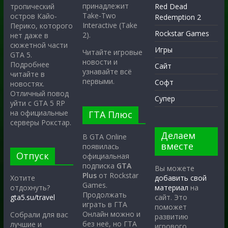
принадлежит
тропический
Red Dead
Take-Two
остров Кайо-
Redemption 2
Interactive (Take
Перико, которого
Rockstar Games
2).
нет даже в
сюжетной части
Игры
Читайте игровые
GTA 5.
новости и
Подробнее
Сайт
узнавайте всё
читайте в
первыми.
Софт
новостях.
Отличный повод
Супер
уйти с GTA 5 RP
на официальные
ГТА Плюс
серверы Рокстар.
Делаем
В GTA Online
вместе
появилась
Отпуск
официальная
подписка
GTA
Вы можете
Plus
от Rockstar
Хотите
добавить свой
Games.
отдохнуть?
материал
на
Продолжать
gta5.su/travel
сайт. Это
играть в ГТА
поможет
Онлайн можно и
Собрали для вас
развитию
без неё, но ГТА
лучшие и
игрового