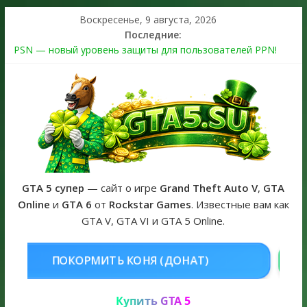
Воскресенье, 9 августа, 2026
Последние:
PSN — новый уровень защиты для пользователей PPN!
Теперь в каждой подписке
The Kortz Center Heist выйдет в GTA Online уже 14 июля
Регистрация в Rockstar Games Social Club ошибка #1.500.7:
как зарегистрировать аккаунт и войти без проблем в 2026
году
Получайте особые награды в GTA Online по программе
Fine Art Collector
GTA 6 официальная обложка игры и Предзаказ Grand Theft
Auto VI
GTA 5 супер
— сайт о игре
Grand Theft Auto V
,
GTA
Online
и
GTA 6
от
Rockstar Games
. Известные вам как
GTA V, GTA VI и GTA 5 Online.
НЯ (ДОНАТ)
КУПИТЬ GTA 5 ONL
Купить GTA 5