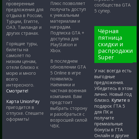
Плюс позволяет
проверенные
сообщества GTA
получать доступ
предложения для
5 супер.
к уникальным
отдыха в России,
материалам и
Турции, Египте,
наградам.
ОАЭ, Таиланде и
Чёрная
Подписка GTA +
других странах.
пятница
доступна для
скидки и
Горящие туры,
PlayStation и
билеты на
распродажи
Xbox.
самолёт по
Super
В последнем
низким ценам,
обновлении GTA
отели близко к
У нас всегда есть
5 Online в игре
морю и много
выгодные
появились
всего
предложения.
Наёмники и
интересного.
Убедитесь в этом
частная военная
Смотрите!
лично. Новый год
компания. Вам
близко.
Купите
в
Карта UnionPay
предстоит
подарок ГТА 5
пригодится в
выбрать сторону
для ПК и
отпуске. Спешите
и разобраться с
получите
оформить!
возросшей силой
премиальные
ЧВК.
бонусы в ГТА
Онлайн и другие