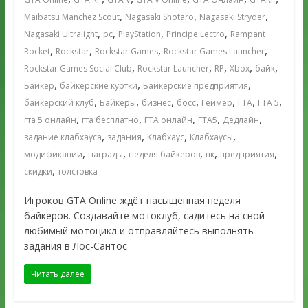
,
,
,
Maibatsu Manchez Scout
Nagasaki Shotaro
Nagasaki Stryder
,
,
,
,
Nagasaki Ultralight
pc
PlayStation
Principe Lectro
Rampant
,
,
,
,
Rocket
Rockstar
Rockstar Games
Rockstar Games Launcher
,
,
,
,
,
Rockstar Games Social Club
Rockstar Launcher
RP
Xbox
байк
,
,
,
Байкер
байкерские куртки
Байкерские предприятия
,
,
,
,
,
,
,
байкерский клуб
Байкеры
бизнес
босс
Геймер
ГТА
ГТА 5
,
,
,
,
,
гта 5 онлайн
гта бесплатно
ГТА онлайн
ГТА5
Дедлайн
,
,
,
,
задание клабхауса
задания
Клабхаус
Клабхаусы
,
,
,
,
,
модификации
награды
неделя байкеров
пк
предприятия
,
скидки
толстовка
Игроков GTA Online ждёт насыщенная неделя
байкеров. Создавайте мотоклуб, садитесь на свой
любимый мотоцикл и отправляйтесь выполнять
задания в Лос-Сантос
Читать далее