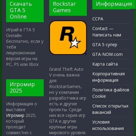
Скачать
Rockstar
Информация
GTA 5
Games
Online
CCPA
Contact —
Играй в ГТА 5
Написать нам
Онлайн
бесплатно, если у
GTA 5 супер
тебя
лицензионная
GTA-NOW.com
версия игры на
Карта сайта
PC, PS или Xbox
Grand Theft Auto
Корпоративная
V очень важна
информация
для
Игромир
RockstarGames,
2025
Политика файлов
но у компании
Cookie
разработчика игр
есть и другие
Информация о
Список открытых
проекты. Среди
выставке
вакансий
них вся серия игр
Игромир
2025,
GTA и другие
который
Условия
крупные игры
проходит
использования
мирового уровня.
совместно с