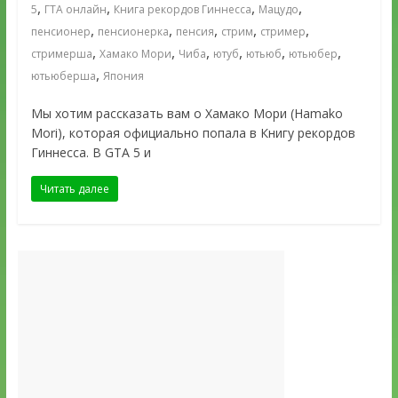
,
,
,
,
5
ГТА онлайн
Книга рекордов Гиннесса
Мацудо
,
,
,
,
,
пенсионер
пенсионерка
пенсия
стрим
стример
,
,
,
,
,
,
стримерша
Хамако Мори
Чиба
ютуб
ютьюб
ютьюбер
,
ютьюберша
Япония
Мы хотим рассказать вам о Хамако Мори (Hamako
Mori), которая официально попала в Книгу рекордов
Гиннесса. В GTA 5 и
Читать далее