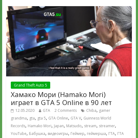
Grand Theft Auto 5
Хамако Мори (Hamako Mori)
играет в GTA 5 Online в 90 лет
,
12.05.2020
GTA
2 Comments
Chiba
gamer
,
,
,
,
,
grandma
gta
gta 5
GTA Online
GTA V
Guinness World
,
,
,
,
,
,
Records
Hamako Mori
Japan
Matsudo
stream
streamer
,
,
,
,
,
,
YouTube
Бабушка
видеоигры
Геймер
геймерша
ГТА
ГТА