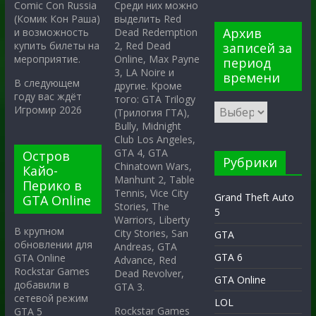
Среди них можно
Comic Con Russia
выделить Red
(Комик Кон Раша)
Архив
Dead Redemption
и возможность
2, Red Dead
купить билеты на
записей за
Online, Max Payne
мероприятие.
период
3, LA Noire и
времени
В следующем
другие. Кроме
году вас ждёт
того: GTA Trilogy
Игромир 2026
(Трилогия ГТА),
Bully, Midnight
Club Los Angeles,
GTA 4, GTA
Остров
Рубрики
Chinatown Wars,
Кайо-
Manhunt 2, Table
Перико в
Tennis, Vice City
Grand Theft Auto
GTA Online
Stories, The
5
Warriors, Liberty
В крупном
City Stories, San
GTA
обновлении для
Andreas, GTA
GTA 6
GTA Online
Advance, Red
Rockstar Games
Dead Revolver,
GTA Online
добавили в
GTA 3.
сетевой режим
LOL
Rockstar Games
GTA 5