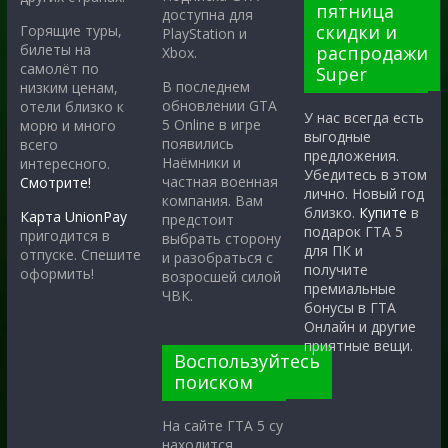
пятница
доступна для
скидки и
Горящие туры,
PlayStation и
билеты на
распродажи
Xbox.
самолёт по
Super
В последнем
низким ценам,
обновлении GTA
отели близко к
У нас всегда есть
5 Online в игре
морю и много
выгодные
появились
всего
предложения.
Наёмники и
интересного.
Убедитесь в этом
частная военная
Смотрите!
лично. Новый год
компания. Вам
близко.
Купите
в
Карта UnionPay
предстоит
подарок ГТА 5
пригодится в
выбрать сторону
для ПК и
отпуске. Спешите
и разобраться с
получите
оформить!
возросшей силой
премиальные
ЧВК.
бонусы в ГТА
Онлайн и другие
приятные вещи.
Воспользуйтесь
поиском
На сайте ГТА 5 су
находится