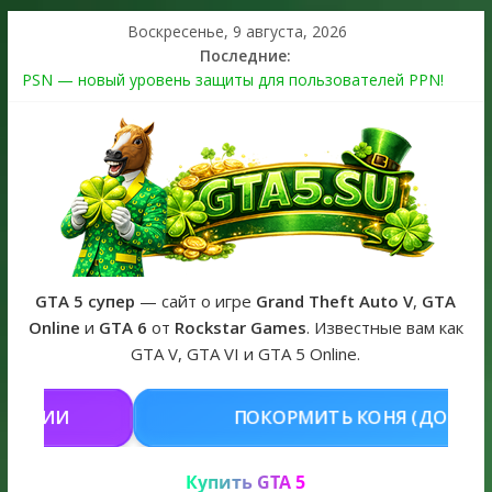
Воскресенье, 9 августа, 2026
Последние:
PSN — новый уровень защиты для пользователей PPN!
Теперь в каждой подписке
The Kortz Center Heist выйдет в GTA Online уже 14 июля
Регистрация в Rockstar Games Social Club ошибка #1.500.7:
как зарегистрировать аккаунт и войти без проблем в 2026
году
Получайте особые награды в GTA Online по программе
Fine Art Collector
GTA 6 официальная обложка игры и Предзаказ Grand Theft
Auto VI
GTA 5 супер
— сайт о игре
Grand Theft Auto V
,
GTA
Online
и
GTA 6
от
Rockstar Games
. Известные вам как
GTA V, GTA VI и GTA 5 Online.
ОРМИТЬ КОНЯ (ДОНАТ)
КУПИТЬ 
Купить GTA 5