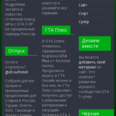
новости и
Подробнее
Сайт
узнавайте всё
читайте в
первыми.
Софт
новостях.
Отличный повод
Супер
уйти с GTA 5 RP
на официальные
ГТА Плюс
серверы Рокстар.
Делаем
В GTA Online
вместе
появилась
Отпуск
официальная
подписка
GTA
Вы можете
Plus
от Rockstar
Хотите
добавить свой
Games.
отдохнуть?
материал
на
Продолжать
gta5.su/travel
сайт. Это
играть в ГТА
поможет
Онлайн можно и
Собрали для вас
развитию
без неё, но ГТА
лучшие и
игрового
Плюс позволяет
проверенные
сообщества GTA
получать доступ
предложения для
5 супер.
к уникальным
отдыха в России,
материалам и
Турции, Египте,
наградам.
ОАЭ, Таиланде и
Чёрная
Подписка GTA +
других странах.