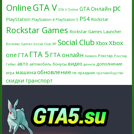
GTA V
Online
pc
GTA Онлайн
GTA V Online
PS4
PlayStation
Rockstar
PlayStation 4
PlayStation 5
Rockstar Games
Rockstar Games Launcher
Social Club
Xbox
Xbox
Rockstar Games Social Club
RP
ГТА 5
one
ГТА онлайн
ГТА
Рокстар
Казино
Рокстар
авто
видео
дополнение
бонусы
автомобиль
Геймс
деньги
обновление
машина
игра
пк
праздник
противоборство
скидки
транспорт