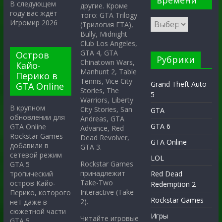
времени
В следующем
другие. Кроме
году вас ждёт
того: GTA Trilogy
Игромир 2026
(Трилогия ГТА),
Bully, Midnight
Club Los Angeles,
GTA 4, GTA
Остров
Рубрики
Chinatown Wars,
Кайо-
Manhunt 2, Table
Перико в
Tennis, Vice City
Grand Theft Auto
GTA Online
Stories, The
5
Warriors, Liberty
В крупном
City Stories, San
GTA
обновлении для
Andreas, GTA
GTA 6
GTA Online
Advance, Red
Rockstar Games
Dead Revolver,
GTA Online
добавили в
GTA 3.
сетевой режим
LOL
Rockstar Games
GTA 5
принадлежит
тропический
Red Dead
Take-Two
остров Кайо-
Redemption 2
Interactive (Take
Перико, которого
Rockstar Games
2).
нет даже в
сюжетной части
Игры
Читайте игровые
GTA 5.