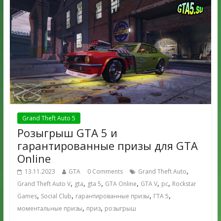
Grand Theft Auto 5
Розыгрыш GTA 5 и
гарантированные призы для GTA
Online
,
13.11.2023
GTA
0 Comments
Grand Theft Auto
,
,
,
,
,
,
Grand Theft Auto V
gta
gta 5
GTA Online
GTA V
pc
Rockstar
,
,
,
,
Games
Social Club
гарантированные призы
ГТА 5
,
,
моментальные призы
приз
розыгрыш