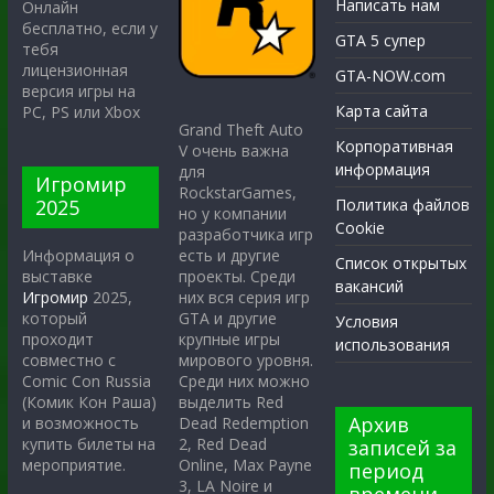
Написать нам
Онлайн
бесплатно, если у
GTA 5 супер
тебя
лицензионная
GTA-NOW.com
версия игры на
Карта сайта
PC, PS или Xbox
Grand Theft Auto
Корпоративная
V очень важна
информация
для
Игромир
RockstarGames,
2025
Политика файлов
но у компании
Cookie
разработчика игр
есть и другие
Информация о
Список открытых
проекты. Среди
выставке
вакансий
них вся серия игр
Игромир
2025,
GTA и другие
который
Условия
крупные игры
проходит
использования
мирового уровня.
совместно с
Среди них можно
Comic Con Russia
выделить Red
(Комик Кон Раша)
Архив
Dead Redemption
и возможность
2, Red Dead
купить билеты на
записей за
Online, Max Payne
мероприятие.
период
3, LA Noire и