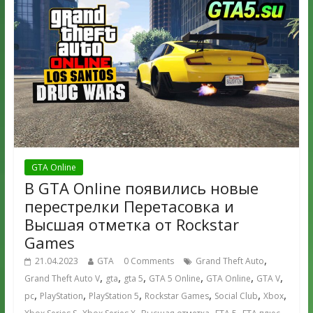
GTA Online
В GTA Online появились новые
перестрелки Перетасовка и
Высшая отметка от Rockstar
Games
,
21.04.2023
GTA
0 Comments
Grand Theft Auto
,
,
,
,
,
,
Grand Theft Auto V
gta
gta 5
GTA 5 Online
GTA Online
GTA V
,
,
,
,
,
,
pc
PlayStation
PlayStation 5
Rockstar Games
Social Club
Xbox
,
,
,
,
,