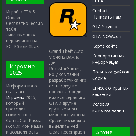
CCPA
Contact —
Играй в ГТА 5
Написать нам
Онлайн
бесплатно, если у
GTA 5 супер
тебя
лицензионная
GTA-NOW.com
версия игры на
Карта сайта
PC, PS или Xbox
Grand Theft Auto
Корпоративная
V очень важна
информация
для
Игромир
RockstarGames,
2025
Политика файлов
но у компании
Cookie
разработчика игр
есть и другие
Информация о
Список открытых
проекты. Среди
выставке
вакансий
них вся серия игр
Игромир
2025,
GTA и другие
который
Условия
крупные игры
проходит
использования
мирового уровня.
совместно с
Среди них можно
Comic Con Russia
выделить Red
(Комик Кон Раша)
Архив
Dead Redemption
и возможность