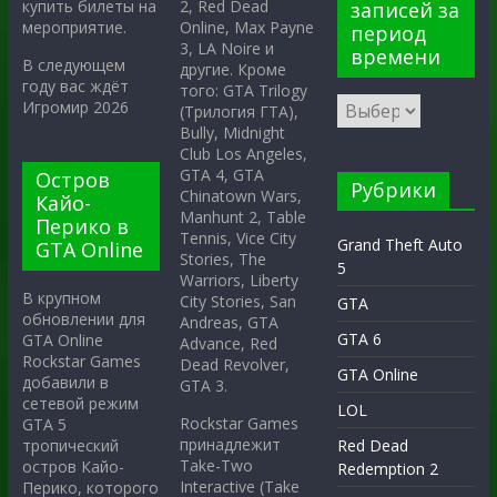
2, Red Dead
купить билеты на
записей за
Online, Max Payne
мероприятие.
период
3, LA Noire и
времени
В следующем
другие. Кроме
году вас ждёт
того: GTA Trilogy
Игромир 2026
(Трилогия ГТА),
Bully, Midnight
Club Los Angeles,
GTA 4, GTA
Остров
Рубрики
Chinatown Wars,
Кайо-
Manhunt 2, Table
Перико в
Tennis, Vice City
Grand Theft Auto
GTA Online
Stories, The
5
Warriors, Liberty
В крупном
City Stories, San
GTA
обновлении для
Andreas, GTA
GTA 6
GTA Online
Advance, Red
Rockstar Games
Dead Revolver,
GTA Online
добавили в
GTA 3.
сетевой режим
LOL
Rockstar Games
GTA 5
принадлежит
тропический
Red Dead
Take-Two
остров Кайо-
Redemption 2
Interactive (Take
Перико, которого