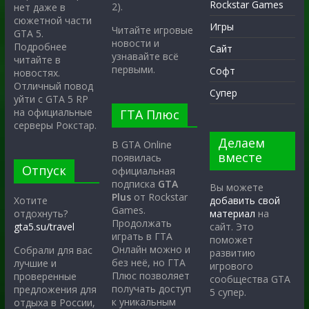
Rockstar Games
2).
нет даже в
сюжетной части
Игры
Читайте игровые
GTA 5.
новости и
Подробнее
Сайт
узнавайте всё
читайте в
первыми.
Софт
новостях.
Отличный повод
Супер
уйти с GTA 5 RP
на официальные
ГТА Плюс
серверы Рокстар.
Делаем
В GTA Online
вместе
появилась
Отпуск
официальная
подписка
GTA
Вы можете
Plus
от Rockstar
Хотите
добавить свой
Games.
отдохнуть?
материал
на
Продолжать
gta5.su/travel
сайт. Это
играть в ГТА
поможет
Онлайн можно и
Собрали для вас
развитию
без неё, но ГТА
лучшие и
игрового
Плюс позволяет
проверенные
сообщества GTA
получать доступ
предложения для
5 супер.
к уникальным
отдыха в России,