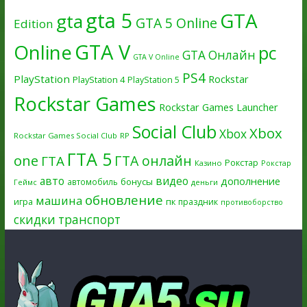
gta 5
GTA
gta
GTA 5 Online
Edition
GTA V
Online
pc
GTA Онлайн
GTA V Online
PS4
PlayStation
Rockstar
PlayStation 4
PlayStation 5
Rockstar Games
Rockstar Games Launcher
Social Club
Xbox
Xbox
Rockstar Games Social Club
RP
ГТА 5
one
ГТА онлайн
ГТА
Рокстар
Казино
Рокстар
авто
видео
дополнение
бонусы
автомобиль
Геймс
деньги
обновление
машина
игра
пк
праздник
противоборство
скидки
транспорт