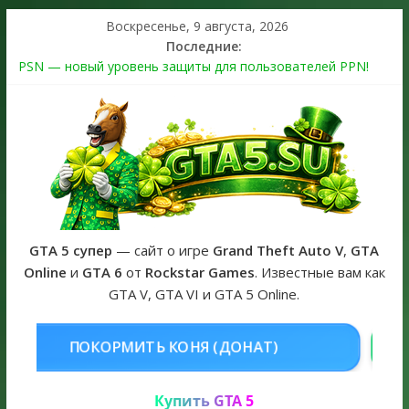
Воскресенье, 9 августа, 2026
Последние:
PSN — новый уровень защиты для пользователей PPN!
Теперь в каждой подписке
The Kortz Center Heist выйдет в GTA Online уже 14 июля
Регистрация в Rockstar Games Social Club ошибка #1.500.7:
как зарегистрировать аккаунт и войти без проблем в 2026
году
Получайте особые награды в GTA Online по программе
Fine Art Collector
GTA 6 официальная обложка игры и Предзаказ Grand Theft
Auto VI
GTA 5 супер
— сайт о игре
Grand Theft Auto V
,
GTA
Online
и
GTA 6
от
Rockstar Games
. Известные вам как
GTA V, GTA VI и GTA 5 Online.
НЯ (ДОНАТ)
КУПИТЬ GTA 5 ONL
Купить GTA 5