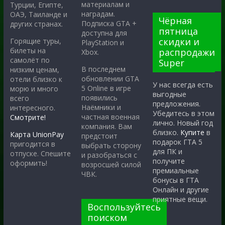
материалам и
Турции, Египте,
наградам.
ОАЭ, Таиланде и
Чёрная
Подписка GTA +
других странах.
пятница
доступна для
скидки и
Горящие туры,
PlayStation и
билеты на
распродажи
Xbox.
самолёт по
Super
В последнем
низким ценам,
обновлении GTA
отели близко к
У нас всегда есть
5 Online в игре
морю и много
выгодные
появились
всего
предложения.
Наёмники и
интересного.
Убедитесь в этом
частная военная
Смотрите!
лично. Новый год
компания. Вам
близко.
Купите
в
Карта UnionPay
предстоит
подарок ГТА 5
пригодится в
выбрать сторону
для ПК и
отпуске. Спешите
и разобраться с
получите
оформить!
возросшей силой
премиальные
ЧВК.
бонусы в ГТА
Онлайн и другие
приятные вещи.
Воспользуйтесь
поиском