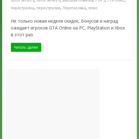
Xbox Series S
Xbox Series X
Высшая отметка
ГТА 5
ГТА плюс
,
,
,
перестрелка
перестрелки
Перетасовка
плюс
Не только новая неделя скидок, бонусов и наград
ожидает игроков GTA Online на PC, PlayStation и Xbox
в этот раз.
Читать далее