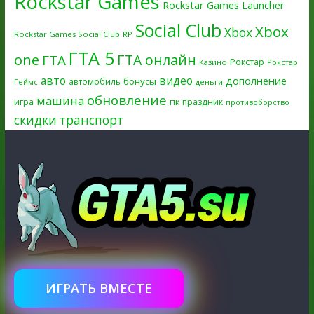
Rockstar Games
Rockstar Games Launcher
Social Club
Xbox
Xbox
Rockstar Games Social Club
RP
ГТА 5
one
ГТА онлайн
ГТА
Рокстар
Казино
Рокстар
авто
видео
дополнение
бонусы
автомобиль
Геймс
деньги
обновление
машина
игра
пк
праздник
противоборство
скидки
транспорт
ИГРАТЬ ВМЕСТЕ