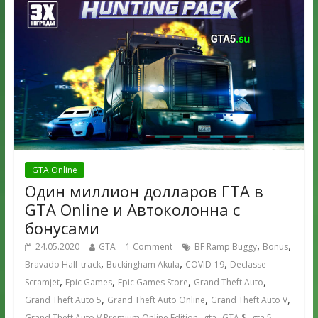
GTA Online
Один миллион долларов ГТА в
GTA Online и Автоколонна с
бонусами
,
,
24.05.2020
GTA
1 Comment
BF Ramp Buggy
Bonus
,
,
,
Bravado Half-track
Buckingham Akula
COVID-19
Declasse
,
,
,
,
Scramjet
Epic Games
Epic Games Store
Grand Theft Auto
,
,
,
Grand Theft Auto 5
Grand Theft Auto Online
Grand Theft Auto V
,
,
,
,
Grand Theft Auto V Premium Online Edition
gta
GTA $
gta 5