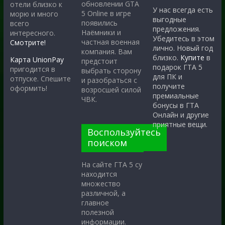
обновлении GTA
отели близко к
У нас всегда есть
5 Online в игре
морю и много
выгодные
появились
всего
предложения.
Наёмники и
интересного.
Убедитесь в этом
частная военная
Смотрите!
лично. Новый год
компания. Вам
близко.
Купите
в
Карта UnionPay
предстоит
подарок ГТА 5
пригодится в
выбрать сторону
для ПК и
отпуске. Спешите
и разобраться с
получите
оформить!
возросшей силой
премиальные
ЧВК.
бонусы в ГТА
Онлайн и другие
приятные вещи.
Воспользуйтесь
поиском
На сайте ГТА 5 су
находится
множество
различной, а
главное
полезной
информации.