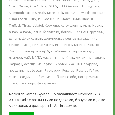
,
,
,
,
,
GTA 5 Online
GTA Online
GTA V
GTA Онлайн
Hunting Pack
,
,
,
,
,
Mammoth Patriot Stretch
Maze Bank
pc
PS4
Rewards
Rockstar
,
,
,
,
,
Games Social Club
RP
Social Club
Steam
TM-02 Khanjali
,
,
,
,
,
Truffade Thrax
Volatol
Xbox one
Автоколонна
Амму-Нация
,
,
,
,
,
,
,
ангар
ангары
банк
бесплатно
бонусы
Все яхты
грузовик
,
,
,
,
деньги
Джок Крэнли
должность
ежедневных заданий
,
,
,
,
,
жилое помещение
задания
игра
игры
Казино
Казино
,
,
,
,
,
Diamond
ковид
ковид 19
комбинезон
коронавирус
,
,
,
,
,
,
,
лаунчер
май
МАЛС
мастерская
мебель
миссия
мотоцикл
,
,
,
,
,
,
награды
освещение
офис
Пиротехника
ПКП
подарки
,
,
,
,
,
праздник
профессия
Раскраски
Рокстар
Рокстар Геймс
,
,
,
,
салют
скидки
Снабжение
События свободного режима
,
,
стиль
транспорт
фейерверки
Rockstar Games буквально заваливает игроков GTA 5
и GTA Online различными подарками, бонусами и даже
миллионами долларов ГТА. Плюсом ко