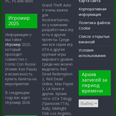
Карта сайта
PC, PS или Xbox
Grand Theft Auto
Корпоративная
V очень важна
информация
для
Игромир
RockstarGames,
2025
Политика файлов
но у компании
Cookie
разработчика игр
есть и другие
Информация о
Список открытых
проекты. Среди
выставке
вакансий
них вся серия игр
Игромир
2025,
GTA и другие
который
Условия
крупные игры
проходит
использования
мирового уровня.
совместно с
Среди них можно
Comic Con Russia
выделить Red
(Комик Кон Раша)
Архив
Dead Redemption
и возможность
2, Red Dead
купить билеты на
записей за
Online, Max Payne
мероприятие.
период
3, LA Noire и
времени
В следующем
другие. Кроме
году вас ждёт
того: GTA Trilogy
Игромир 2026
(Трилогия ГТА),
Bully, Midnight
Club Los Angeles,