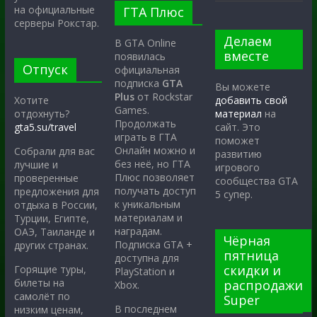
на официальные
ГТА Плюс
серверы Рокстар.
Делаем
В GTA Online
вместе
появилась
Отпуск
официальная
подписка
GTA
Вы можете
Plus
от Rockstar
Хотите
добавить свой
Games.
отдохнуть?
материал
на
Продолжать
gta5.su/travel
сайт. Это
играть в ГТА
поможет
Онлайн можно и
Собрали для вас
развитию
без неё, но ГТА
лучшие и
игрового
Плюс позволяет
проверенные
сообщества GTA
получать доступ
предложения для
5 супер.
к уникальным
отдыха в России,
материалам и
Турции, Египте,
наградам.
ОАЭ, Таиланде и
Чёрная
Подписка GTA +
других странах.
пятница
доступна для
скидки и
Горящие туры,
PlayStation и
билеты на
распродажи
Xbox.
самолёт по
Super
В последнем
низким ценам,