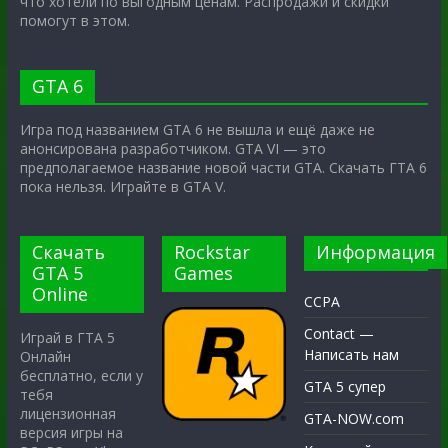
что хотели по выгодным ценам. Распродажи и скидки
помогут в этом.
GTA 6
Игра под названием GTA 6 не вышла и ещё даже не
анонсирована разработчиком. GTA VI — это
предполагаемое название новой части GTA. Скачать ГТА 6
пока нельзя. Играйте в GTA V.
Скачать
Rockstar
Информация
GTA 5
Games
Online
CCPA
Contact —
Играй в ГТА 5
Написать нам
Онлайн
бесплатно, если у
GTA 5 супер
тебя
лицензионная
GTA-NOW.com
версия игры на