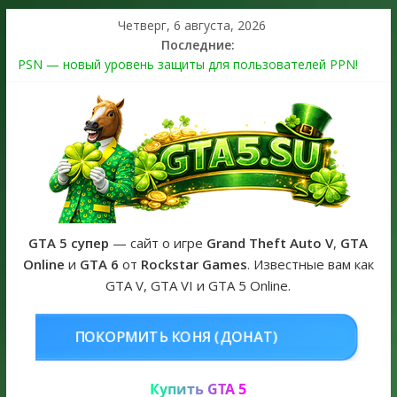
Четверг, 6 августа, 2026
Последние:
PSN — новый уровень защиты для пользователей PPN!
Теперь в каждой подписке
The Kortz Center Heist выйдет в GTA Online уже 14 июля
Регистрация в Rockstar Games Social Club ошибка #1.500.7:
как зарегистрировать аккаунт и войти без проблем в 2026
году
Получайте особые награды в GTA Online по программе
Fine Art Collector
GTA 6 официальная обложка игры и Предзаказ Grand Theft
Auto VI
GTA 5 супер
— сайт о игре
Grand Theft Auto V
,
GTA
Online
и
GTA 6
от
Rockstar Games
. Известные вам как
GTA V, GTA VI и GTA 5 Online.
НЯ (ДОНАТ)
КУПИТЬ GTA 5 ONL
Купить GTA 5