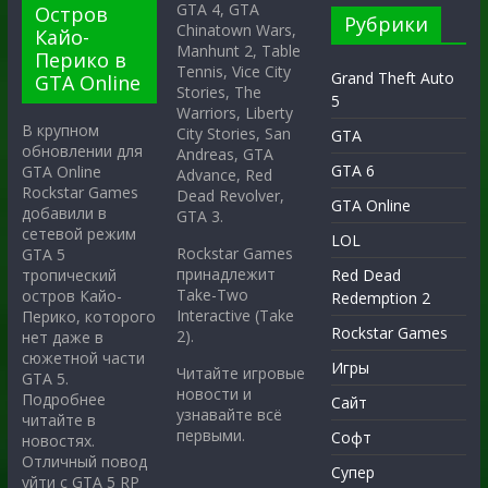
GTA 4, GTA
Остров
Рубрики
Chinatown Wars,
Кайо-
Manhunt 2, Table
Перико в
Tennis, Vice City
Grand Theft Auto
GTA Online
Stories, The
5
Warriors, Liberty
В крупном
City Stories, San
GTA
обновлении для
Andreas, GTA
GTA 6
GTA Online
Advance, Red
Rockstar Games
Dead Revolver,
GTA Online
добавили в
GTA 3.
сетевой режим
LOL
Rockstar Games
GTA 5
принадлежит
тропический
Red Dead
Take-Two
остров Кайо-
Redemption 2
Interactive (Take
Перико, которого
Rockstar Games
2).
нет даже в
сюжетной части
Игры
Читайте игровые
GTA 5.
новости и
Подробнее
Сайт
узнавайте всё
читайте в
первыми.
Софт
новостях.
Отличный повод
Супер
уйти с GTA 5 RP