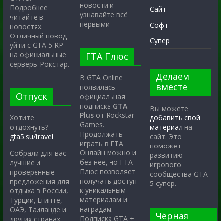
новости и
Подробнее
Сайт
узнавайте всё
читайте в
первыми.
Софт
новостях.
Отличный повод
Супер
уйти с GTA 5 RP
на официальные
ГТА Плюс
серверы Рокстар.
Делаем
В GTA Online
вместе
появилась
Отпуск
официальная
подписка
GTA
Вы можете
Plus
от Rockstar
Хотите
добавить свой
Games.
отдохнуть?
материал
на
Продолжать
gta5.su/travel
сайт. Это
играть в ГТА
поможет
Онлайн можно и
Собрали для вас
развитию
без неё, но ГТА
лучшие и
игрового
Плюс позволяет
проверенные
сообщества GTA
получать доступ
предложения для
5 супер.
к уникальным
отдыха в России,
материалам и
Турции, Египте,
наградам.
ОАЭ, Таиланде и
Чёрная
Подписка GTA +
других странах.