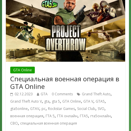
GTA Online
Cпециальная военная операция в
GTA Online
,
02.12.2023
GTA
0 Comments
Grand Theft Auto
,
,
,
,
,
,
Grand Theft Auto V
gta
gta 5
GTA Online
GTA V
GTA5
,
,
,
,
,
,
gta5online
GTAV
pc
Rockstar Games
Social Club
SVO
,
,
,
,
,
военная операция
ГТА 5
ГТА онлайн
ГТА5
гта5онлайн
,
СВО
специальная военная операция