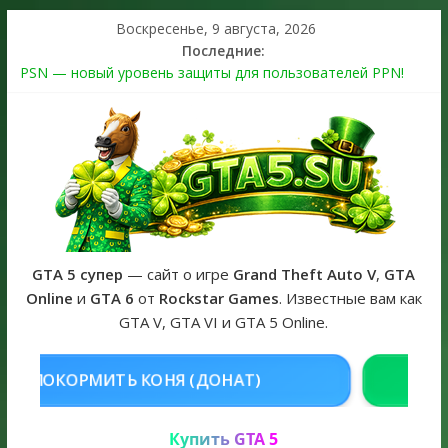
Воскресенье, 9 августа, 2026
Последние:
PSN — новый уровень защиты для пользователей PPN!
Теперь в каждой подписке
The Kortz Center Heist выйдет в GTA Online уже 14 июля
Регистрация в Rockstar Games Social Club ошибка #1.500.7:
как зарегистрировать аккаунт и войти без проблем в 2026
году
Получайте особые награды в GTA Online по программе
Fine Art Collector
GTA 6 официальная обложка игры и Предзаказ Grand Theft
Auto VI
GTA 5 супер
— сайт о игре
Grand Theft Auto V
,
GTA
Online
и
GTA 6
от
Rockstar Games
. Известные вам как
GTA V, GTA VI и GTA 5 Online.
НЯ (ДОНАТ)
КУПИТЬ GTA 5 ONL
Купить GTA 5