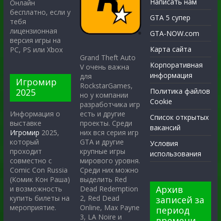
Написать нам
Онлайн
бесплатно, если у
GTA 5 супер
тебя
лицензионная
GTA-NOW.com
версия игры на
Карта сайта
PC, PS или Xbox
Grand Theft Auto
Корпоративная
V очень важна
информация
для
Игромир
RockstarGames,
2025
Политика файлов
но у компании
Cookie
разработчика игр
есть и другие
Информация о
Список открытых
проекты. Среди
выставке
вакансий
них вся серия игр
Игромир
2025,
GTA и другие
который
Условия
крупные игры
проходит
использования
мирового уровня.
совместно с
Среди них можно
Comic Con Russia
выделить Red
(Комик Кон Раша)
Архив
Dead Redemption
и возможность
2, Red Dead
купить билеты на
записей за
Online, Max Payne
мероприятие.
период
3, LA Noire и
времени