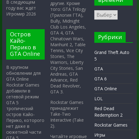
В следующем
другие. Кроме
году вас ждёт
того: GTA Trilogy
Игромир 2026
(Трилогия ГТА),
Bully, Midnight
Club Los Angeles,
GTA 4, GTA
Остров
Рубрики
Chinatown Wars,
Кайо-
Manhunt 2, Table
Перико в
Tennis, Vice City
Grand Theft Auto
GTA Online
Stories, The
5
Warriors, Liberty
В крупном
City Stories, San
GTA
обновлении для
Andreas, GTA
GTA 6
GTA Online
Advance, Red
Rockstar Games
Dead Revolver,
GTA Online
добавили в
GTA 3.
сетевой режим
LOL
Rockstar Games
GTA 5
принадлежит
тропический
Red Dead
Take-Two
остров Кайо-
Redemption 2
Interactive (Take
Перико, которого
Rockstar Games
2).
нет даже в
сюжетной части
Игры
Читайте игровые
GTA 5.