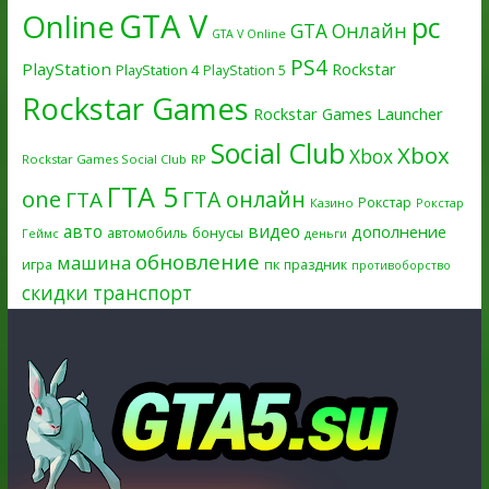
GTA V
Online
pc
GTA Онлайн
GTA V Online
PS4
PlayStation
Rockstar
PlayStation 4
PlayStation 5
Rockstar Games
Rockstar Games Launcher
Social Club
Xbox
Xbox
Rockstar Games Social Club
RP
ГТА 5
one
ГТА онлайн
ГТА
Рокстар
Казино
Рокстар
авто
видео
дополнение
бонусы
автомобиль
Геймс
деньги
обновление
машина
игра
пк
праздник
противоборство
скидки
транспорт