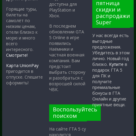
пятница
доступна для
скидки и
Горящие туры,
PlayStation и
билеты на
распродажи
Xbox.
самолёт по
Super
В последнем
низким ценам,
обновлении GTA
отели близко к
У нас всегда есть
5 Online в игре
морю и много
выгодные
появились
всего
предложения.
Наёмники и
интересного.
Убедитесь в этом
частная военная
Смотрите!
лично. Новый год
компания. Вам
близко.
Купите
в
Карта UnionPay
предстоит
подарок ГТА 5
пригодится в
выбрать сторону
для ПК и
отпуске. Спешите
и разобраться с
получите
оформить!
возросшей силой
премиальные
ЧВК.
бонусы в ГТА
Онлайн и другие
приятные вещи.
Воспользуйтесь
поиском
На сайте ГТА 5 су
находится