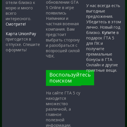
обновлении GTA
отели близко к
У нас всегда есть
5 Online в игре
морю и много
выгодные
появились
всего
предложения.
Наёмники и
интересного.
Убедитесь в этом
частная военная
Смотрите!
лично. Новый год
компания. Вам
близко.
Купите
в
Карта UnionPay
предстоит
подарок ГТА 5
пригодится в
выбрать сторону
для ПК и
отпуске. Спешите
и разобраться с
получите
оформить!
возросшей силой
премиальные
ЧВК.
бонусы в ГТА
Онлайн и другие
приятные вещи.
Воспользуйтесь
поиском
На сайте ГТА 5 су
находится
множество
различной, а
главное
полезной
информации.