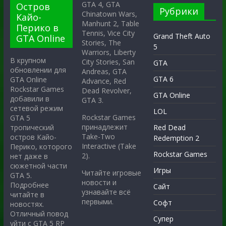
GTA 4, GTA
Остров
Рубрики
Chinatown Wars,
Кайо-
Manhunt 2, Table
Перико в
Tennis, Vice City
Grand Theft Auto
GTA Online
Stories, The
5
Warriors, Liberty
В крупном
City Stories, San
GTA
обновлении для
Andreas, GTA
GTA 6
GTA Online
Advance, Red
Rockstar Games
Dead Revolver,
GTA Online
добавили в
GTA 3.
сетевой режим
LOL
Rockstar Games
GTA 5
принадлежит
тропический
Red Dead
Take-Two
остров Кайо-
Redemption 2
Interactive (Take
Перико, которого
Rockstar Games
2).
нет даже в
сюжетной части
Игры
Читайте игровые
GTA 5.
новости и
Подробнее
Сайт
узнавайте всё
читайте в
первыми.
Софт
новостях.
Отличный повод
Супер
уйти с GTA 5 RP