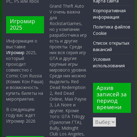
Карта сайта
PC, PS или Xbox
Grand Theft Auto
Корпоративная
V очень важна
информация
для
Игромир
RockstarGames,
2025
Политика файлов
но у компании
Cookie
разработчика игр
есть и другие
Информация о
Список открытых
проекты. Среди
выставке
вакансий
них вся серия игр
Игромир
2025,
GTA и другие
который
Условия
крупные игры
проходит
использования
мирового уровня.
совместно с
Среди них можно
Comic Con Russia
выделить Red
(Комик Кон Раша)
Архив
Dead Redemption
и возможность
2, Red Dead
купить билеты на
записей за
Online, Max Payne
мероприятие.
период
3, LA Noire и
времени
В следующем
другие. Кроме
году вас ждёт
того: GTA Trilogy
Игромир 2026
(Трилогия ГТА),
Bully, Midnight
Club Los Angeles,