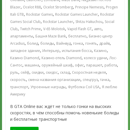
,
,
,
,
Blazer
Ocelot R88
Ocelot Stromberg
Principe Nemesis
Progen
,
,
,
Itali GTB
Rockstar Games
Rockstar Games Launcher
Rockstar
,
,
,
Games Social Club
Rockstar Launcher
Shitzu Hakuchou
Social
,
,
,
,
,
Club
Twitch Prime
V-65 Molotok
Vapid Flash GT
авто
,
,
,
апартаменты
Башня Maze Bank
бесплатно
Бизнес-центр
,
,
,
,
,
,
,
Arcadius
болид
болиды
Вайнвуд
гонка
гонять
драйв
,
,
,
,
западное здание
Интерьер
испытания босса
Казино
,
,
,
Казино Diamond
Казино-отель Diamond
колесо удачи
Лос-
,
,
,
,
,
,
Сантос
машина
оружейный шкаф
офис
парашют
работа
,
,
,
,
,
,
руль
сейф
скидки
скидос
склад
Скоростная неделя
,
,
,
,
скорость
смена названия организации
спецгруз
тачка
,
,
,
транспорт
Утроенные награды
Футболка Coil USA
Я люблю
Америку
В GTA Online вас ждёт не только гонки на высоких
скоростях, в чём способны помочь новенькие болиды
и бесплатные транспортные