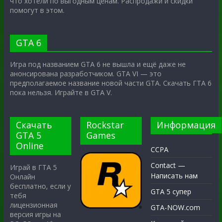
что хотели по выгодным ценам. Распродажи и скидки
помогут в этом.
GTA 6
Игра под названием GTA 6 не вышла и ещё даже не
анонсирована разработчиком. GTA VI — это
предполагаемое название новой части GTA. Скачать ГТА 6
пока нельзя. Играйте в GTA V.
Скачать
Rockstar
Информация
GTA 5
Games
Online
CCPA
Contact —
Играй в ГТА 5
Написать нам
Онлайн
бесплатно, если у
GTA 5 супер
тебя
лицензионная
GTA-NOW.com
версия игры на