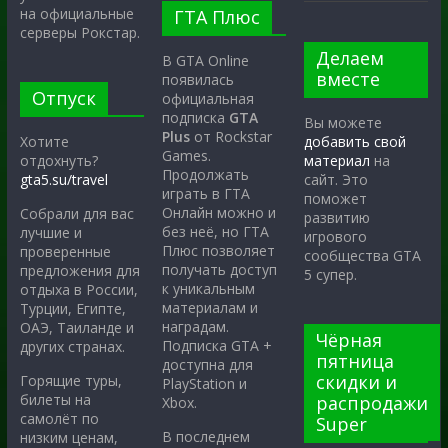
на официальные
ГТА Плюс
серверы Рокстар.
Делаем
В GTA Online
вместе
появилась
Отпуск
официальная
подписка
GTA
Вы можете
Plus
от Rockstar
Хотите
добавить свой
Games.
отдохнуть?
материал
на
Продолжать
gta5.su/travel
сайт. Это
играть в ГТА
поможет
Онлайн можно и
Собрали для вас
развитию
без неё, но ГТА
лучшие и
игрового
Плюс позволяет
проверенные
сообщества GTA
получать доступ
предложения для
5 супер.
к уникальным
отдыха в России,
материалам и
Турции, Египте,
наградам.
ОАЭ, Таиланде и
Чёрная
Подписка GTA +
других странах.
пятница
доступна для
скидки и
Горящие туры,
PlayStation и
билеты на
распродажи
Xbox.
самолёт по
Super
В последнем
низким ценам,