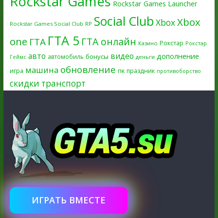
Rockstar Games
Rockstar Games Launcher
Social Club
Xbox
Xbox
Rockstar Games Social Club
RP
ГТА 5
one
ГТА онлайн
ГТА
Рокстар
Казино
Рокстар
авто
видео
дополнение
бонусы
автомобиль
Геймс
деньги
обновление
машина
игра
пк
праздник
противоборство
скидки
транспорт
ИГРАТЬ ВМЕСТЕ