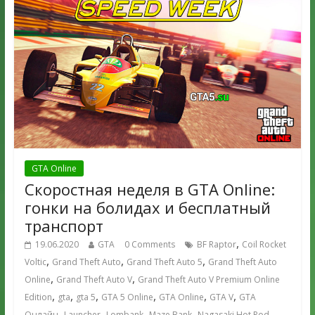
GTA Online
Скоростная неделя в GTA Online:
гонки на болидах и бесплатный
транспорт
,
19.06.2020
GTA
0 Comments
BF Raptor
Coil Rocket
,
,
,
Voltic
Grand Theft Auto
Grand Theft Auto 5
Grand Theft Auto
,
,
Online
Grand Theft Auto V
Grand Theft Auto V Premium Online
,
,
,
,
,
,
Edition
gta
gta 5
GTA 5 Online
GTA Online
GTA V
GTA
,
,
,
,
Онлайн
Launcher
Lombank
Maze Bank
Nagasaki Hot Rod