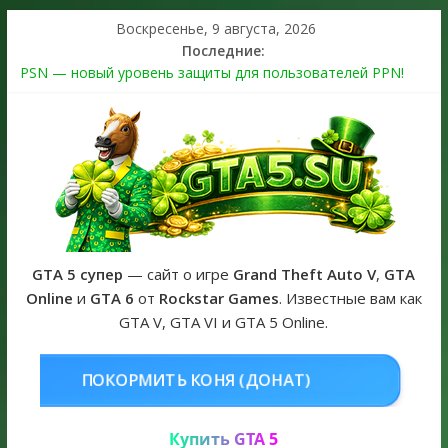
Воскресенье, 9 августа, 2026
Последние:
PSN — новый уровень защиты для пользователей PPN!
Теперь в каждой подписке
The Kortz Center Heist выйдет в GTA Online уже 14 июля
Регистрация в Rockstar Games Social Club ошибка #1.500.7:
как зарегистрировать аккаунт и войти без проблем в 2026
году
Получайте особые награды в GTA Online по программе
Fine Art Collector
GTA 6 официальная обложка игры и Предзаказ Grand Theft
Auto VI
GTA 5 супер
— сайт о игре
Grand Theft Auto V
,
GTA
Online
и
GTA 6
от
Rockstar Games
. Известные вам как
GTA V, GTA VI и GTA 5 Online.
НЯ (ДОНАТ)
КУПИТЬ GTA 5 ONL
Купить GTA 5