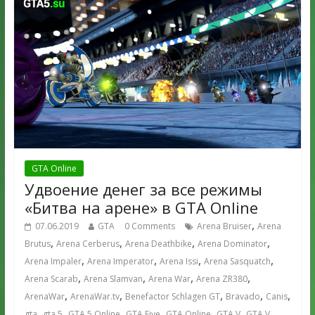
GTA Online
Удвоение денег за все режимы
«Битва на арене» в GTA Online
,
07.06.2019
GTA
0 Comments
Arena Bruiser
Arena
,
,
,
,
Brutus
Arena Cerberus
Arena Deathbike
Arena Dominator
,
,
,
,
Arena Impaler
Arena Imperator
Arena Issi
Arena Sasquatch
,
,
,
,
Arena Scarab
Arena Slamvan
Arena War
Arena ZR380
,
,
,
,
,
ArenaWar
ArenaWar.tv
Benefactor Schlagen GT
Bravado
Canis
,
,
,
,
,
,
gta
gta 5
GTA 5 Online
GTA Five
GTA Online
GTA V
GTA V