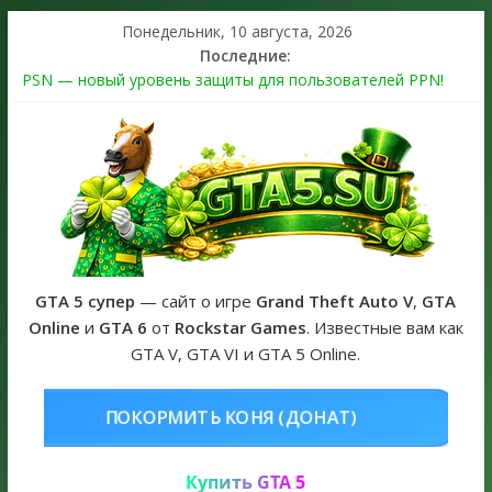
Понедельник, 10 августа, 2026
Последние:
PSN — новый уровень защиты для пользователей PPN!
Теперь в каждой подписке
The Kortz Center Heist выйдет в GTA Online уже 14 июля
Регистрация в Rockstar Games Social Club ошибка #1.500.7:
как зарегистрировать аккаунт и войти без проблем в 2026
году
Получайте особые награды в GTA Online по программе
Fine Art Collector
GTA 6 официальная обложка игры и Предзаказ Grand Theft
Auto VI
GTA 5 супер
— сайт о игре
Grand Theft Auto V
,
GTA
Online
и
GTA 6
от
Rockstar Games
. Известные вам как
GTA V, GTA VI и GTA 5 Online.
ОНЯ (ДОНАТ)
КУПИТЬ GTA 5 ONL
Купить GTA 5