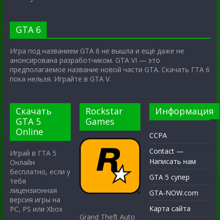
GTA 6
Игра под названием GTA 6 не вышла и ещё даже не
анонсирована разработчиком. GTA VI — это
предполагаемое название новой части GTA. Скачать ГТА 6
пока нельзя. Играйте в GTA V.
Скачать
Rockstar
Информация
GTA 5
Games
Online
CCPA
Contact —
Играй в ГТА 5
Написать нам
Онлайн
бесплатно, если у
GTA 5 супер
тебя
лицензионная
GTA-NOW.com
версия игры на
Карта сайта
PC, PS или Xbox
Grand Theft Auto