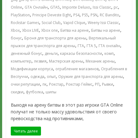
,
,
,
,
,
,
Online
GTA Онлайн
GTA5
Imponte Deluxo
Issi Classic
pc
,
,
,
,
,
,
PlayStation
Principe Deveste Eight
PS4
PS5
PSN
RC Bandito
,
,
,
,
Rockstar Games
Social Club
Vapid Clique
Weeny Issi Classic
,
,
,
,
,
Xbox
Xbox LIVE
Xbox one
Битва на арене
Битвы на арене
,
,
бонус
Броня для транспорта для арены
Вертикальный
,
,
,
,
прыжок для транспорта для арены
ГТА
ГТА 5
ГТА онлайн
,
,
,
,
денежный бонус
деньги
каркасы безопасности
комп
,
,
,
,
компьютер
лезвия
Мастерская арены
Механик арены
,
,
Модификации корпуса
ограбление магазинов
Ограбления в
,
,
,
,
Веспуччи
одежда
опыт
Оружие для транспорта для арены
,
,
,
,
,
,
очки репутации
пк
Рокстар
Рокстар Геймс
РП
Рывки
,
,
скидки
футболка
шипы
Выходя на арену битвы в этот раз игроки GTA Online
получат не только массу удовольствия от своего
превосходства над противниками,
Читать далее