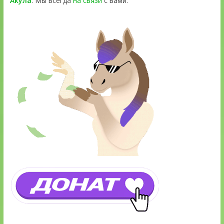
Акула
. Мы всегда
на связи
с вами.