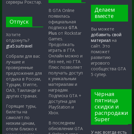
серверы Рокстар.
Делаем
В GTA Online
вместе
появилась
Отпуск
официальная
подписка
GTA
Вы можете
Plus
от Rockstar
Хотите
добавить свой
Games.
отдохнуть?
материал
на
Продолжать
gta5.su/travel
сайт. Это
играть в ГТА
поможет
Онлайн можно и
Собрали для вас
развитию
без неё, но ГТА
лучшие и
игрового
Плюс позволяет
проверенные
сообщества GTA
получать доступ
предложения для
5 супер.
к уникальным
отдыха в России,
материалам и
Турции, Египте,
наградам.
ОАЭ, Таиланде и
Чёрная
Подписка GTA +
других странах.
пятница
доступна для
скидки и
Горящие туры,
PlayStation и
билеты на
распродажи
Xbox.
самолёт по
Super
В последнем
низким ценам,
обновлении GTA
отели близко к
У нас всегда есть