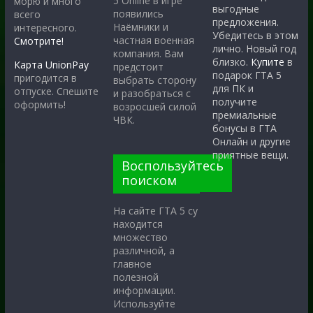
5 Online в игре
морю и много
выгодные
появились
всего
предложения.
Наёмники и
интересного.
Убедитесь в этом
частная военная
Смотрите!
лично. Новый год
компания. Вам
близко.
Купите
в
Карта UnionPay
предстоит
подарок ГТА 5
пригодится в
выбрать сторону
для ПК и
отпуске. Спешите
и разобраться с
получите
оформить!
возросшей силой
премиальные
ЧВК.
бонусы в ГТА
Онлайн и другие
приятные вещи.
Воспользуйтесь
поиском
На сайте ГТА 5 су
находится
множество
различной, а
главное
полезной
информации.
Используйте