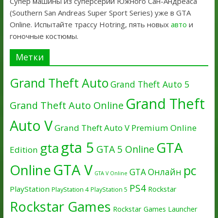
Супер машины из суперсерии Южного Сан-Андреаса
(Southern San Andreas Super Sport Series) уже в GTA
Online. Испытайте трассу Hotring, пять новых
авто
и
гоночные костюмы.
Метки
Grand Theft Auto
Grand Theft Auto 5
Grand Theft
Grand Theft Auto Online
Auto V
Grand Theft Auto V Premium Online
gta 5
GTA
gta
GTA 5 Online
Edition
GTA V
Online
pc
GTA Онлайн
GTA V Online
PS4
PlayStation
Rockstar
PlayStation 4
PlayStation 5
Rockstar Games
Rockstar Games Launcher