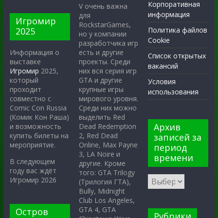
Корпоративная
V очень важна
информация
для
Игромир
RockstarGames,
2025
Политика файлов
но у компании
Cookie
разработчика игр
есть и другие
Информация о
Список открытых
проекты. Среди
выставке
вакансий
них вся серия игр
Игромир
2025,
GTA и другие
который
Условия
крупные игры
проходит
использования
мирового уровня.
совместно с
Среди них можно
Comic Con Russia
выделить Red
(Комик Кон Раша)
Архив
Dead Redemption
и возможность
2, Red Dead
купить билеты на
записей за
Online, Max Payne
мероприятие.
период
3, LA Noire и
времени
В следующем
другие. Кроме
году вас ждёт
того: GTA Trilogy
Игромир 2026
(Трилогия ГТА),
Bully, Midnight
Club Los Angeles,
GTA 4, GTA
Остров
Рубрики