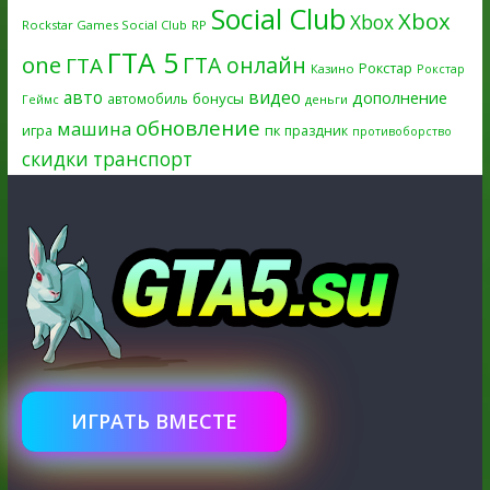
Social Club
Xbox
Xbox
Rockstar Games Social Club
RP
ГТА 5
one
ГТА онлайн
ГТА
Рокстар
Казино
Рокстар
авто
видео
дополнение
бонусы
автомобиль
Геймс
деньги
обновление
машина
игра
пк
праздник
противоборство
скидки
транспорт
ИГРАТЬ ВМЕСТЕ