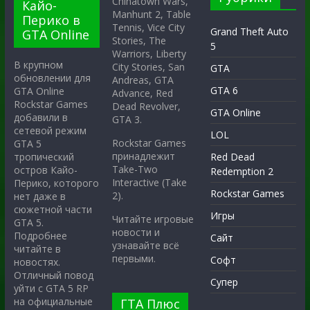
Chinatown Wars,
Кайо-
Manhunt 2, Table
Перико в
Tennis, Vice City
Grand Theft Auto
GTA Online
Stories, The
5
Warriors, Liberty
В крупном
City Stories, San
GTA
обновлении для
Andreas, GTA
GTA 6
GTA Online
Advance, Red
Rockstar Games
Dead Revolver,
GTA Online
добавили в
GTA 3.
сетевой режим
LOL
Rockstar Games
GTA 5
принадлежит
тропический
Red Dead
Take-Two
остров Кайо-
Redemption 2
Interactive (Take
Перико, которого
Rockstar Games
2).
нет даже в
сюжетной части
Игры
Читайте игровые
GTA 5.
новости и
Подробнее
Сайт
узнавайте всё
читайте в
первыми.
Софт
новостях.
Отличный повод
Супер
уйти с GTA 5 RP
на официальные
ГТА Плюс