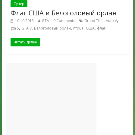
Супер
Флаг США и Белоголовый орлан
,
10.10.2015
GTA
0 Comments
Grand Theft Auto V
,
,
,
,
,
gta 5
GTA V
Белоголовый орлан
птица
США
флаг
Читать далее