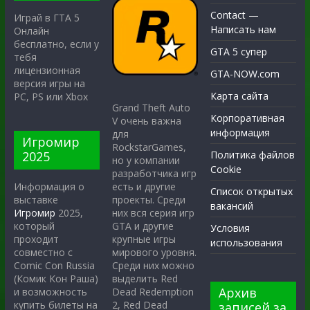
Contact —
Играй в ГТА 5
Написать нам
Онлайн
бесплатно, если у
GTA 5 супер
тебя
лицензионная
GTA-NOW.com
версия игры на
Карта сайта
PC, PS или Xbox
Grand Theft Auto
Корпоративная
V очень важна
информация
для
Игромир
RockstarGames,
2025
Политика файлов
но у компании
Cookie
разработчика игр
есть и другие
Информация о
Список открытых
проекты. Среди
выставке
вакансий
них вся серия игр
Игромир
2025,
GTA и другие
который
Условия
крупные игры
проходит
использования
мирового уровня.
совместно с
Среди них можно
Comic Con Russia
выделить Red
(Комик Кон Раша)
Архив
Dead Redemption
и возможность
2, Red Dead
купить билеты на
записей за