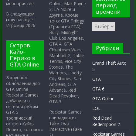
Online, Max Payne
мероприятие.
период
3, LA Noire и
времени
В следующем
другие. Кроме
году вас ждёт
того: GTA Trilogy
Игромир 2026
(Трилогия ГТА),
Bully, Midnight
Club Los Angeles,
GTA 4, GTA
Остров
Рубрики
Chinatown Wars,
Кайо-
Manhunt 2, Table
Перико в
Tennis, Vice City
Grand Theft Auto
GTA Online
Stories, The
5
Warriors, Liberty
В крупном
City Stories, San
GTA
обновлении для
Andreas, GTA
GTA 6
GTA Online
Advance, Red
Rockstar Games
Dead Revolver,
GTA Online
добавили в
GTA 3.
сетевой режим
LOL
Rockstar Games
GTA 5
принадлежит
тропический
Red Dead
Take-Two
остров Кайо-
Redemption 2
Interactive (Take
Перико, которого
Rockstar Games
2).
нет даже в