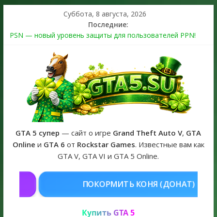
Суббота, 8 августа, 2026
Последние:
PSN — новый уровень защиты для пользователей PPN!
Теперь в каждой подписке
The Kortz Center Heist выйдет в GTA Online уже 14 июля
Регистрация в Rockstar Games Social Club ошибка #1.500.7:
как зарегистрировать аккаунт и войти без проблем в 2026
году
Получайте особые награды в GTA Online по программе
Fine Art Collector
GTA 6 официальная обложка игры и Предзаказ Grand Theft
Auto VI
GTA 5 супер
— сайт о игре
Grand Theft Auto V
,
GTA
Online
и
GTA 6
от
Rockstar Games
. Известные вам как
GTA V, GTA VI и GTA 5 Online.
 КОНЯ (ДОНАТ)
КУПИТЬ GTA 5 O
Купить GTA 5