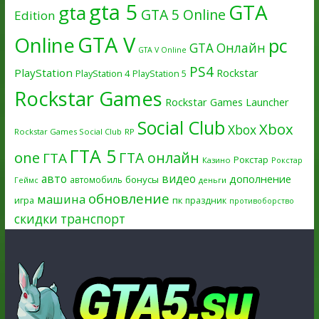
gta 5
GTA
gta
GTA 5 Online
Edition
GTA V
Online
pc
GTA Онлайн
GTA V Online
PS4
PlayStation
Rockstar
PlayStation 4
PlayStation 5
Rockstar Games
Rockstar Games Launcher
Social Club
Xbox
Xbox
Rockstar Games Social Club
RP
ГТА 5
one
ГТА онлайн
ГТА
Рокстар
Казино
Рокстар
авто
видео
дополнение
бонусы
автомобиль
Геймс
деньги
обновление
машина
игра
пк
праздник
противоборство
скидки
транспорт