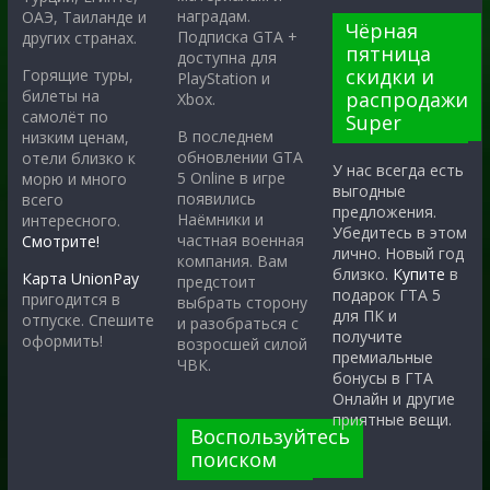
наградам.
ОАЭ, Таиланде и
Чёрная
Подписка GTA +
других странах.
пятница
доступна для
скидки и
Горящие туры,
PlayStation и
билеты на
распродажи
Xbox.
самолёт по
Super
В последнем
низким ценам,
обновлении GTA
отели близко к
У нас всегда есть
5 Online в игре
морю и много
выгодные
появились
всего
предложения.
Наёмники и
интересного.
Убедитесь в этом
частная военная
Смотрите!
лично. Новый год
компания. Вам
близко.
Купите
в
Карта UnionPay
предстоит
подарок ГТА 5
пригодится в
выбрать сторону
для ПК и
отпуске. Спешите
и разобраться с
получите
оформить!
возросшей силой
премиальные
ЧВК.
бонусы в ГТА
Онлайн и другие
приятные вещи.
Воспользуйтесь
поиском