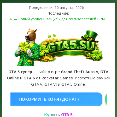
Понедельник, 10 августа, 2026
Последние:
PSN — новый уровень защиты для пользователей PPN!
Теперь в каждой подписке
The Kortz Center Heist выйдет в GTA Online уже 14 июля
Регистрация в Rockstar Games Social Club ошибка #1.500.7:
как зарегистрировать аккаунт и войти без проблем в 2026
году
Получайте особые награды в GTA Online по программе
Fine Art Collector
GTA 6 официальная обложка игры и Предзаказ Grand Theft
Auto VI
GTA 5 супер
— сайт о игре
Grand Theft Auto V
,
GTA
Online
и
GTA 6
от
Rockstar Games
. Известные вам как
GTA V, GTA VI и GTA 5 Online.
НЯ (ДОНАТ)
КУПИТЬ GTA 5 ONL
Купить GTA 5