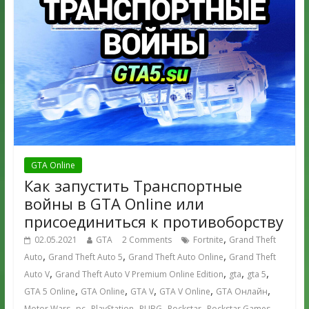
GTA Online
Как запустить Транспортные
войны в GTA Online или
присоединиться к противоборству
,
02.05.2021
GTA
2 Comments
Fortnite
Grand Theft
,
,
,
Auto
Grand Theft Auto 5
Grand Theft Auto Online
Grand Theft
,
,
,
,
Auto V
Grand Theft Auto V Premium Online Edition
gta
gta 5
,
,
,
,
,
GTA 5 Online
GTA Online
GTA V
GTA V Online
GTA Онлайн
,
,
,
,
,
,
Motor Wars
pc
PlayStation
PUBG
Rockstar
Rockstar Games