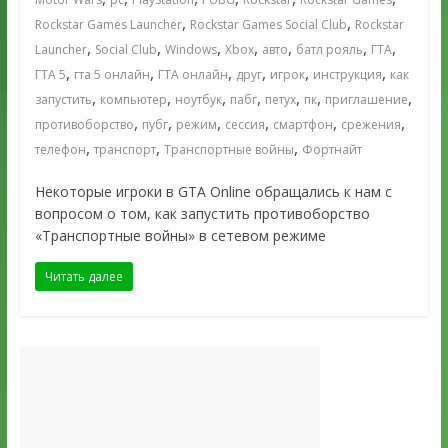
,
,
Rockstar Games Launcher
Rockstar Games Social Club
Rockstar
,
,
,
,
,
,
,
Launcher
Social Club
Windows
Xbox
авто
батл рояль
ГТА
,
,
,
,
,
,
ГТА 5
гта 5 онлайн
ГТА онлайн
друг
игрок
инструкция
как
,
,
,
,
,
,
,
запустить
компьютер
ноутбук
пабг
петух
пк
приглашение
,
,
,
,
,
,
противоборство
пубг
режим
сессия
смартфон
срежения
,
,
,
телефон
транспорт
Транспортные войны
Фортнайт
Некоторые игроки в GTA Online обращались к нам с
вопросом о том, как запустить противоборство
«Транспортные войны» в сетевом режиме
Читать далее