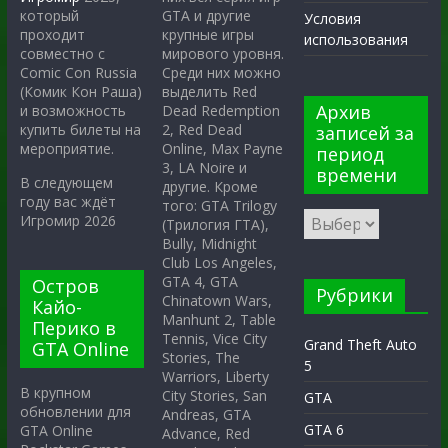
GTA и другие
который
Условия
крупные игры
проходит
использования
мирового уровня.
совместно с
Среди них можно
Comic Con Russia
выделить Red
(Комик Кон Раша)
Архив
Dead Redemption
и возможность
2, Red Dead
купить билеты на
записей за
Online, Max Payne
мероприятие.
период
3, LA Noire и
времени
В следующем
другие. Кроме
году вас ждёт
того: GTA Trilogy
Игромир 2026
(Трилогия ГТА),
Bully, Midnight
Club Los Angeles,
GTA 4, GTA
Остров
Рубрики
Chinatown Wars,
Кайо-
Manhunt 2, Table
Перико в
Tennis, Vice City
Grand Theft Auto
GTA Online
Stories, The
5
Warriors, Liberty
В крупном
City Stories, San
GTA
обновлении для
Andreas, GTA
GTA 6
GTA Online
Advance, Red