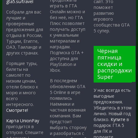
gta5.su/travel
сайт. Это
играть в ГТА
поможет
Онлайн можно и
Собрали для вас
развитию
без неё, но ГТА
лучшие и
игрового
Плюс позволяет
проверенные
сообщества GTA
получать доступ
предложения для
5 супер.
к уникальным
отдыха в России,
материалам и
Турции, Египте,
наградам.
ОАЭ, Таиланде и
Чёрная
Подписка GTA +
других странах.
пятница
доступна для
скидки и
Горящие туры,
PlayStation и
билеты на
распродажи
Xbox.
самолёт по
Super
В последнем
низким ценам,
обновлении GTA
отели близко к
У нас всегда есть
5 Online в игре
морю и много
выгодные
появились
всего
предложения.
Наёмники и
интересного.
Убедитесь в этом
частная военная
Смотрите!
лично. Новый год
компания. Вам
близко.
Купите
в
Карта UnionPay
предстоит
подарок ГТА 5
пригодится в
выбрать сторону
для ПК и
отпуске. Спешите
и разобраться с
получите