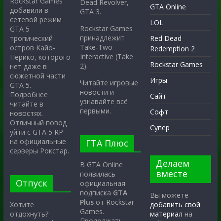
Rockstar Games
Dead Revolver,
GTA Online
добавили в
GTA 3.
сетевой режим
LOL
Rockstar Games
GTA 5
принадлежит
тропический
Red Dead
Take-Two
остров Кайо-
Redemption 2
Interactive (Take
Перико, которого
Rockstar Games
2).
нет даже в
сюжетной части
Игры
Читайте игровые
GTA 5.
новости и
Подробнее
Сайт
узнавайте всё
читайте в
первыми.
Софт
новостях.
Отличный повод
Супер
уйти с GTA 5 RP
на официальные
ГТА Плюс
серверы Рокстар.
Делаем
В GTA Online
вместе
появилась
Отпуск
официальная
подписка
GTA
Вы можете
Plus
от Rockstar
Хотите
добавить свой
Games.
отдохнуть?
материал
на
Продолжать