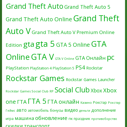
Grand Theft Auto
Grand Theft Auto 5
Grand Theft
Grand Theft Auto Online
Auto V
Grand Theft Auto V Premium Online
gta 5
GTA
gta
GTA 5 Online
Edition
GTA V
Online
pc
GTA Онлайн
GTA V Online
PS4
PlayStation
Rockstar
PlayStation 4
PlayStation 5
Rockstar Games
Rockstar Games Launcher
Social Club
Xbox
Xbox
Rockstar Games Social Club
RP
ГТА 5
one
ГТА онлайн
ГТА
Рокстар
Казино
Рокстар
авто
видео
дополнение
бонусы
автомобиль
Геймс
деньги
обновление
машина
игра
пк
праздник
противоборство
скидки
транспорт