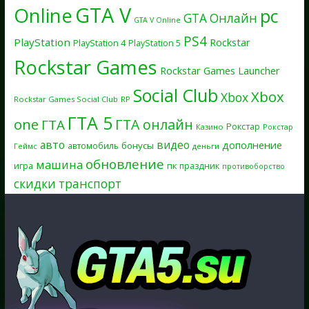
GTA V
Online
pc
GTA Онлайн
GTA V Online
PS4
PlayStation
Rockstar
PlayStation 4
PlayStation 5
Rockstar Games
Rockstar Games Launcher
Social Club
Xbox
Xbox
Rockstar Games Social Club
RP
ГТА 5
one
ГТА онлайн
ГТА
Рокстар
Казино
Рокстар
авто
видео
дополнение
бонусы
автомобиль
Геймс
деньги
обновление
машина
игра
пк
праздник
противоборство
скидки
транспорт