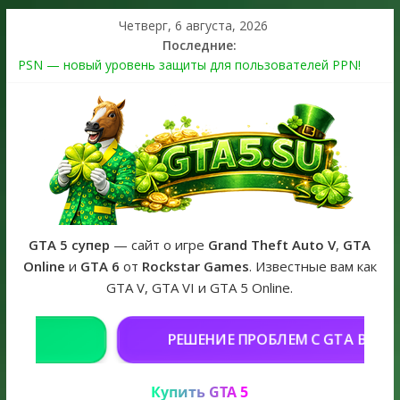
Четверг, 6 августа, 2026
Последние:
PSN — новый уровень защиты для пользователей PPN!
Теперь в каждой подписке
The Kortz Center Heist выйдет в GTA Online уже 14 июля
Регистрация в Rockstar Games Social Club ошибка #1.500.7:
как зарегистрировать аккаунт и войти без проблем в 2026
году
Получайте особые награды в GTA Online по программе
Fine Art Collector
GTA 6 официальная обложка игры и Предзаказ Grand Theft
Auto VI
GTA 5 супер
— сайт о игре
Grand Theft Auto V
,
GTA
Online
и
GTA 6
от
Rockstar Games
. Известные вам как
GTA V, GTA VI и GTA 5 Online.
РЕШЕНИЕ ПРОБЛЕМ С GTA В РОССИИ
Купить GTA 5