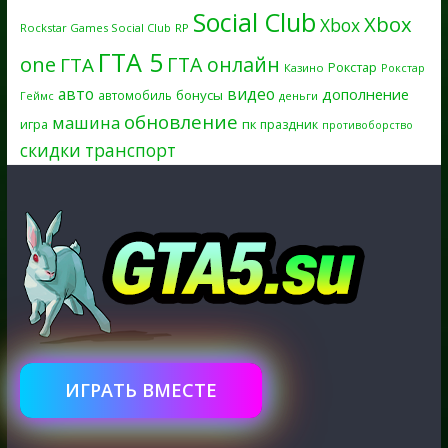
Social Club
Xbox
Xbox
Rockstar Games Social Club
RP
ГТА 5
one
ГТА онлайн
ГТА
Рокстар
Казино
Рокстар
авто
видео
дополнение
бонусы
автомобиль
Геймс
деньги
обновление
машина
игра
пк
праздник
противоборство
скидки
транспорт
ИГРАТЬ ВМЕСТЕ