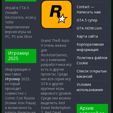
Contact —
Играй в ГТА 5
Написать нам
Онлайн
бесплатно, если у
GTA 5 супер
тебя
лицензионная
GTA-NOW.com
версия игры на
Карта сайта
PC, PS или Xbox
Grand Theft Auto
Корпоративная
V очень важна
информация
для
Игромир
RockstarGames,
2025
Политика файлов
но у компании
Cookie
разработчика игр
есть и другие
Информация о
Список открытых
проекты. Среди
выставке
вакансий
них вся серия игр
Игромир
2025,
GTA и другие
который
Условия
крупные игры
проходит
использования
мирового уровня.
совместно с
Среди них можно
Comic Con Russia
выделить Red
(Комик Кон Раша)
Архив
Dead Redemption
и возможность
2, Red Dead
купить билеты на