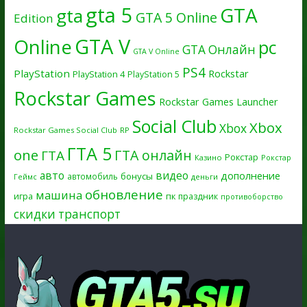
gta 5
GTA
gta
GTA 5 Online
Edition
GTA V
Online
pc
GTA Онлайн
GTA V Online
PS4
PlayStation
Rockstar
PlayStation 4
PlayStation 5
Rockstar Games
Rockstar Games Launcher
Social Club
Xbox
Xbox
Rockstar Games Social Club
RP
ГТА 5
one
ГТА онлайн
ГТА
Рокстар
Казино
Рокстар
авто
видео
дополнение
бонусы
автомобиль
Геймс
деньги
обновление
машина
игра
пк
праздник
противоборство
скидки
транспорт