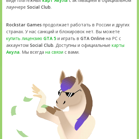
виде платёжных
карт Акула
с активацией в официальном
лаунчере
Social Club
.
Rockstar Games
продолжает работать в России и других
странах. У нас санкций и блокировок нет. Вы можете
купить лицензию
GTA 5
и играть в
GTA Online
на PC с
аккаунтом
Social Club
. Доступны и официальные
карты
Акула
. Мы всегда
на связи
с вами.