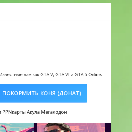
 проблем в 2026 году
 Известные вам как GTA V, GTA VI и GTA 5 Online.
РМИТЬ КОНЯ (ДОНАТ)
КУПИТЬ GTA 5 ON
з PPN
карты Акула
Мегалодон